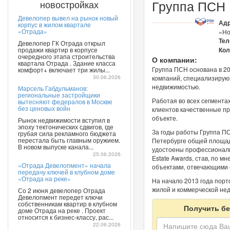
Группа ПСН
новостройках
Девелопер вывел на рынок новый
Адр
корпус в жилом квартале
«Отрада»
«Но
Тел
Девелопер ГК Отрада открыл
продажи квартир в корпусе
Кол
очередного этапа строительства
О компании:
квартала Отрада . Здание класса
Группа ПСН основана в 20
комфорт+ включает три жилы...
30.06.2026
компаний, специализирую
недвижимостью.
Марсель Габдульманов:
региональные застройщики
Работая во всех сегмента
вытесняют федералов в Москве
без ценовых войн
клиентов качественные п
объекте.
Рынок недвижимости вступил в
эпоху тектонических сдвигов, где
За годы работы Группа П
грубая сила рекламного бюджета
перестала быть главным оружием.
Петербурге общей площадь
В новом выпуске канала...
удостоены профессиональ
25.06.2026
Estate Awards, став, по 
«Отрада Девелопмент» начала
объектами, отвечающими
передачу ключей в клубном доме
«Отрада на реке»
На начало 2013 года порт
жилой и коммерческой нед
Со 2 июня девелопер Отрада
Девелопмент передет ключи
собственникам квартир в клубном
Получить бе
доме Отрада на реке . Проект
относится к бизнес-классу, рас...
22.06.2026