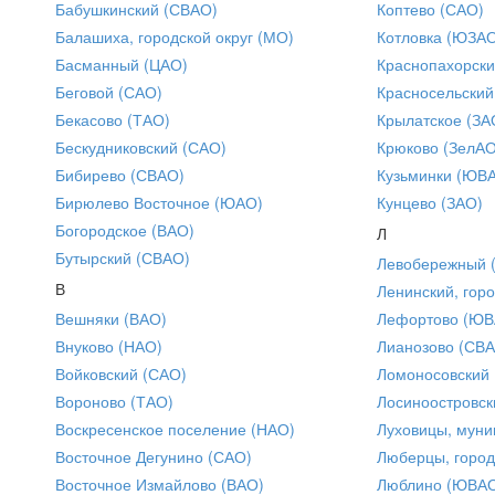
Бабушкинский (СВАО)
Коптево (САО)
Балашиха, городской округ (МО)
Котловка (ЮЗА
Басманный (ЦАО)
Краснопахорски
Беговой (САО)
Красносельский
Бекасово (ТАО)
Крылатское (ЗА
Бескудниковский (САО)
Крюково (ЗелАО
Бибирево (СВАО)
Кузьминки (ЮВ
Бирюлево Восточное (ЮАО)
Кунцево (ЗАО)
Богородское (ВАО)
Л
Бутырский (СВАО)
Левобережный 
В
Ленинский, горо
Вешняки (ВАО)
Лефортово (ЮВ
Внуково (НАО)
Лианозово (СВ
Войковский (САО)
Ломоносовский
Вороново (ТАО)
Лосиноостровск
Воскресенское поселение (НАО)
Луховицы, муни
Восточное Дегунино (САО)
Люберцы, город
Восточное Измайлово (ВАО)
Люблино (ЮВА