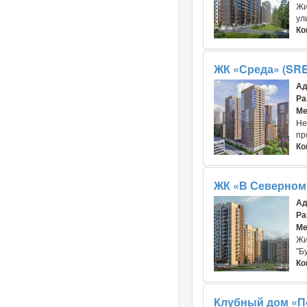
Жи
ул
Ко
ЖК «Среда» (SR
Ад
Ра
Ме
Не
пр
Ко
ЖК «В Северном
Ад
Ра
Ме
Жи
"Б
Ко
Клубный дом «По