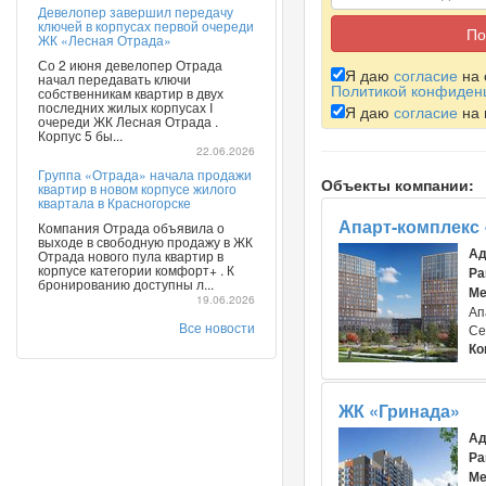
Девелопер завершил передачу
ключей в корпусах первой очереди
ЖК «Лесная Отрада»
Со 2 июня девелопер Отрада
Я даю
согласие
на 
начал передавать ключи
Политикой конфиден
собственникам квартир в двух
последних жилых корпусах I
Я даю
согласие
на 
очереди ЖК Лесная Отрада .
Корпус 5 бы...
22.06.2026
Группа «Отрада» начала продажи
Объекты компании:
квартир в новом корпусе жилого
квартала в Красногорске
Апарт-комплекс
Компания Отрада объявила о
выходе в свободную продажу в ЖК
Ад
Отрада нового пула квартир в
корпусе категории комфорт+ . К
Ра
бронированию доступны л...
Ме
19.06.2026
Ап
Все новости
Се
Ко
ЖК «Гринада»
Ад
Ра
Ме