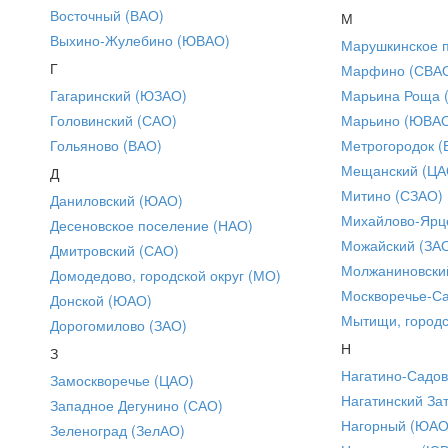
Восточный (ВАО)
М
Выхино-Жулебино (ЮВАО)
Марушкинское 
Г
Марфино (СВА
Гагаринский (ЮЗАО)
Марьина Роща 
Головинский (САО)
Марьино (ЮВА
Гольяново (ВАО)
Метрогородок (
Мещанский (ЦА
Д
Митино (СЗАО)
Даниловский (ЮАО)
Михайлово-Ярце
Десеновское поселение (НАО)
Можайский (ЗА
Дмитровский (САО)
Молжаниновски
Домодедово, городской округ (МО)
Москворечье-С
Донской (ЮАО)
Мытищи, городс
Дорогомилово (ЗАО)
Н
З
Нагатино-Садо
Замоскворечье (ЦАО)
Нагатинский За
Западное Дегунино (САО)
Нагорный (ЮАО
Зеленоград (ЗелАО)