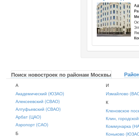
Ад
Ра
Ме
Ок
Эл
Як
Ко
Райо
Поиск новостроек по районам Москвы
А
И
Академический (ЮЗАО)
Измайлово (ВА
Алексеевский (СВАО)
К
Алтуфьевский (СВАО)
Кленовское пос
Арбат (ЦАО)
Клин, городской
Аэропорт (САО)
Коммунарка (Н
Б
Коньково (ЮЗА