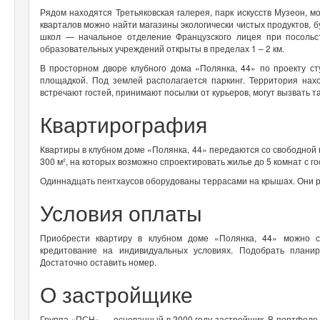
Рядом находятся Третьяковская галерея, парк искусств Музеон, 
кварталов можно найти магазины экологически чистых продуктов, 
школ — начальное отделение Французского лицея при посольст
образовательных учреждений открыты в пределах 1 – 2 км.
В просторном дворе клубного дома «Полянка, 44» по проекту сту
площадкой. Под землей располагается паркинг. Территория нах
встречают гостей, принимают посылки от курьеров, могут вызвать т
Квартирография
Квартиры в клубном доме «Полянка, 44» передаются со свободной
300 м², на которых возможно спроектировать жилье до 5 комнат с г
Одиннадцать пентхаусов оборудованы террасами на крышах. Они р
Условия оплаты
Приобрести квартиру в клубном доме «Полянка, 44» можно с
кредитование на индивидуальных условиях. Подобрать плани
Достаточно оставить номер.
О застройщике
Группа «ПСН» — основанный в 2000 году застройщик. В портфеле к