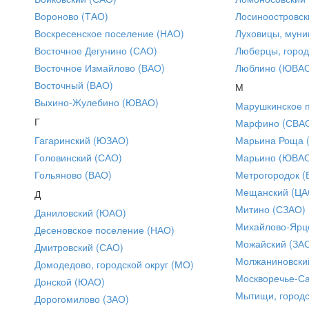
Вороново (ТАО)
Лосиноостровск
Воскресенское поселение (НАО)
Луховицы, муни
Восточное Дегунино (САО)
Люберцы, город
Восточное Измайлово (ВАО)
Люблино (ЮВА
Восточный (ВАО)
М
Выхино-Жулебино (ЮВАО)
Марушкинское 
Г
Марфино (СВА
Гагаринский (ЮЗАО)
Марьина Роща 
Головинский (САО)
Марьино (ЮВА
Гольяново (ВАО)
Метрогородок (
Мещанский (ЦА
Д
Митино (СЗАО)
Даниловский (ЮАО)
Михайлово-Ярце
Десеновское поселение (НАО)
Можайский (ЗА
Дмитровский (САО)
Молжаниновски
Домодедово, городской округ (МО)
Москворечье-С
Донской (ЮАО)
Мытищи, городс
Дорогомилово (ЗАО)