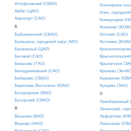
Алтуфьевский (СВАО)
Кленовское пос
Арбат (ЦАО)
Клин, городской
Аэропорт (САО)
Коммунарка (Н
Б
Коньково (ЮЗА
Бабушкинский (СВАО)
Коптево (САО)
Балашиха, городской округ (МО)
Котловка (ЮЗА
Басманный (ЦАО)
Краснопахорски
Беговой (САО)
Красносельский
Бекасово (ТАО)
Крылатское (ЗА
Бескудниковский (САО)
Крюково (ЗелАО
Бибирево (СВАО)
Кузьминки (ЮВ
Бирюлево Восточное (ЮАО)
Кунцево (ЗАО)
Богородское (ВАО)
Л
Бутырский (СВАО)
Левобережный 
В
Ленинский, горо
Вешняки (ВАО)
Лефортово (ЮВ
Внуково (НАО)
Лианозово (СВ
Войковский (САО)
Ломоносовский