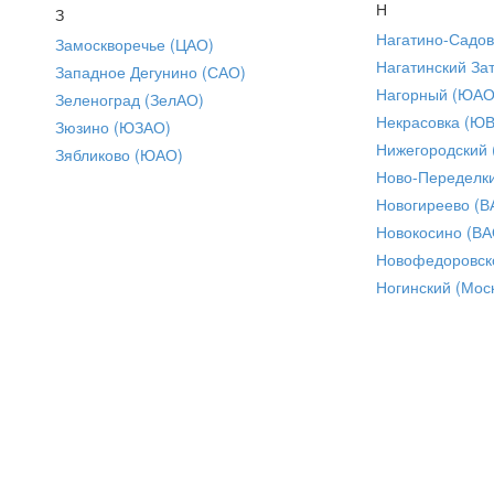
Н
З
Нагатино-Садо
Замоскворечье (ЦАО)
Нагатинский За
Западное Дегунино (САО)
Нагорный (ЮАО
Зеленоград (ЗелАО)
Некрасовка (Ю
Зюзино (ЮЗАО)
Нижегородский
Зябликово (ЮАО)
Ново-Переделки
Новогиреево (В
Новокосино (ВА
Новофедоровск
Ногинский (Моск