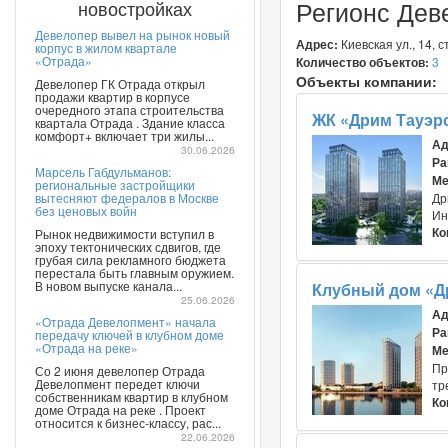
Регионс Дев
новостройках
Девелопер вывел на рынок новый
Адрес:
Киевская ул., 14, ст
корпус в жилом квартале
«Отрада»
Количество объектов:
3
Объекты компании:
Девелопер ГК Отрада открыл
продажи квартир в корпусе
очередного этапа строительства
ЖК «Дрим Тауэр
квартала Отрада . Здание класса
комфорт+ включает три жилы...
Ад
30.06.2026
Ра
Марсель Габдульманов:
Ме
региональные застройщики
вытесняют федералов в Москве
Др
без ценовых войн
Ин
Ко
Рынок недвижимости вступил в
эпоху тектонических сдвигов, где
грубая сила рекламного бюджета
перестала быть главным оружием.
В новом выпуске канала...
Клубный дом «Д
25.06.2026
Ад
«Отрада Девелопмент» начала
Ра
передачу ключей в клубном доме
«Отрада на реке»
Ме
Пр
Со 2 июня девелопер Отрада
Девелопмент передет ключи
тр
собственникам квартир в клубном
Ко
доме Отрада на реке . Проект
относится к бизнес-классу, рас...
22.06.2026