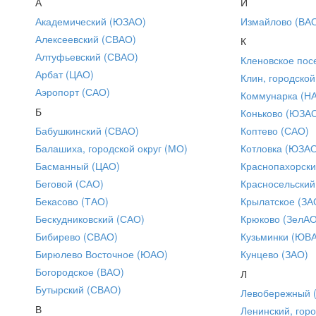
А
И
Академический (ЮЗАО)
Измайлово (ВА
Алексеевский (СВАО)
К
Алтуфьевский (СВАО)
Кленовское пос
Арбат (ЦАО)
Клин, городской
Аэропорт (САО)
Коммунарка (Н
Б
Коньково (ЮЗА
Бабушкинский (СВАО)
Коптево (САО)
Балашиха, городской округ (МО)
Котловка (ЮЗА
Басманный (ЦАО)
Краснопахорски
Беговой (САО)
Красносельский
Бекасово (ТАО)
Крылатское (ЗА
Бескудниковский (САО)
Крюково (ЗелАО
Бибирево (СВАО)
Кузьминки (ЮВ
Бирюлево Восточное (ЮАО)
Кунцево (ЗАО)
Богородское (ВАО)
Л
Бутырский (СВАО)
Левобережный 
В
Ленинский, горо