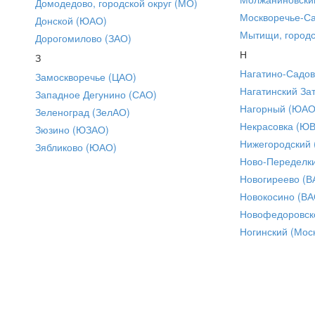
Домодедово, городской округ (МО)
Москворечье-С
Донской (ЮАО)
Мытищи, городс
Дорогомилово (ЗАО)
Н
З
Нагатино-Садо
Замоскворечье (ЦАО)
Нагатинский За
Западное Дегунино (САО)
Нагорный (ЮАО
Зеленоград (ЗелАО)
Некрасовка (Ю
Зюзино (ЮЗАО)
Нижегородский
Зябликово (ЮАО)
Ново-Переделки
Новогиреево (В
Новокосино (ВА
Новофедоровск
Ногинский (Моск