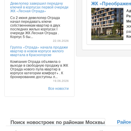
ЖК «Преображен
Девелопер завершил передачу
ключей в корпусах первой очереди
Ад
ЖК «Лесная Отрада»
Ра
Со 2 июня девелопер Отрада
Ме
начал передавать ключи
собственникам квартир в двух
ЖК
последних жилых корпусах I
ра
очереди ЖК Лесная Отрада .
Ко
Корпус 5 бы...
22.06.2026
Группа «Отрада» начала продажи
квартир в новом корпусе жилого
квартала в Красногорске
Компания Отрада объявила о
выходе в свободную продажу в ЖК
Отрада нового пула квартир в
корпусе категории комфорт+ . К
бронированию доступны л...
19.06.2026
Все новости
Райо
Поиск новостроек по районам Москвы