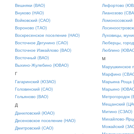
Вешняки (ВАО)
Лефортово (ЮВ
Внуково (НАО)
Лианозово (СВ
Войковский (САО)
Ломоносовский
Вороново (ТАО)
Лосиноостровск
Воскресенское поселение (НАО)
Луховицы, муни
Восточное Дегунино (САО)
Люберцы, город
Восточное Измайлово (ВАО)
Люблино (ЮВА
Восточный (ВАО)
М
Выхино-Жулебино (ЮВАО)
Марушкинское 
Г
Марфино (СВА
Гагаринский (ЮЗАО)
Марьина Роща 
Головинский (САО)
Марьино (ЮВА
Гольяново (ВАО)
Метрогородок (
Мещанский (ЦА
Д
Митино (СЗАО)
Даниловский (ЮАО)
Михайлово-Ярце
Десеновское поселение (НАО)
Можайский (ЗА
Дмитровский (САО)
Молжаниновски