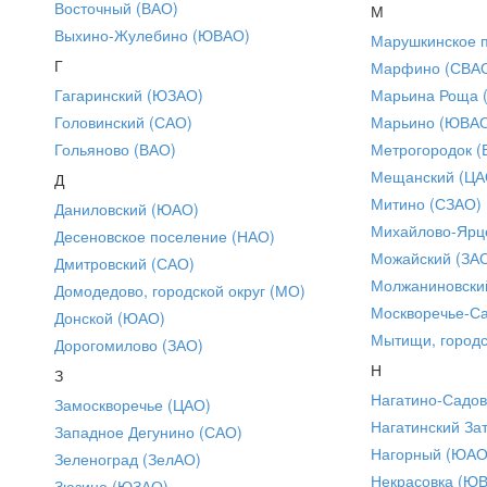
Восточный (ВАО)
М
Выхино-Жулебино (ЮВАО)
Марушкинское 
Г
Марфино (СВА
Гагаринский (ЮЗАО)
Марьина Роща 
Головинский (САО)
Марьино (ЮВА
Гольяново (ВАО)
Метрогородок (
Мещанский (ЦА
Д
Митино (СЗАО)
Даниловский (ЮАО)
Михайлово-Ярце
Десеновское поселение (НАО)
Можайский (ЗА
Дмитровский (САО)
Молжаниновски
Домодедово, городской округ (МО)
Москворечье-С
Донской (ЮАО)
Мытищи, городс
Дорогомилово (ЗАО)
Н
З
Нагатино-Садо
Замоскворечье (ЦАО)
Нагатинский За
Западное Дегунино (САО)
Нагорный (ЮАО
Зеленоград (ЗелАО)
Некрасовка (Ю
Зюзино (ЮЗАО)