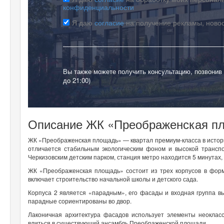
конфиденциальности
Я даю
согласие
на получение рекламы, ново
Вы также можете получить консультацию, позвонив
до 21:00)
Описание ЖК «Преображенская п
ЖК «Преображенская площадь» — квартал премиум-класса в истори
отличается стабильным экологическим фоном и высокой трансп
Черкизовским детским парком, станция метро находится 5 минутах,
ЖК «Преображенская площадь» состоит из трех корпусов в форм
включает строительство начальной школы и детского сада.
Корпуса 2 является «парадным», его фасады и входная группа вы
парадные сориентированы во двор.
Лаконичная архитектура фасадов использует элементы неокласс
влиться в существующий ансамбль Преображенской площади.