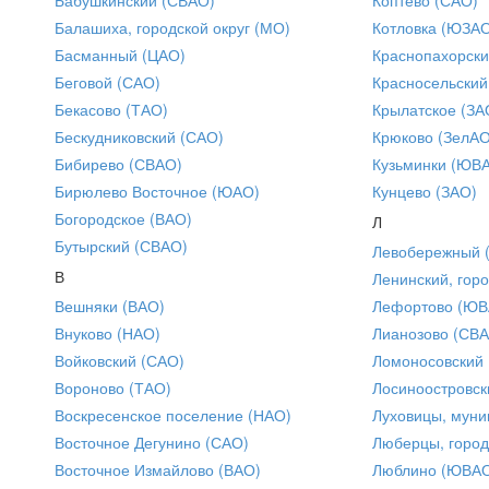
Балашиха, городской округ (МО)
Котловка (ЮЗА
Басманный (ЦАО)
Краснопахорски
Беговой (САО)
Красносельский
Бекасово (ТАО)
Крылатское (ЗА
Бескудниковский (САО)
Крюково (ЗелАО
Бибирево (СВАО)
Кузьминки (ЮВ
Бирюлево Восточное (ЮАО)
Кунцево (ЗАО)
Богородское (ВАО)
Л
Бутырский (СВАО)
Левобережный 
В
Ленинский, горо
Вешняки (ВАО)
Лефортово (ЮВ
Внуково (НАО)
Лианозово (СВ
Войковский (САО)
Ломоносовский
Вороново (ТАО)
Лосиноостровск
Воскресенское поселение (НАО)
Луховицы, муни
Восточное Дегунино (САО)
Люберцы, город
Восточное Измайлово (ВАО)
Люблино (ЮВА