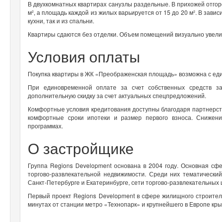
В двухкомнатных квартирах санузлы раздельные. В прихожей отго
м², а площадь каждой из жилых варьируется от 15 до 20 м². В зави
кухни, так и из спальни.
Квартиры сдаются без отделки. Объем помещений визуально увели
Условия оплаты
Покупка квартиры в ЖК «Преображенская площадь» возможна с еди
При единовременной оплате за счет собственных средств з
дополнительную скидку за счет актуальных спецпредложений.
Комфортные условия кредитования доступны благодаря партнерст
комфортные сроки ипотеки и размер первого взноса. Снижени
программах.
О застройщике
Группа Regions Development основана в 2004 году. Основная сф
торгово-развлекательной недвижимости. Среди них тематически
Санкт-Петербурге и Екатеринбурге, сети торгово-развлекательных
Первый проект Regions Development в сфере жилищного строитель
минутах от станции метро «Технопарк» и крупнейшего в Европе кр