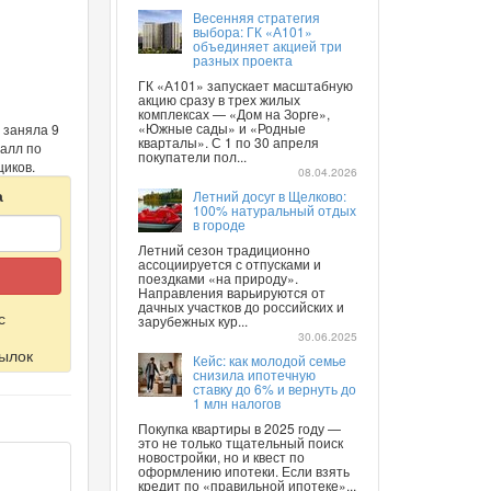
Весенняя стратегия
выбора: ГК «А101»
объединяет акцией три
разных проекта
ГК «А101» запускает масштабную
акцию сразу в трех жилых
комплексах — «Дом на Зорге»,
«Южные сады» и «Родные
 заняла 9
кварталы». С 1 по 30 апреля
балл по
покупатели пол...
иков.
08.04.2026
а
Летний досуг в Щелково:
100% натуральный отдых
в городе
Летний сезон традиционно
ассоциируется с отпусками и
поездками «на природу».
Направления варьируются от
дачных участков до российских и
с
зарубежных кур...
30.06.2025
ылок
Кейс: как молодой семье
снизила ипотечную
ставку до 6% и вернуть до
1 млн налогов
Покупка квартиры в 2025 году —
это не только тщательный поиск
новостройки, но и квест по
оформлению ипотеки. Если взять
кредит по «правильной ипотеке»...