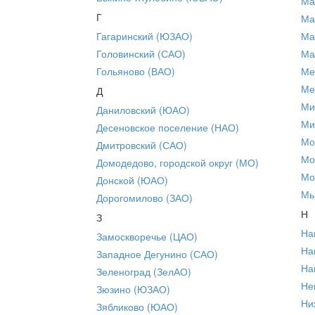
Ма
Г
Ма
Гагаринский (ЮЗАО)
Ма
Головинский (САО)
Ма
Гольяново (ВАО)
Ме
Ме
Д
Ми
Даниловский (ЮАО)
Ми
Десеновское поселение (НАО)
Мо
Дмитровский (САО)
Мо
Домодедово, городской округ (МО)
Мо
Донской (ЮАО)
Мы
Дорогомилово (ЗАО)
Н
З
На
Замоскворечье (ЦАО)
На
Западное Дегунино (САО)
На
Зеленоград (ЗелАО)
Не
Зюзино (ЮЗАО)
Ни
Зябликово (ЮАО)