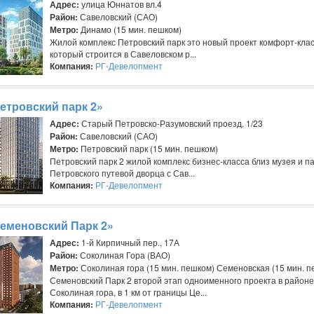
Адрес:
улица Юннатов вл.4
Район:
Савеловский (САО)
Метро:
Динамо (15 мин. пешком)
Жилой комплекс Петровский парк это новый проект комфорт-клас
который строится в Савеловском р...
Компания:
РГ-Девелопмент
етровский парк 2»
Адрес:
Старый Петровско-Разумовский проезд, 1/23
Район:
Савеловский (САО)
Метро:
Петровский парк (15 мин. пешком)
Петровский парк 2 жилой комплекс бизнес-класса близ музея и п
Петровского путевой дворца с Сав...
Компания:
РГ-Девелопмент
еменовский Парк 2»
Адрес:
1-й Кирпичный пер., 17А
Район:
Соколиная Гора (ВАО)
Метро:
Соколиная гора (15 мин. пешком) Семеновская (15 мин. п
Семеновский Парк 2 второй этап одноименного проекта в районе
Соколиная гора, в 1 км от границы Це...
Компания:
РГ-Девелопмент