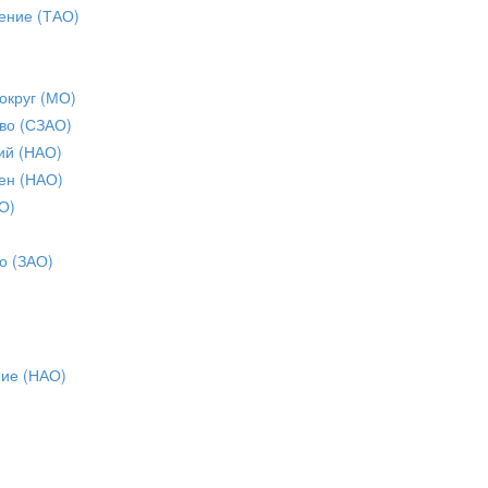
ение (ТАО)
округ (МО)
во (СЗАО)
ий (НАО)
ен (НАО)
О)
о (ЗАО)
ние (НАО)