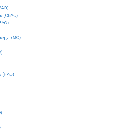
ЗАО)
о (СВАО)
ЗАО)
 округ (МО)
О)
е (НАО)
О)
)
)