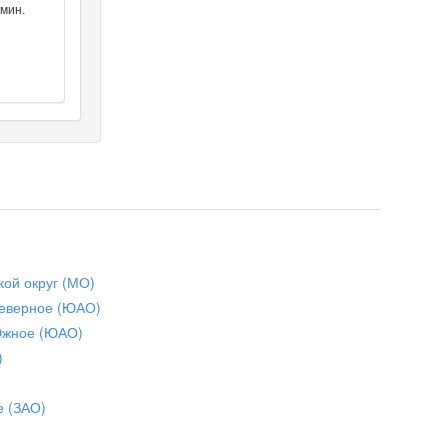
мин.
кой округ (МО)
еверное (ЮАО)
Южное (ЮАО)
)
е (ЗАО)