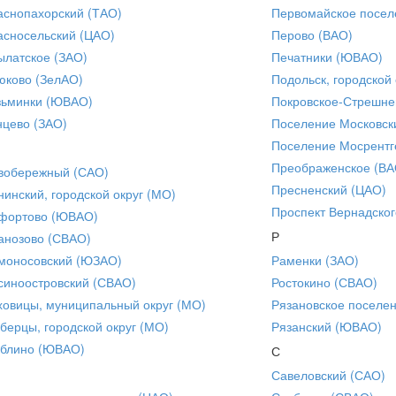
аснопахорский (ТАО)
Первомайское посел
асносельский (ЦАО)
Перово (ВАО)
ылатское (ЗАО)
Печатники (ЮВАО)
юково (ЗелАО)
Подольск, городской 
зьминки (ЮВАО)
Покровское-Стрешне
нцево (ЗАО)
Поселение Московск
Поселение Мосрентг
Преображенское (ВА
вобережный (САО)
Пресненский (ЦАО)
нинский, городской округ (МО)
Проспект Вернадског
фортово (ЮВАО)
Р
анозово (СВАО)
моносовский (ЮЗАО)
Раменки (ЗАО)
синоостровский (СВАО)
Ростокино (СВАО)
ховицы, муниципальный округ (МО)
Рязановское поселе
берцы, городской округ (МО)
Рязанский (ЮВАО)
блино (ЮВАО)
С
Савеловский (САО)