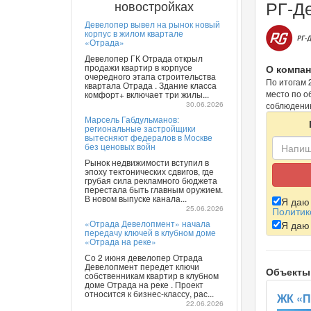
РГ-Д
новостройках
Девелопер вывел на рынок новый
корпус в жилом квартале
«Отрада»
Девелопер ГК Отрада открыл
продажи квартир в корпусе
О компан
очередного этапа строительства
По итогам 
квартала Отрада . Здание класса
место по о
комфорт+ включает три жилы...
30.06.2026
соблюдению
Марсель Габдульманов:
региональные застройщики
вытесняют федералов в Москве
без ценовых войн
Рынок недвижимости вступил в
эпоху тектонических сдвигов, где
грубая сила рекламного бюджета
перестала быть главным оружием.
В новом выпуске канала...
Я да
25.06.2026
Политик
«Отрада Девелопмент» начала
Я да
передачу ключей в клубном доме
«Отрада на реке»
Со 2 июня девелопер Отрада
Девелопмент передет ключи
Объекты
собственникам квартир в клубном
доме Отрада на реке . Проект
относится к бизнес-классу, рас...
ЖК «П
22.06.2026