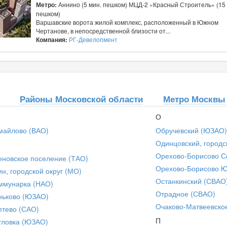
Метро:
Аннино (5 мин. пешком) МЦД-2 «Красный Строитель» (15 
пешком)
Варшавские ворота жилой комплекс, расположенный в Южном
Чертанове, в непосредственной близости от...
Компания:
РГ-Девелопмент
Районы Московской области
Метро Москвы
О
майлово (ВАО)
Обручевский (ЮЗАО)
Одинцовский, городс
Орехово-Борисово С
еновское поселение (ТАО)
Орехово-Борисово 
ин, городской округ (МО)
Останкинский (СВАО
ммунарка (НАО)
Отрадное (СВАО)
ньково (ЮЗАО)
Очаково-Матвеевско
птево (САО)
П
тловка (ЮЗАО)