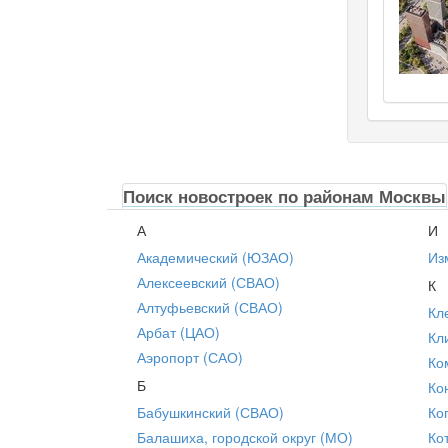
Поиск новостроек по районам Москвы
А
И
Академический (ЮЗАО)
Из
Алексеевский (СВАО)
К
Алтуфьевский (СВАО)
Кл
Арбат (ЦАО)
Кл
Аэропорт (САО)
Ко
Б
Ко
Бабушкинский (СВАО)
Ко
Балашиха, городской округ (МО)
Ко