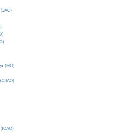
 (ЗАО)
)
О)
О)
уг (МО)
 (СЗАО)
 (ЮАО)