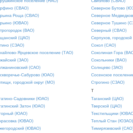
рушкинское поселение (НАО)
Свиблово (СВАО)
рфино (СВАО)
Северное Бутово (Ю
рьина Роща (СВАО)
Северное Медведков
рьино (ЮВАО)
Северное Тушино (С
трогородок (ВАО)
Северный (СВАО)
щанский (ЦАО)
Серпухов, городской
тино (СЗАО)
Сокол (САО)
хайлово-Ярцевское поселение (ТАО)
Соколиная Гора (ВА
жайский (ЗАО)
Сокольники (ВАО)
лжаниновский (САО)
Солнцево (ЗАО)
скворечье-Сабурово (ЮАО)
Сосенское поселени
тищи, городской округ (МО)
Строгино (СЗАО)
Т
гатино-Садовники (ЮАО)
Таганский (ЦАО)
гатинский Затон (ЮАО)
Тверской (ЦАО)
горный (ЮАО)
Текстильщики (ЮВА
красовка (ЮВАО)
Теплый Стан (ЮЗАО
жегородский (ЮВАО)
Тимирязевский (САО