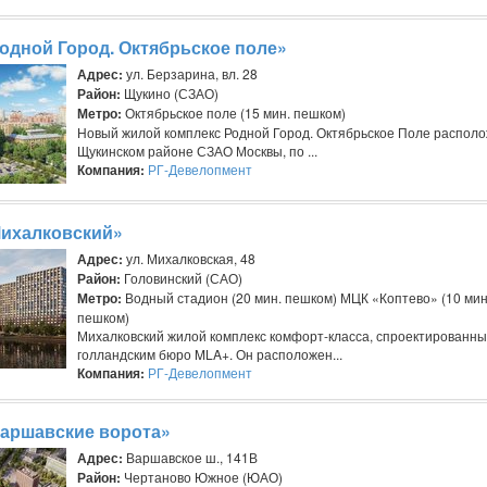
одной Город. Октябрьское поле»
Адрес:
ул. Берзарина, вл. 28
Район:
Щукино (СЗАО)
Метро:
Октябрьское поле (15 мин. пешком)
Новый жилой комплекс Родной Город. Октябрьское Поле располо
Щукинском районе СЗАО Москвы, по ...
Компания:
РГ-Девелопмент
ихалковский»
Адрес:
ул. Михалковская, 48
Район:
Головинский (САО)
Метро:
Водный стадион (20 мин. пешком) МЦК «Коптево» (10 мин
пешком)
Михалковский жилой комплекс комфорт-класса, спроектированн
голландским бюро MLA+. Он расположен...
Компания:
РГ-Девелопмент
аршавские ворота»
Адрес:
Варшавское ш., 141В
Район:
Чертаново Южное (ЮАО)