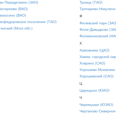
во-Переделкино (ЗАО)
Троицк (ТАО)
вогиреево (ВАО)
Тропарево-Никулино
вокосино (ВАО)
Ф
вофедоровское поселение (ТАО)
Филевский парк (ЗАО
гинский (Моск обл.)
Фили-Давыдково (ЗА
Филимонковский (НА
Х
Хамовники (ЦАО)
Химки, городской окр
Ховрино (САО)
Хорошево-Мневники
Хорошевский (САО)
Ц
Царицыно (ЮАО)
Ч
Черемушки (ЮЗАО)
Чертаново Северное