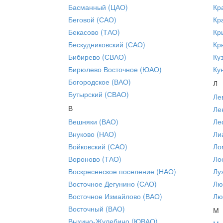
Басманный (ЦАО)
Кр
Беговой (САО)
Кр
Бекасово (ТАО)
Кр
Бескудниковский (САО)
Кр
Бибирево (СВАО)
Ку
Бирюлево Восточное (ЮАО)
Ку
Богородское (ВАО)
Л
Бутырский (СВАО)
Ле
В
Ле
Вешняки (ВАО)
Ле
Внуково (НАО)
Ли
Войковский (САО)
Ло
Вороново (ТАО)
Ло
Воскресенское поселение (НАО)
Лу
Восточное Дегунино (САО)
Лю
Восточное Измайлово (ВАО)
Лю
Восточный (ВАО)
М
Выхино-Жулебино (ЮВАО)