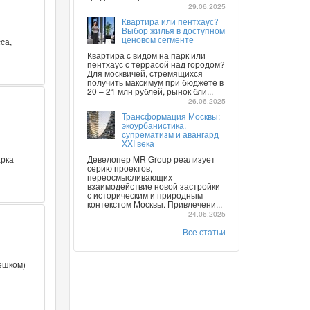
29.06.2025
Квартира или пентхаус?
Выбор жилья в доступном
ценовом сегменте
са,
Квартира с видом на парк или
пентхаус с террасой над городом?
Для москвичей, стремящихся
получить максимум при бюджете в
20 – 21 млн рублей, рынок бли...
26.06.2025
Трансформация Москвы:
экоурбанистика,
супрематизм и авангард
XXI века
арка
Девелопер MR Group реализует
серию проектов,
переосмысливающих
взаимодействие новой застройки
с историческим и природным
контекстом Москвы. Привлечени...
24.06.2025
Все статьи
ешком)