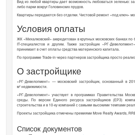
Вид из любой квартиры дает возможность любоваться зеленью: за
либо парки вокруг Головинских прудов.
Квартиры передаются без отделки. Чистовой ремонт «под ключ» мо
Условия оплаты
ЖК «Михалковский» аккредитован в крупных московских банках по
IT-специалистов и другим. Также застройщик «РГ-Девелопмен
принимает в счет оплаты средства материнского капитала.
По программе Trade-in через партнеров застройщика просто реали
О застройщике
«РГ-Девелопмент» — московский застройщик, основанный в 20
м² недвижимости.
«РГ-Девелопмент» участвует в программах Правительства Моск
среды. По версии Единого ресурса застройщиков (ЕРЗ) комп
строительства и в 10-ку компаний с самыми высокими темпами реа
Проекты застройщика отмечены премиями Move Realty Awards, RRE
Список документов