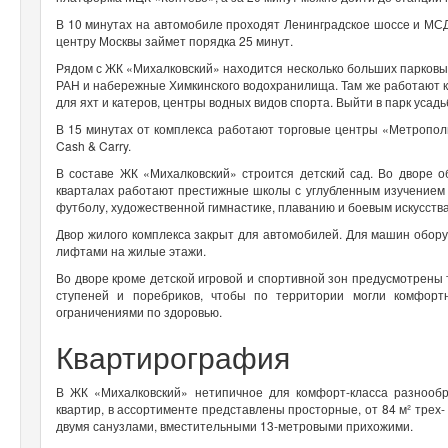
В 10 минутах на автомобиле проходят Ленинградское шоссе и МСД
центру Москвы займет порядка 25 минут.
Рядом с ЖК «Михалковский» находится несколько больших парковы
РАН и набережные Химкинского водохранилища. Там же работают к
для яхт и катеров, центры водных видов спорта. Выйти в парк уса
В 15 минутах от комплекса работают торговые центры «Метрополи
Cash & Carry.
В составе ЖК «Михалковский» строится детский сад. Во дворе 
кварталах работают престижные школы с углубленным изучением
футболу, художественной гимнастике, плаванию и боевым искусств
Двор жилого комплекса закрыт для автомобилей. Для машин обор
лифтами на жилые этажи.
Во дворе кроме детской игровой и спортивной зон предусмотрен
ступеней и поребриков, чтобы по территории могли комфор
ограничениями по здоровью.
Квартирография
В ЖК «Михалковский» нетипичное для комфорт-класса разнообр
квартир, в ассортименте представлены просторные, от 84 м² трех
двумя санузлами, вместительными 13-метровыми прихожими.