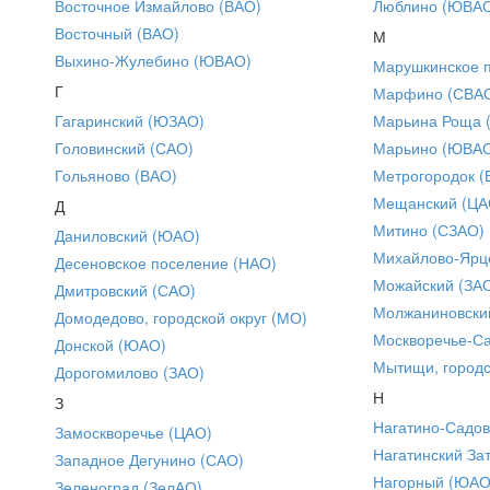
Восточное Измайлово (ВАО)
Люблино (ЮВА
Восточный (ВАО)
М
Выхино-Жулебино (ЮВАО)
Марушкинское 
Г
Марфино (СВА
Гагаринский (ЮЗАО)
Марьина Роща 
Головинский (САО)
Марьино (ЮВА
Гольяново (ВАО)
Метрогородок (
Мещанский (ЦА
Д
Митино (СЗАО)
Даниловский (ЮАО)
Михайлово-Ярце
Десеновское поселение (НАО)
Можайский (ЗА
Дмитровский (САО)
Молжаниновски
Домодедово, городской округ (МО)
Москворечье-С
Донской (ЮАО)
Мытищи, городс
Дорогомилово (ЗАО)
Н
З
Нагатино-Садо
Замоскворечье (ЦАО)
Нагатинский За
Западное Дегунино (САО)
Нагорный (ЮАО
Зеленоград (ЗелАО)