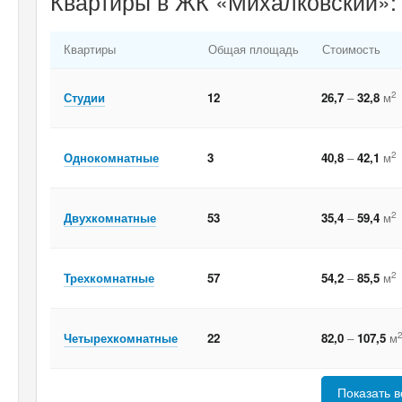
Квартиры в ЖК «Михалковский»:
Квартиры
Общая площадь
Стоимость
2
Студии
12
26,7
–
32,8
м
2
Однокомнатные
3
40,8
–
42,1
м
2
Двухкомнатные
53
35,4
–
59,4
м
2
Трехкомнатные
57
54,2
–
85,5
м
Четырехкомнатные
22
82,0
–
107,5
м
Показать в