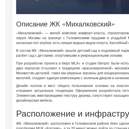
Описание ЖК «Михалковский»
«Михалковский» — жилой комплекс комфорт-класса, спроектиро
округе Москвы на границе с Головинскими прудами и усадьбой 
несколько яхт-клубов, есть секции водных видов спорта, бассейный
В состав ЖК «Михалковский» вошли детский сад и подземный парк
разбит сад с детскими, спортивными и рекреационными зонами.
При разработке проекта в бюро MLA+ и студии Genpro были исп
двух корпусов отсылают к традициям «краснокирпичной» москов
Множество деталей, таких как ажурные корзины для кондиционерн
мелочей, создают единую композицию с зеленым двором и начина
Дизайн холлов и мест общего пользования основан на классич
отражают актуальные тенденции. Оформление разработала пете
Элементам, имитирующими текстуру дерева, сопутствуют насыщенн
дизайнерская мебель.
Расположение и инфрастр
ЖК «Михалковский» расположен в Головинском районе близ однои
платформа МЦК «Коптево», а за 20 минут можно дойти до станции