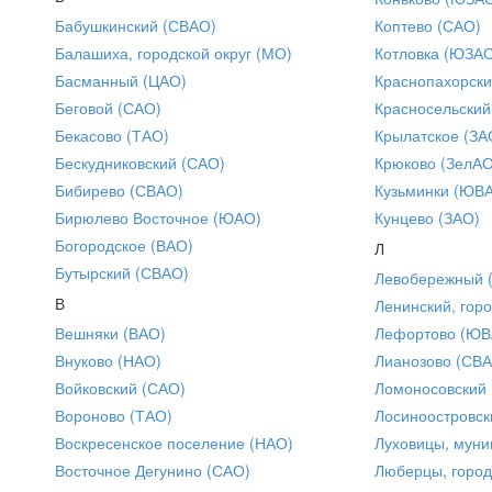
Бабушкинский (СВАО)
Коптево (САО)
Балашиха, городской округ (МО)
Котловка (ЮЗА
Басманный (ЦАО)
Краснопахорски
Беговой (САО)
Красносельский
Бекасово (ТАО)
Крылатское (ЗА
Бескудниковский (САО)
Крюково (ЗелАО
Бибирево (СВАО)
Кузьминки (ЮВ
Бирюлево Восточное (ЮАО)
Кунцево (ЗАО)
Богородское (ВАО)
Л
Бутырский (СВАО)
Левобережный 
В
Ленинский, горо
Вешняки (ВАО)
Лефортово (ЮВ
Внуково (НАО)
Лианозово (СВ
Войковский (САО)
Ломоносовский
Вороново (ТАО)
Лосиноостровск
Воскресенское поселение (НАО)
Луховицы, муни
Восточное Дегунино (САО)
Люберцы, город