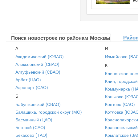
Райо
Поиск новостроек по районам Москвы
А
И
Академический (ЮЗАО)
Измайлово (ВА
Алексеевский (СВАО)
К
Алтуфьевский (СВАО)
Кленовское пос
Арбат (ЦАО)
Клин, городской
Аэропорт (САО)
Коммунарка (Н
Б
Коньково (ЮЗА
Бабушкинский (СВАО)
Коптево (САО)
Балашиха, городской округ (МО)
Котловка (ЮЗА
Басманный (ЦАО)
Краснопахорски
Беговой (САО)
Красносельский
Бекасово (ТАО)
Крылатское (ЗА