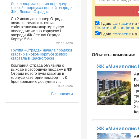
Девелопер завершил передачу
ключей в корпусах первой очереди
ЖК «Лесная Отрада»
Со 2 июня девелопер Отрада
начал передавать ключи
Я даю
согласие
на 
собственникам квартир в двух
Политикой конфиден
последних жилых корпусах I
Я даю
согласие
на 
очереди ЖК Лесная Отрада .
Корпус 5 бы...
22.06.2026
Группа «Отрада» начала продажи
квартир в новом корпусе жилого
Объекты компании:
квартала в Красногорске
Компания Отрада объявила о
ЖК «Миниполис
выходе в свободную продажу в ЖК
Отрада нового пула квартир в
Ад
корпусе категории комфорт+ . К
Ра
бронированию доступны л...
Ме
19.06.2026
тр
Все новости
тр
Жи
Хи
Ко
ЖК «Миниполис 
Ад