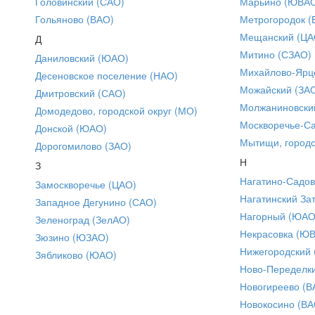
Головинский (САО)
Марьино (ЮВА
Гольяново (ВАО)
Метрогородок (
Мещанский (ЦА
Д
Митино (СЗАО)
Даниловский (ЮАО)
Михайлово-Ярце
Десеновское поселение (НАО)
Можайский (ЗА
Дмитровский (САО)
Молжаниновски
Домодедово, городской округ (МО)
Москворечье-С
Донской (ЮАО)
Мытищи, городс
Дорогомилово (ЗАО)
Н
З
Нагатино-Садо
Замоскворечье (ЦАО)
Нагатинский За
Западное Дегунино (САО)
Нагорный (ЮАО
Зеленоград (ЗелАО)
Некрасовка (Ю
Зюзино (ЮЗАО)
Нижегородский
Зябликово (ЮАО)
Ново-Переделки
Новогиреево (В
Новокосино (ВА