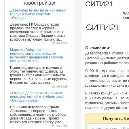
СИТИ21
новостройках
Девелопер вывел на рынок новый
Адр
корпус в жилом квартале
«Отрада»
Кол
Девелопер ГК Отрада открыл
продажи квартир в корпусе
очередного этапа строительства
квартала Отрада . Здание класса
комфорт+ включает три жилы...
30.06.2026
О компании:
Марсель Габдульманов:
Девелоперская группа «С
региональные застройщики
вытесняют федералов в Москве
Застройщик ведет деятел
без ценовых войн
различных районах Москвы
Рынок недвижимости вступил в
С 2010 года компания р
эпоху тектонических сдвигов, где
грубая сила рекламного бюджета
комфортную и самодостат
перестала быть главным оружием.
— комплексное развитие 
В новом выпуске канала...
гражданских инициатив и 
25.06.2026
«Отрада Девелопмент» начала
В рамках концепции «СИТ
передачу ключей в клубном доме
и «Самоцветы» в Любер
«Отрада на реке»
комплексы, учебный цен
Со 2 июня девелопер Отрада
гимназия и другие объект
Девелопмент передет ключи
собственникам квартир в клубном
Получить бе
доме Отрада на реке . Проект
относится к бизнес-классу, рас...
22.06.2026