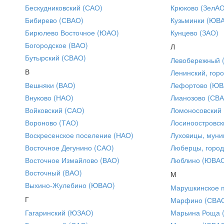
Бескудниковский (САО)
Крюково (ЗелАО
Бибирево (СВАО)
Кузьминки (ЮВ
Бирюлево Восточное (ЮАО)
Кунцево (ЗАО)
Богородское (ВАО)
Л
Бутырский (СВАО)
Левобережный 
В
Ленинский, горо
Вешняки (ВАО)
Лефортово (ЮВ
Внуково (НАО)
Лианозово (СВ
Войковский (САО)
Ломоносовский
Вороново (ТАО)
Лосиноостровск
Воскресенское поселение (НАО)
Луховицы, муни
Восточное Дегунино (САО)
Люберцы, город
Восточное Измайлово (ВАО)
Люблино (ЮВА
Восточный (ВАО)
М
Выхино-Жулебино (ЮВАО)
Марушкинское 
Г
Марфино (СВА
Гагаринский (ЮЗАО)
Марьина Роща 