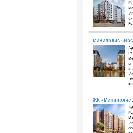
Ра
Ме
Ми
би
Ко
Миниполис «Восе
Ад
Ра
Ме
ма
пе
Ми
ти
Ко
ЖК «Миниполис 
Ад
Ра
Ме
Ми
со
Ко