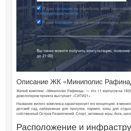
Я даю
согласие
на обработку моих персональ
конфиденциальности
Я даю
согласие
на получение рекламы, ново
Вы также можете получить консультацию, позвонив
до 21:00)
Описание ЖК «Миниполис Рафина
Жилой комплекс «Миниполис Рафинад» — это 11 корпусов на 1826 
девелопером проекта выступает «СИТИ21».
Название жилого комплекса характеризует его концепцию: в минип
детский сад, набережная для прогулок, паркинг, зоны для отды
собственный Остров Развлечений. Спорт, активные игры, йога, ше
Расположение и инфрастру