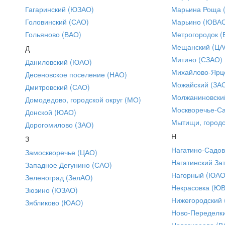
Гагаринский (ЮЗАО)
Марьина Роща 
Головинский (САО)
Марьино (ЮВА
Гольяново (ВАО)
Метрогородок (
Мещанский (ЦА
Д
Митино (СЗАО)
Даниловский (ЮАО)
Михайлово-Ярце
Десеновское поселение (НАО)
Можайский (ЗА
Дмитровский (САО)
Молжаниновски
Домодедово, городской округ (МО)
Москворечье-С
Донской (ЮАО)
Мытищи, городс
Дорогомилово (ЗАО)
Н
З
Нагатино-Садо
Замоскворечье (ЦАО)
Нагатинский За
Западное Дегунино (САО)
Нагорный (ЮАО
Зеленоград (ЗелАО)
Некрасовка (Ю
Зюзино (ЮЗАО)
Нижегородский
Зябликово (ЮАО)
Ново-Переделки
Новогиреево (В