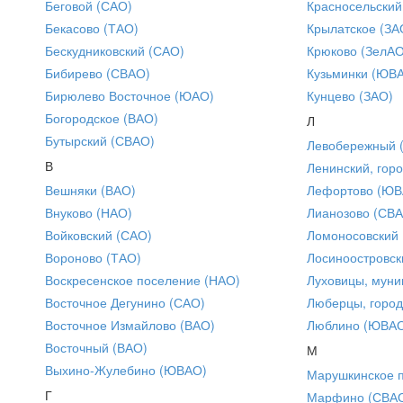
Беговой (САО)
Красносельский
Бекасово (ТАО)
Крылатское (ЗА
Бескудниковский (САО)
Крюково (ЗелАО
Бибирево (СВАО)
Кузьминки (ЮВ
Бирюлево Восточное (ЮАО)
Кунцево (ЗАО)
Богородское (ВАО)
Л
Бутырский (СВАО)
Левобережный 
В
Ленинский, горо
Вешняки (ВАО)
Лефортово (ЮВ
Внуково (НАО)
Лианозово (СВ
Войковский (САО)
Ломоносовский
Вороново (ТАО)
Лосиноостровск
Воскресенское поселение (НАО)
Луховицы, муни
Восточное Дегунино (САО)
Люберцы, город
Восточное Измайлово (ВАО)
Люблино (ЮВА
Восточный (ВАО)
М
Выхино-Жулебино (ЮВАО)
Марушкинское 
Г
Марфино (СВА