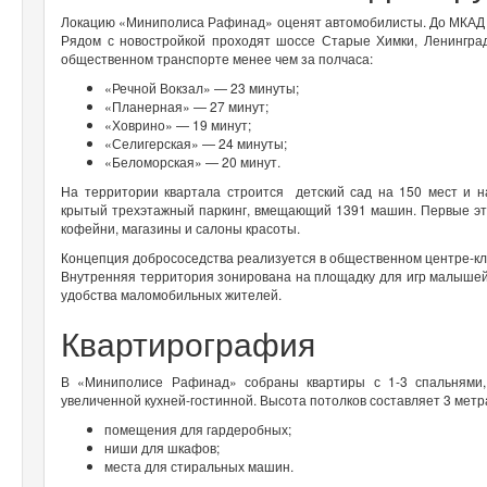
Локацию «Миниполиса Рафинад» оценят автомобилисты. До МКАД до
Рядом с новостройкой проходят шоссе Старые Химки, Ленингра
общественном транспорте менее чем за полчаса:
«Речной Вокзал» — 23 минуты;
«Планерная» — 27 минут;
«Ховрино» — 19 минут;
«Селигерская» — 24 минуты;
«Беломорская» — 20 минут.
На территории квартала строится детский сад на 150 мест и н
крытый трехэтажный паркинг, вмещающий 1391 машин. Первые эт
кофейни, магазины и салоны красоты.
Концепция добрососедства реализуется в общественном центре-клуб
Внутренняя территория зонирована на площадку для игр малышей
удобства маломобильных жителей.
Квартирография
В «Миниполисе Рафинад» собраны квартиры с 1-3 спальнями, 
увеличенной кухней-гостинной. Высота потолков составляет 3 метра
помещения для гардеробных;
ниши для шкафов;
места для стиральных машин.