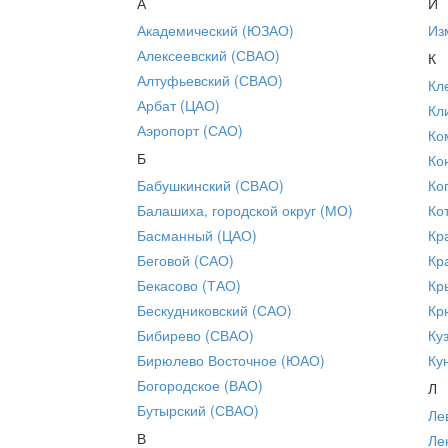
А
И
Академический (ЮЗАО)
Из
Алексеевский (СВАО)
К
Алтуфьевский (СВАО)
Кл
Арбат (ЦАО)
Кл
Аэропорт (САО)
Ко
Б
Ко
Бабушкинский (СВАО)
Ко
Балашиха, городской округ (МО)
Ко
Басманный (ЦАО)
Кр
Беговой (САО)
Кр
Бекасово (ТАО)
Кр
Бескудниковский (САО)
Кр
Бибирево (СВАО)
Ку
Бирюлево Восточное (ЮАО)
Ку
Богородское (ВАО)
Л
Бутырский (СВАО)
Ле
В
Ле