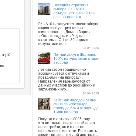
Весенняя стратегия
выбора: ГК «А101»
объединяет акцией три
разных проекта
ГК «А101» запускает масштабную
акцию сразу в трех жилых
комплексах — «Дом на Зорге»,
«Южные сады» и «Родные
кварталы». С 1 по 30 апреля
покупатели пол...
08.04.2026
Летний досуг в Щелково:
го (10
100% натуральный отдых
в городе
оне
Летний сезон традиционно
ассоциируется с отпусками и
поездками «на природу».
Направления варьируются от
дачных участков до российских и
зарубежных кур...
30.06.2025
Кейс: как молодой семье
снизила ипотечную
ставку до 6% и вернуть до
1 млн налогов
Покупка квартиры в 2025 году —
это не только тщательный поиск
новостройки, но и квест по
оформлению ипотеки. Если взять
кредит по «правильной ипотеке»...