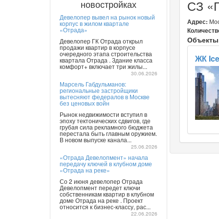
СЗ «
новостройках
Девелопер вывел на рынок новый
Адрес:
Моск
корпус в жилом квартале
«Отрада»
Количеств
Объекты
Девелопер ГК Отрада открыл
продажи квартир в корпусе
очередного этапа строительства
ЖК Ic
квартала Отрада . Здание класса
комфорт+ включает три жилы...
30.06.2026
Марсель Габдульманов:
региональные застройщики
вытесняют федералов в Москве
без ценовых войн
Рынок недвижимости вступил в
эпоху тектонических сдвигов, где
грубая сила рекламного бюджета
перестала быть главным оружием.
В новом выпуске канала...
25.06.2026
«Отрада Девелопмент» начала
передачу ключей в клубном доме
«Отрада на реке»
Со 2 июня девелопер Отрада
Девелопмент передет ключи
собственникам квартир в клубном
доме Отрада на реке . Проект
относится к бизнес-классу, рас...
22.06.2026