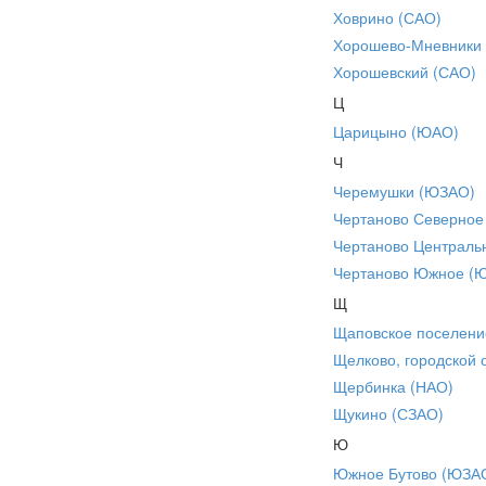
Ховрино (САО)
Хорошево-Мневники
Хорошевский (САО)
Ц
Царицыно (ЮАО)
Ч
Черемушки (ЮЗАО)
Чертаново Северное
Чертаново Централь
Чертаново Южное (
Щ
Щаповское поселени
Щелково, городской 
Щербинка (НАО)
Щукино (СЗАО)
Ю
Южное Бутово (ЮЗА