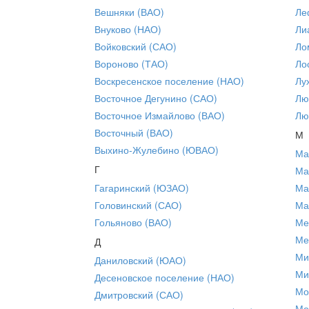
Вешняки (ВАО)
Ле
Внуково (НАО)
Ли
Войковский (САО)
Ло
Вороново (ТАО)
Ло
Воскресенское поселение (НАО)
Лу
Восточное Дегунино (САО)
Лю
Восточное Измайлово (ВАО)
Лю
Восточный (ВАО)
М
Выхино-Жулебино (ЮВАО)
Ма
Г
Ма
Гагаринский (ЮЗАО)
Ма
Головинский (САО)
Ма
Гольяново (ВАО)
Ме
Ме
Д
Ми
Даниловский (ЮАО)
Ми
Десеновское поселение (НАО)
Мо
Дмитровский (САО)
Мо