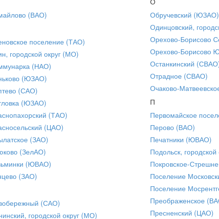
О
майлово (ВАО)
Обручевский (ЮЗАО)
Одинцовский, городс
Орехово-Борисово С
еновское поселение (ТАО)
Орехово-Борисово 
ин, городской округ (МО)
Останкинский (СВАО
ммунарка (НАО)
Отрадное (СВАО)
ньково (ЮЗАО)
Очаково-Матвеевско
птево (САО)
П
тловка (ЮЗАО)
аснопахорский (ТАО)
Первомайское посел
асносельский (ЦАО)
Перово (ВАО)
ылатское (ЗАО)
Печатники (ЮВАО)
юково (ЗелАО)
Подольск, городской 
зьминки (ЮВАО)
Покровское-Стрешне
нцево (ЗАО)
Поселение Московск
Поселение Мосрентг
Преображенское (ВА
вобережный (САО)
Пресненский (ЦАО)
нинский, городской округ (МО)