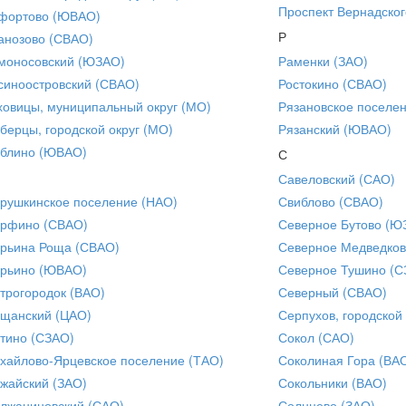
Проспект Вернадског
фортово (ЮВАО)
Р
анозово (СВАО)
моносовский (ЮЗАО)
Раменки (ЗАО)
синоостровский (СВАО)
Ростокино (СВАО)
ховицы, муниципальный округ (МО)
Рязановское поселе
берцы, городской округ (МО)
Рязанский (ЮВАО)
блино (ЮВАО)
С
Савеловский (САО)
рушкинское поселение (НАО)
Свиблово (СВАО)
рфино (СВАО)
Северное Бутово (Ю
рьина Роща (СВАО)
Северное Медведков
рьино (ЮВАО)
Северное Тушино (С
трогородок (ВАО)
Северный (СВАО)
щанский (ЦАО)
Серпухов, городской
тино (СЗАО)
Сокол (САО)
хайлово-Ярцевское поселение (ТАО)
Соколиная Гора (ВА
жайский (ЗАО)
Сокольники (ВАО)
лжаниновский (САО)
Солнцево (ЗАО)