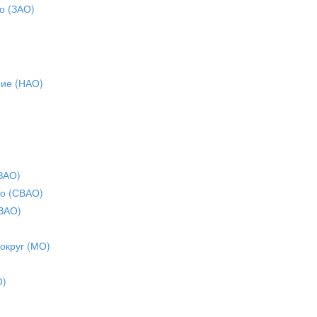
о (ЗАО)
ние (НАО)
ЗАО)
о (СВАО)
ЗАО)
 округ (МО)
О)