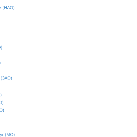
е (НАО)
О)
)
)
 (ЗАО)
)
О)
О)
уг (МО)