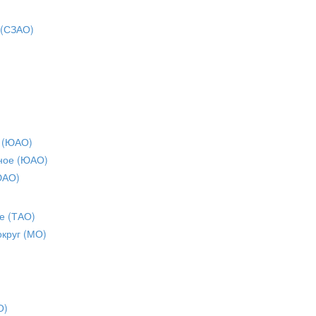
 (СЗАО)
 (ЮАО)
ное (ЮАО)
ЮАО)
е (ТАО)
округ (МО)
О)