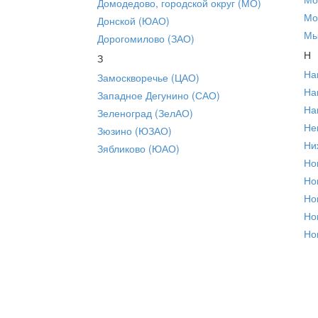
Домодедово, городской округ (МО)
Мо
Донской (ЮАО)
Мы
Дорогомилово (ЗАО)
Н
З
На
Замоскворечье (ЦАО)
На
Западное Дегунино (САО)
На
Зеленоград (ЗелАО)
Не
Зюзино (ЮЗАО)
Ни
Зябликово (ЮАО)
Но
Но
Но
Но
Но