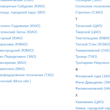
скворечье-Сабурово (ЮАО)
Сосенское поселени
тищи, городской округ (МО)
Строгино (СЗАО)
Т
гатино-Садовники (ЮАО)
Таганский (ЦАО)
гатинский Затон (ЮАО)
Тверской (ЦАО)
горный (ЮАО)
Текстильщики (ЮВА
красовка (ЮВАО)
Теплый Стан (ЮЗАО
жегородский (ЮВАО)
Тимирязевский (САО
во-Переделкино (ЗАО)
Троицк (ТАО)
вогиреево (ВАО)
Тропарево-Никулино
вокосино (ВАО)
Ф
вофедоровское поселение (ТАО)
Филевский парк (ЗАО
гинский (Моск обл.)
Фили-Давыдково (ЗА
Филимонковский (НА
Х
Хамовники (ЦАО)
Химки, городской окр