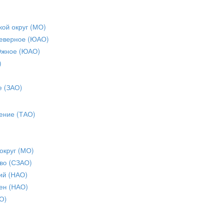
кой округ (МО)
еверное (ЮАО)
Южное (ЮАО)
)
е (ЗАО)
ение (ТАО)
округ (МО)
во (СЗАО)
ий (НАО)
ен (НАО)
О)