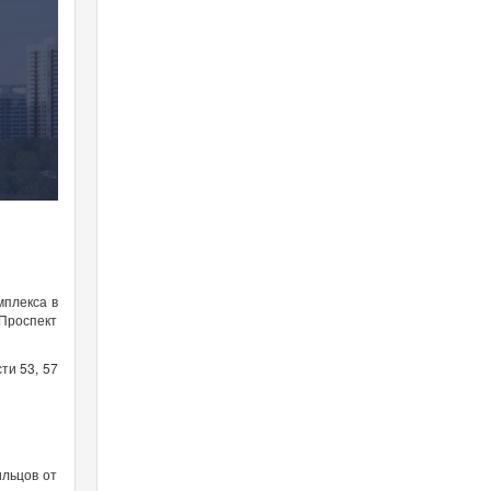
мплекса в
«Проспект
ти 53, 57
ильцов от