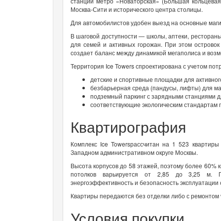
станций метро «Новаторская» (Большая кольцевая
Москва-Сити и исторического центра столицы.
Для автомобилистов удобен выезд на основные маг
В шаговой доступности — школы, аптеки, рестораны
для семей и активных горожан. При этом острово
создает баланс между динамикой мегаполиса и возм
Территория Ice Towers спроектирована с учетом пот
детские и спортивные площадки для активног
безбарьерная среда (пандусы, лифты) для м
подземный паркинг с зарядными станциями д
соответствующие экологическим стандартам 
Квартирография
Комплекс
Ice Towers
рассчитан на 1 523 квартиры
Западном административном округе Москвы.
Высота корпусов до 58 этажей, поэтому более 60% 
потолков варьируется от 2,85 до 3,25 м. 
энергоэффективность и безопасность эксплуатации 
Квартиры передаются без отделки либо с ремонтом 
Условия покупки