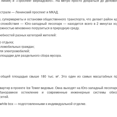
 линия) и «Проспект Вернадского». На метро просто добраться до делово
истрали — Ленинский проспект и МКАД.
, супермаркеты и остановки общественного транспорта, что делает район 
к спокойствия — Юго-западный лесопарк — находится всего в 2 минутах х
ожностью мгновенно погрузиться в природную среду.
ребностей разных категорий жителей:
о отдыха;
аломобильных граждан;
ля электромобилей;
площадки для раздельного сбора мусора.
 общей площадью свыше 180 тыс. м². Это один из самых масштабных пр
квартир в проекте
Ice
Tower
видовые. Окна выходят на Юго-западный лесопар
Панорамное остекление и современные инженерные системы обесп
сетей.
white box — подготовленными к индивидуальной отделке.