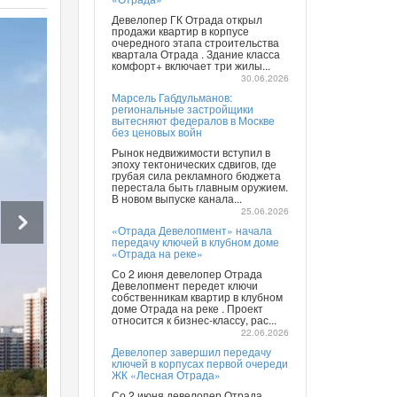
Девелопер ГК Отрада открыл
продажи квартир в корпусе
очередного этапа строительства
квартала Отрада . Здание класса
комфорт+ включает три жилы...
30.06.2026
Марсель Габдульманов:
региональные застройщики
вытесняют федералов в Москве
без ценовых войн
Рынок недвижимости вступил в
эпоху тектонических сдвигов, где
грубая сила рекламного бюджета
перестала быть главным оружием.
В новом выпуске канала...
25.06.2026
«Отрада Девелопмент» начала
передачу ключей в клубном доме
«Отрада на реке»
Со 2 июня девелопер Отрада
Девелопмент передет ключи
собственникам квартир в клубном
доме Отрада на реке . Проект
относится к бизнес-классу, рас...
22.06.2026
Девелопер завершил передачу
ключей в корпусах первой очереди
ЖК «Лесная Отрада»
Со 2 июня девелопер Отрада