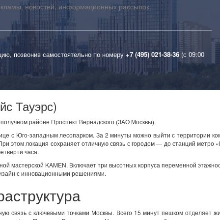
екламы, новостей, информационных рассылок
цию, позвонив самостоятельно по номеру
+7 (495) 021-38-36
(с 09:00
йс Тауэрс)
агополучном районе Проспект Вернадского (ЗАО Москвы).
ице с Юго-западным лесопарком. За 2 минуты можно выйти с территории ко
При этом локация сохраняет отличную связь с городом — до станций метро 
четверти часа.
ной мастерской KAMEN. Включает три высотных корпуса переменной этажнос
дизайн с инновационными решениями.
раструктура
ную связь с ключевыми точками Москвы. Всего 15 минут пешком отделяет ж