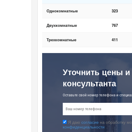
Однокомнатные
323
Двухкомнатные
767
Трехкомнатные
411
Уточнить цены и
консультанта
Оставьте свой номер телефона и специа
Я даю
согласие
на обработку мо
конфиденциальности