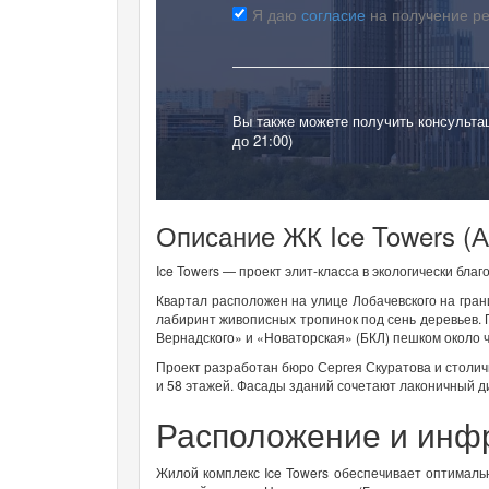
Я даю
согласие
на получение р
Вы также можете получить консульта
до 21:00)
Описание ЖК Ice Towers (А
Ice Towers — проект элит-класса в экологически бл
Квартал расположен на улице Лобачевского на гран
лабиринт живописных тропинок под сень деревьев. 
Вернадского» и «Новаторская» (БКЛ) пешком около 
Проект разработан бюро Сергея Скуратова и столич
и 58 этажей. Фасады зданий сочетают лаконичный 
Расположение и инф
Жилой комплекс Ice Towers обеспечивает оптималь