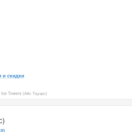
 и скидки
Ice Towers (Айс Тауэрс)
с)
0)