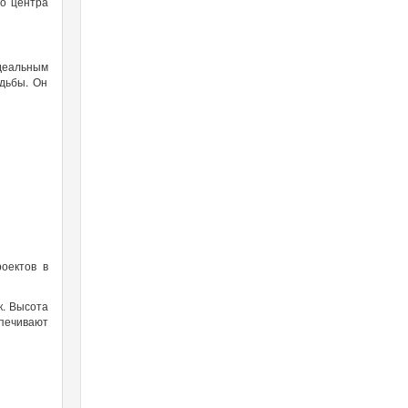
го центра
идеальным
одьбы. Он
оектов в
к. Высота
ечивают