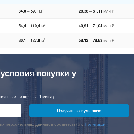
2
34,8
–
59,1
м
28,38
–
51,11
млн ₽
2
54,4
–
110,4
м
40,91
–
71,04
млн ₽
2
80,1
–
127,8
м
58,13
–
78,63
млн ₽
 условия покупки у
лист перезвонит через 1 минуту
их персональных данных в соответствии с
Политикой