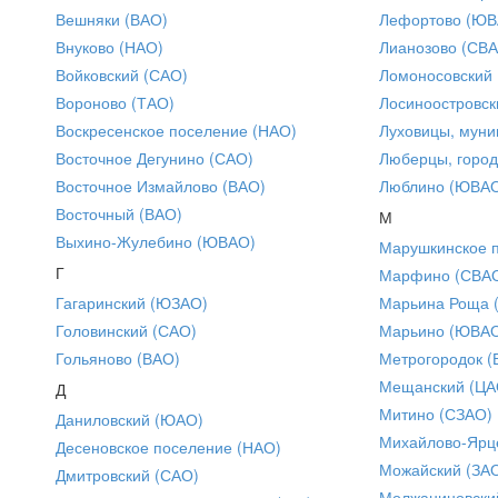
Вешняки (ВАО)
Лефортово (ЮВ
Внуково (НАО)
Лианозово (СВ
Войковский (САО)
Ломоносовский
Вороново (ТАО)
Лосиноостровск
Воскресенское поселение (НАО)
Луховицы, муни
Восточное Дегунино (САО)
Люберцы, город
Восточное Измайлово (ВАО)
Люблино (ЮВА
Восточный (ВАО)
М
Выхино-Жулебино (ЮВАО)
Марушкинское 
Г
Марфино (СВА
Гагаринский (ЮЗАО)
Марьина Роща 
Головинский (САО)
Марьино (ЮВА
Гольяново (ВАО)
Метрогородок (
Мещанский (ЦА
Д
Митино (СЗАО)
Даниловский (ЮАО)
Михайлово-Ярце
Десеновское поселение (НАО)
Можайский (ЗА
Дмитровский (САО)
Молжаниновски