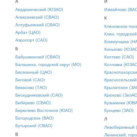
А
И
Академический (ЮЗАО)
Измайлово (ВА
Алексеевский (СВАО)
К
Алтуфьевский (СВАО)
Кленовское пос
Арбат (ЦАО)
Клин, городской
Аэропорт (САО)
Коммунарка (Н
Б
Коньково (ЮЗА
Бабушкинский (СВАО)
Коптево (САО)
Балашиха, городской округ (МО)
Котловка (ЮЗА
Басманный (ЦАО)
Краснопахорски
Беговой (САО)
Красносельский
Бекасово (ТАО)
Крылатское (ЗА
Бескудниковский (САО)
Крюково (ЗелАО
Бибирево (СВАО)
Кузьминки (ЮВ
Бирюлево Восточное (ЮАО)
Кунцево (ЗАО)
Богородское (ВАО)
Л
Бутырский (СВАО)
Левобережный 
В
Ленинский, горо