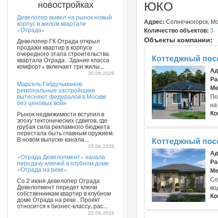
ЮКО
новостройках
Девелопер вывел на рынок новый
Адрес:
Солнечногорск, Мо
корпус в жилом квартале
«Отрада»
Количество объектов:
3
Объекты компании:
Девелопер ГК Отрада открыл
продажи квартир в корпусе
очередного этапа строительства
Коттеджный пос
квартала Отрада . Здание класса
комфорт+ включает три жилы...
Ад
30.06.2026
Ра
Марсель Габдульманов:
Ме
региональные застройщики
вытесняют федералов в Москве
По
без ценовых войн
на
Ко
Рынок недвижимости вступил в
эпоху тектонических сдвигов, где
грубая сила рекламного бюджета
перестала быть главным оружием.
В новом выпуске канала...
Коттеджный пос
25.06.2026
Ад
«Отрада Девелопмент» начала
Ра
передачу ключей в клубном доме
«Отрада на реке»
Ме
Со
Со 2 июня девелопер Отрада
Девелопмент передет ключи
во
собственникам квартир в клубном
Ко
доме Отрада на реке . Проект
относится к бизнес-классу, рас...
22.06.2026