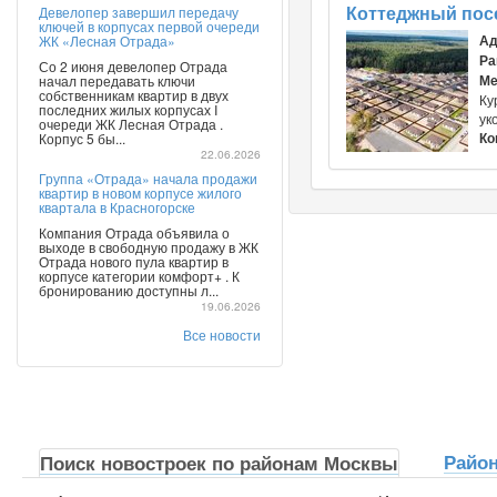
Коттеджный пос
Девелопер завершил передачу
ключей в корпусах первой очереди
Ад
ЖК «Лесная Отрада»
Ра
Со 2 июня девелопер Отрада
Ме
начал передавать ключи
собственникам квартир в двух
Ку
последних жилых корпусах I
ук
очереди ЖК Лесная Отрада .
Ко
Корпус 5 бы...
22.06.2026
Группа «Отрада» начала продажи
квартир в новом корпусе жилого
квартала в Красногорске
Компания Отрада объявила о
выходе в свободную продажу в ЖК
Отрада нового пула квартир в
корпусе категории комфорт+ . К
бронированию доступны л...
19.06.2026
Все новости
Райо
Поиск новостроек по районам Москвы