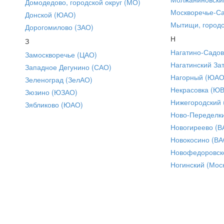
Домодедово, городской округ (МО)
Москворечье-С
Донской (ЮАО)
Мытищи, городс
Дорогомилово (ЗАО)
Н
З
Нагатино-Садо
Замоскворечье (ЦАО)
Нагатинский За
Западное Дегунино (САО)
Нагорный (ЮАО
Зеленоград (ЗелАО)
Некрасовка (Ю
Зюзино (ЮЗАО)
Нижегородский
Зябликово (ЮАО)
Ново-Переделки
Новогиреево (В
Новокосино (ВА
Новофедоровск
Ногинский (Моск