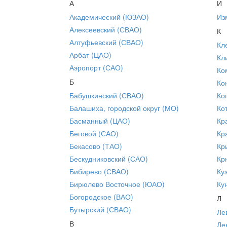
А
И
Академический (ЮЗАО)
Из
Алексеевский (СВАО)
К
Алтуфьевский (СВАО)
Кл
Арбат (ЦАО)
Кл
Аэропорт (САО)
Ко
Б
Ко
Бабушкинский (СВАО)
Ко
Балашиха, городской округ (МО)
Ко
Басманный (ЦАО)
Кр
Беговой (САО)
Кр
Бекасово (ТАО)
Кр
Бескудниковский (САО)
Кр
Бибирево (СВАО)
Ку
Бирюлево Восточное (ЮАО)
Ку
Богородское (ВАО)
Л
Бутырский (СВАО)
Ле
В
Ле