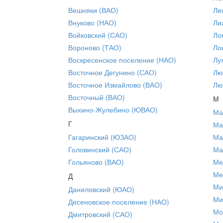
Вешняки (ВАО)
Ле
Внуково (НАО)
Ли
Войковский (САО)
Ло
Вороново (ТАО)
Ло
Воскресенское поселение (НАО)
Лу
Восточное Дегунино (САО)
Лю
Восточное Измайлово (ВАО)
Лю
Восточный (ВАО)
М
Выхино-Жулебино (ЮВАО)
Ма
Г
Ма
Гагаринский (ЮЗАО)
Ма
Головинский (САО)
Ма
Гольяново (ВАО)
Ме
Ме
Д
Ми
Даниловский (ЮАО)
Ми
Десеновское поселение (НАО)
Мо
Дмитровский (САО)