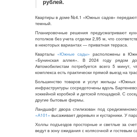
рублей.
Квартиры в доме №4.1 «Южных садов» передаютс
темный.
Планировочные решения предусматривают кухн
потолков без учета отделки 2,95 м, что соответс
в некоторых вариантах — приватная терраса.
Кварталы
«Южные сады»
расположены в Южно
«Бунинская аллея». В 2024 году рядом дол
Автомобилистам потребуется всего 5 минут, ч
комплекса есть практически прямой выезд на тр
Большинство товаров и услуг жильцы «Южных 
инфраструктуры сосредоточены вдоль Бартеневск
хоккейной коробкой и детской площадкой. С сос
другие бытовые фирмы.
Ландшафт двора стилизован под средиземномо
«А101»
высаживает деревьях и кустарники. У пар
Холлы подъездов просторные и светлые за счет
ведут в зону ожидания с колясочной и гостевым