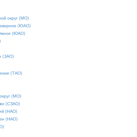
кой округ (МО)
еверное (ЮАО)
Южное (ЮАО)
)
е (ЗАО)
ение (ТАО)
округ (МО)
во (СЗАО)
ий (НАО)
ен (НАО)
О)