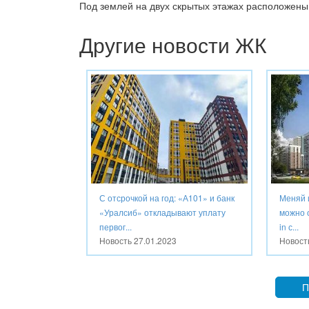
Под землей на двух скрытых этажах расположены 
Другие новости ЖК
С отсрочкой на год: «А101» и банк
Меняй 
«Уралсиб» откладывают уплату
можно о
первог...
in с...
Новость
27.01.2023
Новос
П