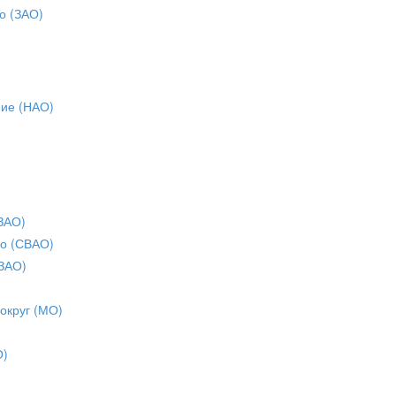
о (ЗАО)
ние (НАО)
ЗАО)
о (СВАО)
ЗАО)
 округ (МО)
О)