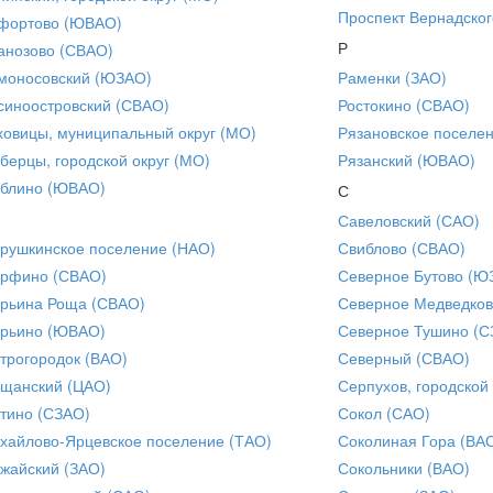
Проспект Вернадског
фортово (ЮВАО)
Р
анозово (СВАО)
моносовский (ЮЗАО)
Раменки (ЗАО)
синоостровский (СВАО)
Ростокино (СВАО)
ховицы, муниципальный округ (МО)
Рязановское поселе
берцы, городской округ (МО)
Рязанский (ЮВАО)
блино (ЮВАО)
С
Савеловский (САО)
рушкинское поселение (НАО)
Свиблово (СВАО)
рфино (СВАО)
Северное Бутово (Ю
рьина Роща (СВАО)
Северное Медведков
рьино (ЮВАО)
Северное Тушино (С
трогородок (ВАО)
Северный (СВАО)
щанский (ЦАО)
Серпухов, городской
тино (СЗАО)
Сокол (САО)
хайлово-Ярцевское поселение (ТАО)
Соколиная Гора (ВА
жайский (ЗАО)
Сокольники (ВАО)