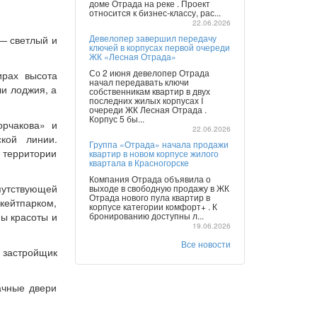
доме Отрада на реке . Проект
относится к бизнес-классу, рас...
22.06.2026
Девелопер завершил передачу
— светлый и
ключей в корпусах первой очереди
ЖК «Лесная Отрада»
Со 2 июня девелопер Отрада
ирах высота
начал передавать ключи
ли лоджия, а
собственникам квартир в двух
последних жилых корпусах I
очереди ЖК Лесная Отрада .
Корпус 5 бы...
рчакова» и
22.06.2026
кой линии.
Группа «Отрада» начала продажи
 территории
квартир в новом корпусе жилого
квартала в Красногорске
Компания Отрада объявила о
путствующей
выходе в свободную продажу в ЖК
Отрада нового пула квартир в
скейтпарком,
корпусе категории комфорт+ . К
ны красоты и
бронированию доступны л...
19.06.2026
Все новости
 застройщик
ачные двери