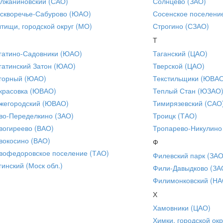
лжаниновский (САО)
Солнцево (ЗАО)
скворечье-Сабурово (ЮАО)
Сосенское поселени
тищи, городской округ (МО)
Строгино (СЗАО)
Т
гатино-Садовники (ЮАО)
Таганский (ЦАО)
гатинский Затон (ЮАО)
Тверской (ЦАО)
горный (ЮАО)
Текстильщики (ЮВА
красовка (ЮВАО)
Теплый Стан (ЮЗАО
жегородский (ЮВАО)
Тимирязевский (САО
во-Переделкино (ЗАО)
Троицк (ТАО)
вогиреево (ВАО)
Тропарево-Никулино
вокосино (ВАО)
Ф
вофедоровское поселение (ТАО)
Филевский парк (ЗАО
гинский (Моск обл.)
Фили-Давыдково (ЗА
Филимонковский (НА
Х
Хамовники (ЦАО)
Химки, городской окр