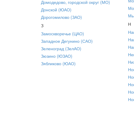
Мо
Домодедово, городской округ (МО)
Мо
Донской (ЮАО)
Мы
Дорогомилово (ЗАО)
Н
З
На
Замоскворечье (ЦАО)
На
Западное Дегунино (САО)
На
Зеленоград (ЗелАО)
Не
Зюзино (ЮЗАО)
Ни
Зябликово (ЮАО)
Но
Но
Но
Но
Но