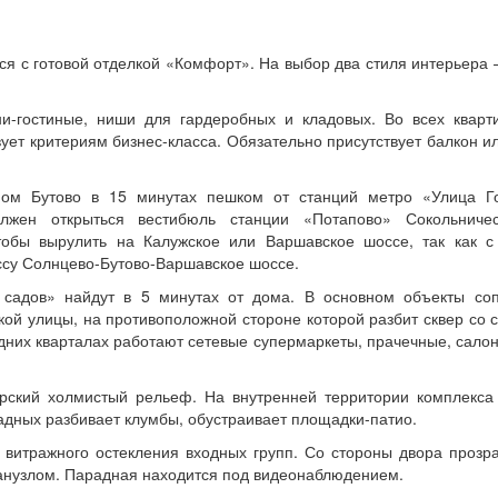
я с готовой отделкой «Комфорт». На выбор два стиля интерьера 
и-гостиные, ниши для гардеробных и кладовых. Во всех кварт
твует критериям бизнес-класса. Обязательно присутствует балкон и
м Бутово в 15 минутах пешком от станций метро «Улица Го
жен открыться вестибюль станции «Потапово» Сокольничес
тобы вырулить на Калужское или Варшавское шоссе, так как с
ассу Солнцево-Бутово-Варшавское шоссе.
садов» найдут в 5 минутах от дома. В основном объекты со
ой улицы, на противоположной стороне которой разбит сквер со 
едних кварталах работают сетевые супермаркеты, прачечные, сало
рский холмистый рельеф. На внутренней территории комплекса
адных разбивает клумбы, обустраивает площадки-патио.
 витражного остекления входных групп. Со стороны двора прозр
 санузлом. Парадная находится под видеонаблюдением.