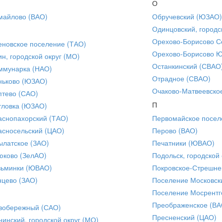
О
майлово (ВАО)
Обручевский (ЮЗАО)
Одинцовский, городс
Орехово-Борисово С
еновское поселение (ТАО)
Орехово-Борисово 
ин, городской округ (МО)
Останкинский (СВАО
ммунарка (НАО)
Отрадное (СВАО)
ньково (ЮЗАО)
Очаково-Матвеевско
птево (САО)
П
тловка (ЮЗАО)
аснопахорский (ТАО)
Первомайское посел
асносельский (ЦАО)
Перово (ВАО)
ылатское (ЗАО)
Печатники (ЮВАО)
юково (ЗелАО)
Подольск, городской 
зьминки (ЮВАО)
Покровское-Стрешне
нцево (ЗАО)
Поселение Московск
Поселение Мосрентг
Преображенское (ВА
вобережный (САО)
Пресненский (ЦАО)
нинский, городской округ (МО)