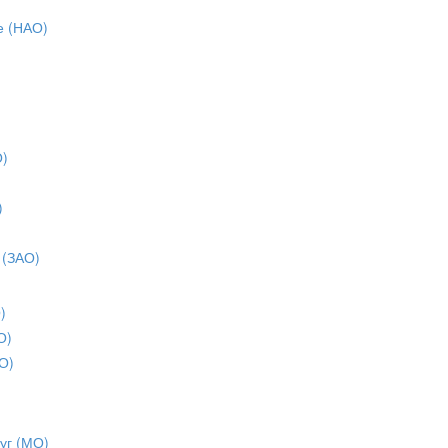
е (НАО)
О)
)
)
 (ЗАО)
)
О)
О)
уг (МО)