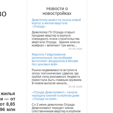
Новости о
во
новостройках
Девелопер вывел на рынок новый
корпус в жилом квартале
«Отрада»
Девелопер ГК Отрада открыл
продажи квартир в корпусе
очередного этапа строительства
квартала Отрада . Здание класса
комфорт+ включает три жилы...
30.06.2026
Марсель Габдульманов:
региональные застройщики
вытесняют федералов в Москве
без ценовых войн
Рынок недвижимости вступил в
эпоху тектонических сдвигов, где
грубая сила рекламного бюджета
перестала быть главным оружием.
В новом выпуске канала...
25.06.2026
«Отрада Девелопмент» начала
 жилья
передачу ключей в клубном доме
ии — от
«Отрада на реке»
от 8,85
Со 2 июня девелопер Отрада
Девелопмент передет ключи
,96 млн
собственникам квартир в клубном