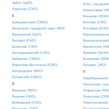
Арбат (ЦАО)
Клин, городской
Аэропорт (САО)
Коммунарка (Н
Б
Коньково (ЮЗА
Бабушкинский (СВАО)
Коптево (САО)
Балашиха, городской округ (МО)
Котловка (ЮЗА
Басманный (ЦАО)
Краснопахорски
Беговой (САО)
Красносельский
Бекасово (ТАО)
Крылатское (ЗА
Бескудниковский (САО)
Крюково (ЗелАО
Бибирево (СВАО)
Кузьминки (ЮВ
Бирюлево Восточное (ЮАО)
Кунцево (ЗАО)
Богородское (ВАО)
Л
Бутырский (СВАО)
Левобережный 
В
Ленинский, горо
Вешняки (ВАО)
Лефортово (ЮВ
Внуково (НАО)
Лианозово (СВ
Войковский (САО)
Ломоносовский
Вороново (ТАО)
Лосиноостровск