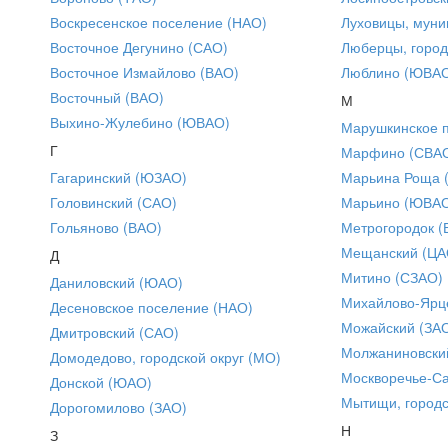
Воскресенское поселение (НАО)
Луховицы, муни
Восточное Дегунино (САО)
Люберцы, город
Восточное Измайлово (ВАО)
Люблино (ЮВА
Восточный (ВАО)
М
Выхино-Жулебино (ЮВАО)
Марушкинское 
Г
Марфино (СВА
Гагаринский (ЮЗАО)
Марьина Роща 
Головинский (САО)
Марьино (ЮВА
Гольяново (ВАО)
Метрогородок (
Мещанский (ЦА
Д
Митино (СЗАО)
Даниловский (ЮАО)
Михайлово-Ярце
Десеновское поселение (НАО)
Можайский (ЗА
Дмитровский (САО)
Молжаниновски
Домодедово, городской округ (МО)
Москворечье-С
Донской (ЮАО)
Мытищи, городс
Дорогомилово (ЗАО)
Н
З