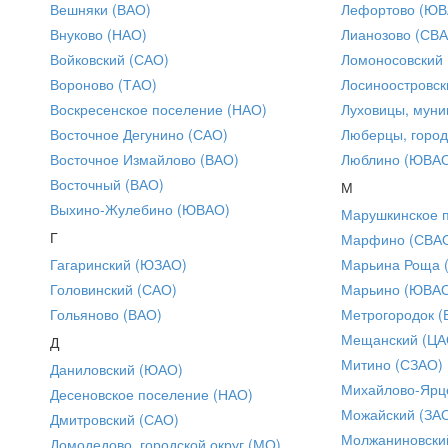
Вешняки (ВАО)
Лефортово (ЮВ
Внуково (НАО)
Лианозово (СВ
Войковский (САО)
Ломоносовский
Вороново (ТАО)
Лосиноостровск
Воскресенское поселение (НАО)
Луховицы, муни
Восточное Дегунино (САО)
Люберцы, город
Восточное Измайлово (ВАО)
Люблино (ЮВА
Восточный (ВАО)
М
Выхино-Жулебино (ЮВАО)
Марушкинское 
Г
Марфино (СВА
Гагаринский (ЮЗАО)
Марьина Роща 
Головинский (САО)
Марьино (ЮВА
Гольяново (ВАО)
Метрогородок (
Мещанский (ЦА
Д
Митино (СЗАО)
Даниловский (ЮАО)
Михайлово-Ярце
Десеновское поселение (НАО)
Можайский (ЗА
Дмитровский (САО)
Молжаниновски
Домодедово, городской округ (МО)