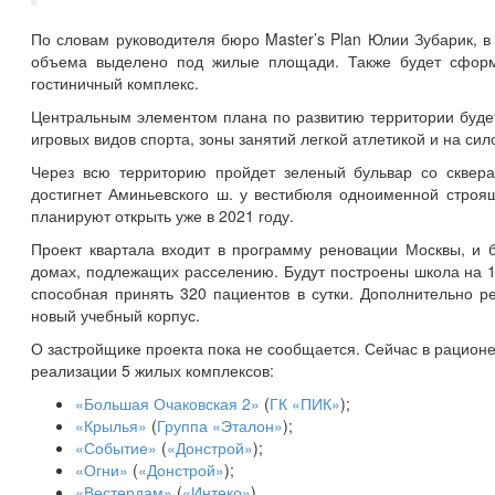
По словам руководителя бюро Master’s Plan Юлии Зубарик, в 
объема выделено под жилые площади. Также будет сформи
гостиничный комплекс.
Центральным элементом плана по развитию территории будет
игровых видов спорта, зоны занятий легкой атлетикой и на си
Через всю территорию пройдет зеленый бульвар со сквера
достигнет Аминьевского ш. у вестибюля одноименной строя
планируют открыть уже в 2021 году.
Проект квартала входит в программу реновации Москвы, и б
домах, подлежащих расселению. Будут построены школа на 1 1
способная принять 320 пациентов в сутки. Дополнительно 
новый учебный корпус.
О застройщике проекта пока не сообщается. Сейчас в рацион
реализации 5 жилых комплексов:
«Большая Очаковская 2»
(
ГК «ПИК»
);
«Крылья»
(
Группа «Эталон»
);
«Событие»
(
«Донстрой»
);
«Огни»
(
«Донстрой»
);
«Вестердам»
(
«Интеко»
).