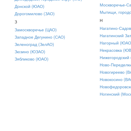
Москворечье-С
Донской (ЮАО)
Мытищи, городс
Дорогомилово (ЗАО)
Н
З
Нагатино-Садо
Замоскворечье (ЦАО)
Нагатинский За
Западное Дегунино (САО)
Нагорный (ЮАО
Зеленоград (ЗелАО)
Некрасовка (Ю
Зюзино (ЮЗАО)
Нижегородский
Зябликово (ЮАО)
Ново-Переделки
Новогиреево (В
Новокосино (ВА
Новофедоровск
Ногинский (Моск