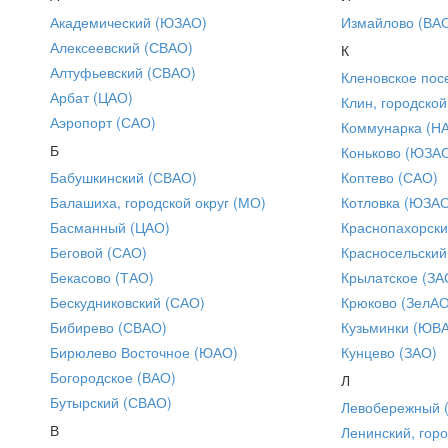
Академический (ЮЗАО)
Измайлово (ВА
Алексеевский (СВАО)
К
Алтуфьевский (СВАО)
Кленовское пос
Арбат (ЦАО)
Клин, городской
Аэропорт (САО)
Коммунарка (Н
Б
Коньково (ЮЗА
Бабушкинский (СВАО)
Коптево (САО)
Балашиха, городской округ (МО)
Котловка (ЮЗА
Басманный (ЦАО)
Краснопахорски
Беговой (САО)
Красносельский
Бекасово (ТАО)
Крылатское (ЗА
Бескудниковский (САО)
Крюково (ЗелАО
Бибирево (СВАО)
Кузьминки (ЮВ
Бирюлево Восточное (ЮАО)
Кунцево (ЗАО)
Богородское (ВАО)
Л
Бутырский (СВАО)
Левобережный 
В
Ленинский, горо