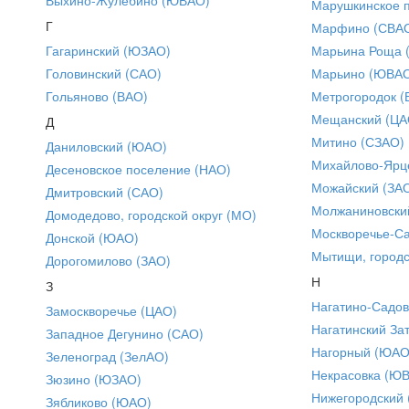
Марушкинское 
Г
Марфино (СВА
Гагаринский (ЮЗАО)
Марьина Роща 
Головинский (САО)
Марьино (ЮВА
Гольяново (ВАО)
Метрогородок (
Мещанский (ЦА
Д
Митино (СЗАО)
Даниловский (ЮАО)
Михайлово-Ярце
Десеновское поселение (НАО)
Можайский (ЗА
Дмитровский (САО)
Молжаниновски
Домодедово, городской округ (МО)
Москворечье-С
Донской (ЮАО)
Мытищи, городс
Дорогомилово (ЗАО)
Н
З
Нагатино-Садо
Замоскворечье (ЦАО)
Нагатинский За
Западное Дегунино (САО)
Нагорный (ЮАО
Зеленоград (ЗелАО)
Некрасовка (Ю
Зюзино (ЮЗАО)
Нижегородский
Зябликово (ЮАО)