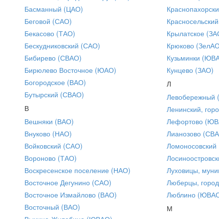
Басманный (ЦАО)
Краснопахорски
Беговой (САО)
Красносельский
Бекасово (ТАО)
Крылатское (ЗА
Бескудниковский (САО)
Крюково (ЗелАО
Бибирево (СВАО)
Кузьминки (ЮВ
Бирюлево Восточное (ЮАО)
Кунцево (ЗАО)
Богородское (ВАО)
Л
Бутырский (СВАО)
Левобережный 
В
Ленинский, горо
Вешняки (ВАО)
Лефортово (ЮВ
Внуково (НАО)
Лианозово (СВ
Войковский (САО)
Ломоносовский
Вороново (ТАО)
Лосиноостровск
Воскресенское поселение (НАО)
Луховицы, муни
Восточное Дегунино (САО)
Люберцы, город
Восточное Измайлово (ВАО)
Люблино (ЮВА
Восточный (ВАО)
М
Выхино-Жулебино (ЮВАО)