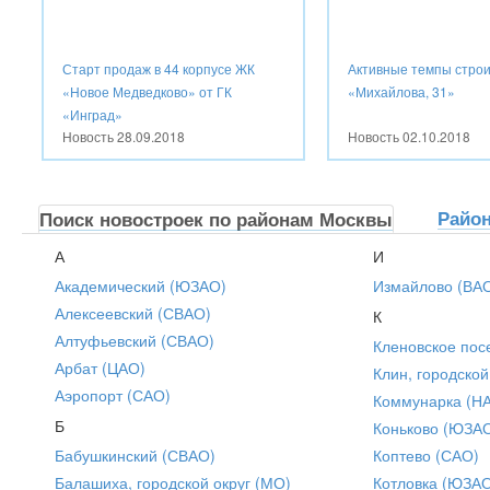
Старт продаж в 44 корпусе ЖК
Активные темпы стро
«Новое Медведково» от ГК
«Михайлова, 31»
«Инград»
Новость
28.09.2018
Новость
02.10.2018
Райо
Поиск новостроек по районам Москвы
А
И
Академический (ЮЗАО)
Измайлово (ВА
Алексеевский (СВАО)
К
Алтуфьевский (СВАО)
Кленовское пос
Арбат (ЦАО)
Клин, городской
Аэропорт (САО)
Коммунарка (Н
Б
Коньково (ЮЗА
Бабушкинский (СВАО)
Коптево (САО)
Балашиха, городской округ (МО)
Котловка (ЮЗА