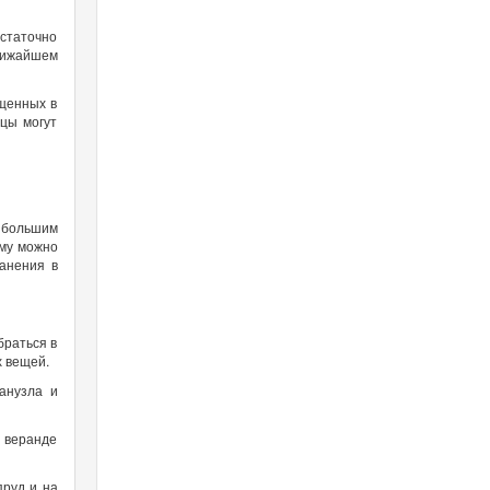
статочно
ближайшем
ащенных в
цы могут
и большим
ому можно
ранения в
браться в
х вещей.
санузла и
 веранде
пруд и на