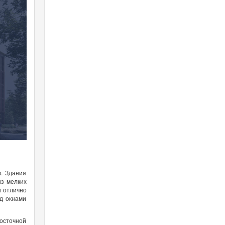
в. Здания
из мелких
и отлично
д окнами
восточной