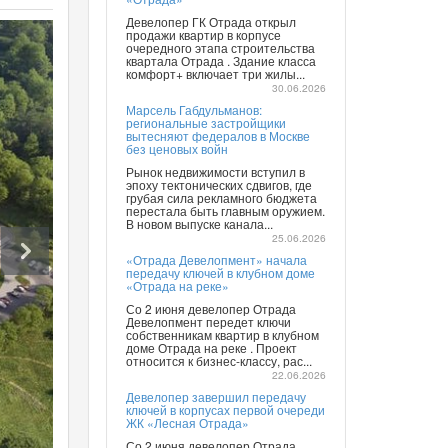
Девелопер ГК Отрада открыл
продажи квартир в корпусе
очередного этапа строительства
квартала Отрада . Здание класса
комфорт+ включает три жилы...
30.06.2026
Марсель Габдульманов:
региональные застройщики
вытесняют федералов в Москве
без ценовых войн
Рынок недвижимости вступил в
эпоху тектонических сдвигов, где
грубая сила рекламного бюджета
перестала быть главным оружием.
В новом выпуске канала...
25.06.2026
«Отрада Девелопмент» начала
передачу ключей в клубном доме
«Отрада на реке»
Со 2 июня девелопер Отрада
Девелопмент передет ключи
собственникам квартир в клубном
доме Отрада на реке . Проект
относится к бизнес-классу, рас...
22.06.2026
Девелопер завершил передачу
ключей в корпусах первой очереди
ЖК «Лесная Отрада»
Со 2 июня девелопер Отрада