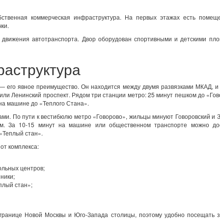
бственная коммерческая инфраструктура. На первых этажах есть помещ
ки.
 движения автотранспорта. Двор оборудован спортивными и детскими пло
раструктура
— его явное преимущество. Он находится между двумя развязками МКАД, и
или Ленинский проспект. Рядом три станции метро: 25 минут пешком до «Гов
 на машине до «Теплого Стана».
ми. По пути к вестибюлю метро «Говорово», жильцы минуют Говоровский и 
ом. За 10-15 минут на машине или общественном транспорте можно до
«Теплый стан».
от комплекса:
ольных центров;
ники;
плый стан»;
границе Новой Москвы и Юго-Запада столицы, поэтому удобно посещать з