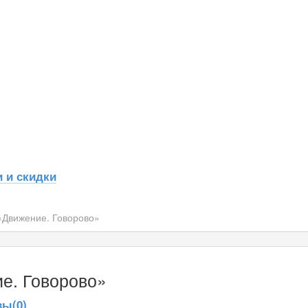
 и скидки
«Движение. Говорово»
е. Говорово»
ы(0)