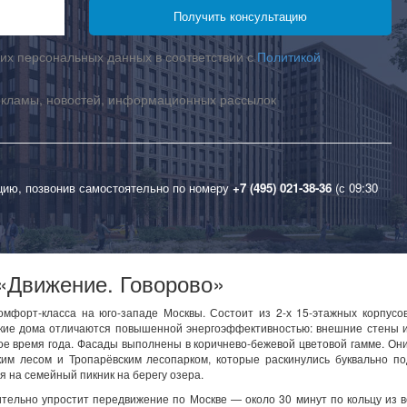
их персональных данных в соответствии с
Политикой
екламы, новостей, информационных рассылок
цию, позвонив самостоятельно по номеру
+7 (495) 021-38-36
(с 09:30
«Движение. Говорово»
омфорт-класса на юго-западе Москвы. Состоит из 2-х 15-этажных корпусо
акие дома отличаются повышенной энергоэффективностью: внешние стены 
ое время года. Фасады выполнены в коричнево-бежевой цветовой гамме. Он
им лесом и Тропарёвским лесопарком, которые раскинулись буквально по
я на семейный пикник на берегу озера.
тельно упростит передвижение по Москве — около 30 минут по кольцу из 