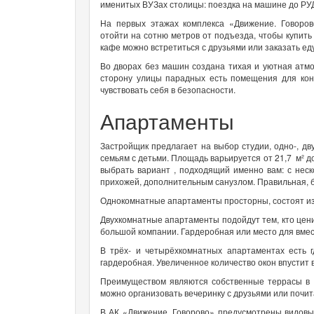
именитых ВУЗах столицы: поездка на машине до Р
На первых этажах комплекса «Движение. Говоров
отойти на сотню метров от подъезда, чтобы купит
кафе можно встретиться с друзьями или заказать еду
Во дворах без машин создана тихая и уютная атмо
сторону улицы парадных есть помещения для кон
чувствовать себя в безопасности.
Апартаменты
Застройщик предлагает на выбор студии, одно-, дв
семьям с детьми. Площадь варьируется от 21,7 м² д
выбрать вариант , подходящий именно вам: с нес
прихожей, дополнительным санузлом. Правильная, б
Однокомнатные апартаменты просторны, состоят из 
Двухкомнатные апартаменты подойдут тем, кто цени
большой компании. Гардеробная или место для вме
В трёх- и четырёхкомнатных апартаментах есть г
гардеробная. Увеличенное количество окон впустит 
Преимуществом являются собственные террасы в 
можно организовать вечеринку с друзьями или почита
В АК «Движение. Говорово» предусмотрены видовы