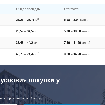
е
Общая площадь
Стоимость
2
21,27
–
26,76
м
5,98
–
8,94
млн ₽
2
23,59
–
34,57
м
5,70
–
10,60
млн ₽
2
36,46
–
44,2
м
7,60
–
11,50
млн ₽
2
48,78
–
71,47
м
9,80
–
14,90
млн ₽
 условия покупки у
лист перезвонит через 1 минуту