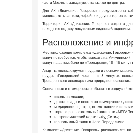
части Москвы в западную, столько же до центра.
Для АК «Движение. Говорово» предусмотрена со
минимаркеты, аптеки, кофейни и другие торговые точ
Территория АК «Движение. Говорово» закрыта для
находится под круглосуточным видеонаблюдением.
Расположение и инф
Местоположение комплекса «Движение. Говорово» 
минут потребуется, чтобы выехать на Мичуринский 
минут на автомобиле до «Тропарево», 10 - 15 минут
Апарт-комплекс окружен прудами и лесными массива
пруды. «Говоровский лес» — в 8 минутах пешк
Тропаревского лесопарка или природного заказника 
Социальные и коммерческие объекты в радиусе 4 км 
школы, гимназии;
детские сады и несколько коммерческих дошк
медицинские центры, стоматологии и поликли
торгово-развлекательный комплекс «МЕГА Те
гастрономический маркет «ФудСити»;
горнолыжный склон в Ново-Переделкино.
Комплекс «Движение. Говорово» расположился на 