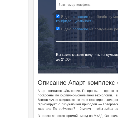
Я даю
согласие
на обработку мо
конфиденциальности
Я даю
согласие
на получение р
Вы также можете получить консульта
до 21:00)
Описание Апарт-комплекс 
Апарт-комплекс «Движение. Говорово» — проект к
построены по кирпично-монолитной технологии. Т
блоков лучше сохраняют тепло в квартире в холодн
гармонирует с окружающей природой — Говоровск
квартала. Потребуется 7 - 10 минут, чтобы выбратьс
В проект заложен прямой выезд на МКАД. Он значи