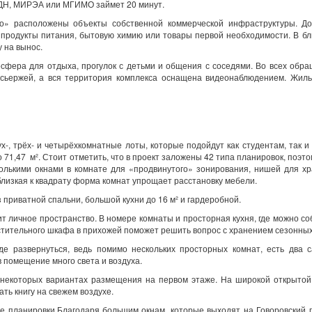
УДН, МИРЭА или МГИМО займет 20 минут.
о» расположены объекты собственной коммерческой инфраструктуры. До
ь продукты питания, бытовую химию или товары первой необходимости. В 
 на вынос.
сфера для отдыха, прогулок с детьми и общения с соседями. Во всех обр
сьержей, а вся территория комплекса оснащена видеонаблюдением. Жиль
ух-, трёх- и четырёхкомнатные лоты, которые подойдут как студентам, так 
о 71,47 м². Стоит отметить, что в проект заложены 42 типа планировок, поэт
колькими окнами в комнате для «продвинутого» зонирования, нишей для х
лизкая к квадрату форма комнат упрощает расстановку мебели.
приватной спальни, большой кухни до 16 м² и гардеробной.
т личное пространство. В номере комнаты и просторная кухня, где можно со
стительного шкафа в прихожей поможет решить вопрос с хранением сезонны
де развернуться, ведь помимо нескольких просторных комнат, есть два 
в помещение много света и воздуха.
некоторых вариантах размещения на первом этаже. На широкой открытой
ть книгу на свежем воздухе.
е планировки.Благодаря большим окнам, которые выходят на Говоровский 