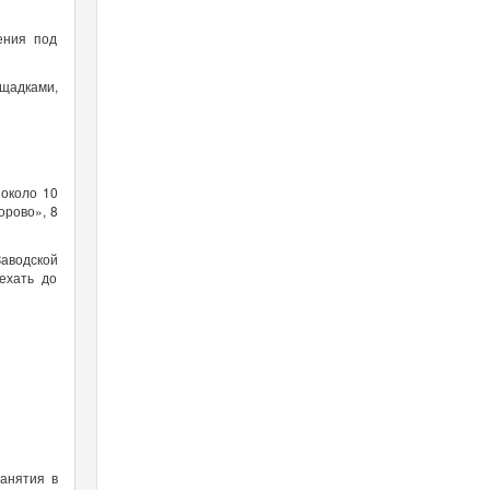
ения под
щадками,
 около 10
орово», 8
Заводской
ехать до
анятия в