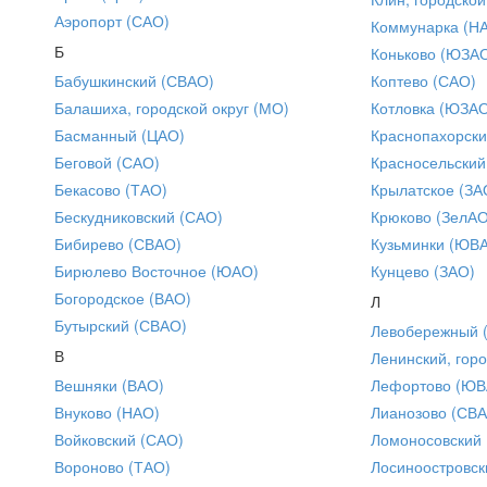
Аэропорт (САО)
Коммунарка (Н
Б
Коньково (ЮЗА
Бабушкинский (СВАО)
Коптево (САО)
Балашиха, городской округ (МО)
Котловка (ЮЗА
Басманный (ЦАО)
Краснопахорски
Беговой (САО)
Красносельский
Бекасово (ТАО)
Крылатское (ЗА
Бескудниковский (САО)
Крюково (ЗелАО
Бибирево (СВАО)
Кузьминки (ЮВ
Бирюлево Восточное (ЮАО)
Кунцево (ЗАО)
Богородское (ВАО)
Л
Бутырский (СВАО)
Левобережный 
В
Ленинский, горо
Вешняки (ВАО)
Лефортово (ЮВ
Внуково (НАО)
Лианозово (СВ
Войковский (САО)
Ломоносовский
Вороново (ТАО)
Лосиноостровск