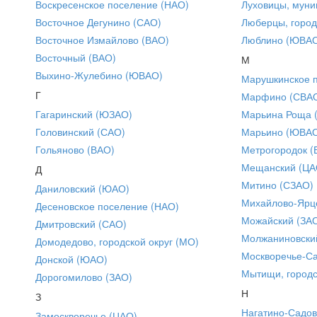
Воскресенское поселение (НАО)
Луховицы, муни
Восточное Дегунино (САО)
Люберцы, город
Восточное Измайлово (ВАО)
Люблино (ЮВА
Восточный (ВАО)
М
Выхино-Жулебино (ЮВАО)
Марушкинское 
Г
Марфино (СВА
Гагаринский (ЮЗАО)
Марьина Роща 
Головинский (САО)
Марьино (ЮВА
Гольяново (ВАО)
Метрогородок (
Мещанский (ЦА
Д
Митино (СЗАО)
Даниловский (ЮАО)
Михайлово-Ярце
Десеновское поселение (НАО)
Можайский (ЗА
Дмитровский (САО)
Молжаниновски
Домодедово, городской округ (МО)
Москворечье-С
Донской (ЮАО)
Мытищи, городс
Дорогомилово (ЗАО)
Н
З
Нагатино-Садо
Замоскворечье (ЦАО)