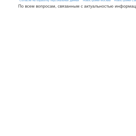
Согласие на обработку персональных данных
Новостройки Москвы
Новостройки Сан
По всем вопросам, связанным с актуальностью информац