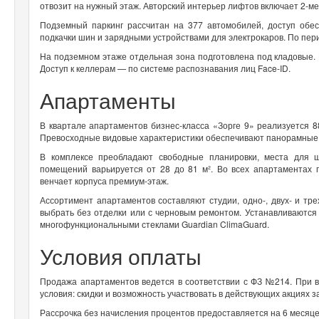
отвозит на нужный этаж. Авторский интерьер лифтов включает 2-
Подземный паркинг рассчитан на 377 автомобилей, доступ обе
подкачки шин и зарядными устройствами для электрокаров. По пер
На подземном этаже отдельная зона подготовлена под кладовые. В
Доступ к келлерам — по системе распознавания лиц Face-ID.
Апартаменты
В квартале апартаментов бизнес-класса «Зорге 9» реализуется 88
Превосходные видовые характеристики обеспечивают панорамные ок
В комплексе преобладают свободные планировки, места для
помещений варьируется от 28 до 81 м². Во всех апартаментах 
венчает корпуса премиум-этаж.
Ассортимент апартаментов составляют студии, одно-, двух- и т
выбрать без отделки или с черновым ремонтом. Устанавливаются
многофункциональными стеклами Guardian ClimaGuard.
Условия оплаты
Продажа апартаментов ведется в соответствии с ФЗ №214. При 
условия: скидки и возможность участвовать в действующих акциях 
Рассрочка без начисления процентов предоставляется на 6 месяце