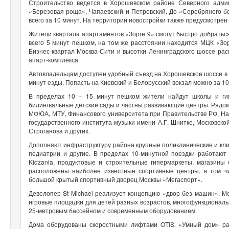
Строительство ведется в Хорошевском районе Северного админ
«‎Березовая роща», Чапаевский и Петровский. До «‎Серебряного 
всего за 10 минут. На территории новостройки также предусмотре
Жители квартала апартаментов «Зорге 9» смогут быстро добратьс
всего 5 минут пешком, на том же расстоянии находится МЦК «Зо
Бизнес-квартал Москва-Сити и высотки Ленинградского шоссе ра
апарт-комплекса.
Автовладельцам доступен удобный съезд на Хорошевское шоссе в 5
минут езды. Попасть на Киевский и Белорусский вокзал можно за 1
В пределах 10 – 15 минут пешком жители найдут школы и ги
билингвальные детские сады и частны развивающие центры. Ряд
МФЮА, МТУ, Финансового университета при Правительстве РФ, На
государственного института музыки имени А.Г. Шнитке, Московск
Строганова и других.
Дополняют инфраструктуру района крупные поликлинические и клин
педиатрии и другие. В пределах 10-минутной поездки работают 
Kidzania, продуктовые и строительные гипермаркеты, магазины
расположены наиболее известные спортивные центры, в том ч
большой крытый спортивный дворец Москвы «Мегаспорт».
Девелопер St Michael реализует концепцию «‎двор без машин». 
игровые площадки для детей разных возрастов, многофункциональн
25-метровым бассейном и современным оборудованием.
Дома оборудованы скоростными лифтами OTIS. «Умный дом» рас