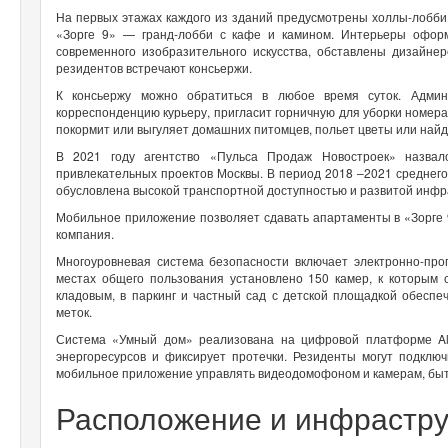
На первых этажах каждого из зданий предусмотрены холлы-лобби.
«Зорге 9» — гранд-лобби с кафе и камином. Интерьеры офор
современного изобразительного искусства, обставлены дизайнер
резидентов встречают консьержи.
К консьержу можно обратиться в любое время суток. Админ
корреспонденцию курьеру, пригласит горничную для уборки номера
покормит или выгуляет домашних питомцев, польет цветы или най
В 2021 году агентство «Пульса Продаж Новостроек» назва
привлекательных проектов Москвы. В период 2018 –2021 среднего
обусловлена высокой транспортной доступностью и развитой инфр
Мобильное приложение позволяет сдавать апартаменты в «Зорге 
компания.
Многоуровневая система безопасности включает электронно-про
местах общего пользования установлено 150 камер, к которым с
кладовым, в паркинг и частный сад с детской площадкой обесп
меток.
Система «Умный дом» реализована на цифровой платформе Alp
энергоресурсов и фиксирует протечки. Резиденты могут подклю
мобильное приложение управлять видеодомофоном и камерам, бы
Расположение и инфрастр