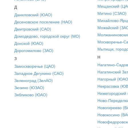
Мещанский (ЦА
Д
Митино (СЗАО)
Даниловский (ЮАО)
Михайлово-Ярце
Десеновское поселение (НАО)
Можайский (ЗА
Дмитровский (САО)
Молжаниновски
Домодедово, городской округ (МО)
Москворечье-С
Донской (ЮАО)
Мытищи, городс
Дорогомилово (ЗАО)
Н
З
Нагатино-Садо
Замоскворечье (ЦАО)
Нагатинский За
Западное Дегунино (САО)
Нагорный (ЮАО
Зеленоград (ЗелАО)
Некрасовка (Ю
Зюзино (ЮЗАО)
Нижегородский
Зябликово (ЮАО)
Ново-Переделки
Новогиреево (В
Новокосино (ВА
Новофедоровск