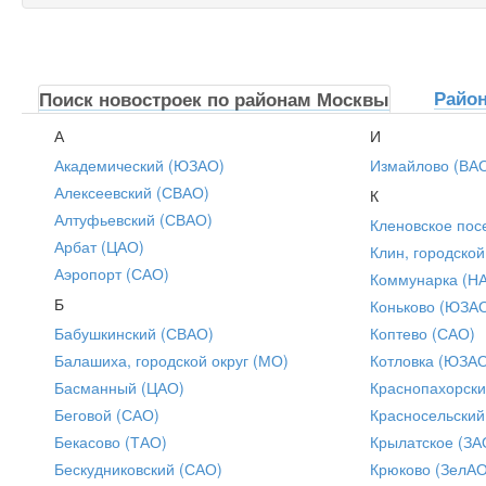
Райо
Поиск новостроек по районам Москвы
А
И
Академический (ЮЗАО)
Измайлово (ВА
Алексеевский (СВАО)
К
Алтуфьевский (СВАО)
Кленовское пос
Арбат (ЦАО)
Клин, городской
Аэропорт (САО)
Коммунарка (Н
Б
Коньково (ЮЗА
Бабушкинский (СВАО)
Коптево (САО)
Балашиха, городской округ (МО)
Котловка (ЮЗА
Басманный (ЦАО)
Краснопахорски
Беговой (САО)
Красносельский
Бекасово (ТАО)
Крылатское (ЗА
Бескудниковский (САО)
Крюково (ЗелАО