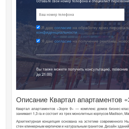
Оставьте свой номер телефона и специалист перезвони
Я даю
согласие
на обработку моих персональ
конфиденциальности
Я даю
согласие
на получение рекламы, ново
Вы также можете получить консультацию, позвонив
до 21:00)
Описание Квартал апартаментов «
Квартал апартаментов «Зорге 9» — комплекс домов бизнес-клас
занимает 1,3 га и состоит из трех монолитных корпусов Madison, Ma
Архитектурная концепция основана на эстетике современного Н
стен клинкерным кирпичом и натуральным гранитом. Дизайн зданий