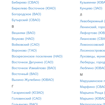
Бибирево (СВАО)
Кузьминки (ЮВ
Бирюлево Восточное (ЮАО)
Кунцево (ЗАО)
Богородское (ВАО)
Л
Бутырский (СВАО)
Левобережный 
В
Ленинский, горо
Вешняки (ВАО)
Лефортово (ЮВ
Внуково (НАО)
Лианозово (СВ
Войковский (САО)
Ломоносовский
Вороново (ТАО)
Лосиноостровск
Воскресенское поселение (НАО)
Луховицы, муни
Восточное Дегунино (САО)
Люберцы, город
Восточное Измайлово (ВАО)
Люблино (ЮВА
Восточный (ВАО)
М
Выхино-Жулебино (ЮВАО)
Марушкинское 
Г
Марфино (СВА
Гагаринский (ЮЗАО)
Марьина Роща 
Головинский (САО)
Марьино (ЮВА
Гольяново (ВАО)
Метрогородок (