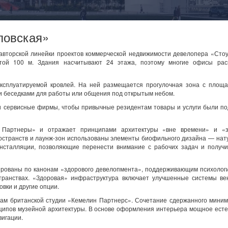
ловская»
 авторской линейки проектов коммерческой недвижимости девелопера «Сто
отой 100 м. Здания насчитывают 24 этажа, поэтому многие офисы рас
ксплуатируемой кровлей. На ней размещается прогулочная зона с площа
 и беседками для работы или общения под открытым небом.
и сервисные фирмы, чтобы привычные резидентам товары и услуги были по
Партнеры» и отражает принципами архитектуры «вне времени» и «з
остранств и лаунж-зон использованы элементы биофильного дизайна — на
нсталляции, позволяющие перенести внимание с рабочих задач и получи
рованы по канонам «здорового девелопмента», поддерживающим психологи
ранствах. «Здоровая» инфраструктура включает улучшенные системы ве
вки и другие опции.
зам британской студии «Кемелин Партнерс». Сочетание сдержанного мини
ципов музейной архитектуры. В основе оформления интерьера мощное ест
вигации.