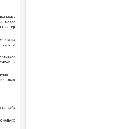
данином»
ии метро
 кластер
ыходом на
я салоны
портивной
охвачены
тимость —
 гостевую
масштаба
ескольких