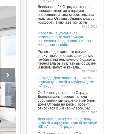
Девелопер ГК Отрада открыл
продажи квартир в корпусе
очередного этапа строительства
квартала Отрада . Здание класса
комфорт+ включает три жилы...
30.06.2026
Марсель Габдульманов:
региональные застройщики
вытесняют федералов в Москве
без ценовых войн
Рынок недвижимости вступил в
эпоху тектонических сдвигов, где
грубая сила рекламного бюджета
перестала быть главным оружием.
В новом выпуске канала...
25.06.2026
«Отрада Девелопмент» начала
передачу ключей в клубном доме
«Отрада на реке»
Со 2 июня девелопер Отрада
Девелопмент передет ключи
собственникам квартир в клубном
доме Отрада на реке . Проект
относится к бизнес-классу, рас...
22.06.2026
Девелопер завершил передачу
ключей в корпусах первой очереди
ЖК «Лесная Отрада»
Со 2 июня девелопер Отрада