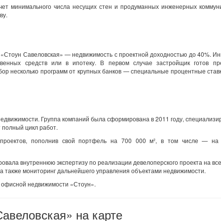
чет минимального числа несущих стен и продуманных инженерных коммуни
ву.
 «Стоун Савеловская» — недвижимость с проектной доходностью до 40%. И
венных средств или в ипотеку. В первом случае застройщик готов пр
ыбор несколько программ от крупных банков — специальные процентные ставк
едвижимости. Группа компаний была сформирована в 2011 году, специализи
т полный цикл работ.
роектов, пополнив свой портфель на 700 000 м², в том числе — на
овала внутреннюю экспертизу по реализации девелоперского проекта на все
, а также мониторинг дальнейшего управления объектами недвижимости.
д офисной недвижимости «Стоун».
авеловская» на карте