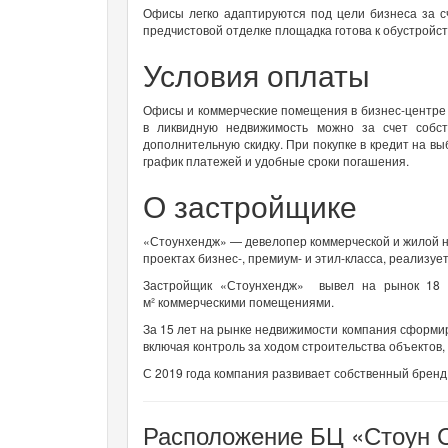
Офисы легко адаптируются под цели бизнеса за с
предчистовой отделке площадка готова к обустройст
Условия оплаты
Офисы и коммерческие помещения в бизнес-центре
в ликвидную недвижимость можно за счет собст
дополнительную скидку. При покупке в кредит на в
график платежей и удобные сроки погашения.
О застройщике
«Стоунхендж» — девелопер коммерческой и жилой н
проектах бизнес-, премиум- и этил-класса, реализуе
Застройщик «Стоунхендж» вывел на рынок 18 п
м² коммерческими помещениями.
За 15 лет на рынке недвижимости компания сформир
включая контроль за ходом строительства объектов
С 2019 года компания развивает собственный брен
Расположение БЦ «Стоун С