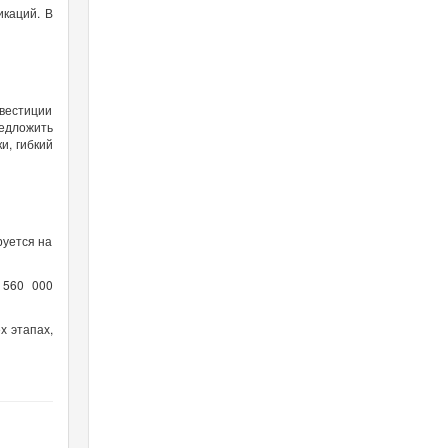
каций. В
нвестиции
едложить
и, гибкий
руется на
 560 000
х этапах,