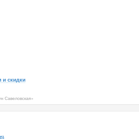
 и скидки
ун Савеловская»
0)