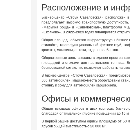
Расположение и инф
Бизнес-центр «Стоун Савеловская» расположен в
предполагает высокую транспортную доступность.
«Марьина роща» и «Савеловская», платформа МЦД
«Сколково». В 2022–2023 годах планируется открыти
Общая площадь объектов инфраструктуры бизнес-ц
стилобат, многофункциональный фитнес-клуб, ка
красоты, магазины, аптеки, отделения банков.
Общественные зоны связаны в единое пространств
площадкой и столами для настольного тенниса. Б
беспроводной сетью, что позволяет работать на све
В бизнес-центре «Стоун Савеловская» предусмотр
500 автомобилей, машино-места оборудованы станц
стоянку и зону для автомобилей каршеринга.
Офисы и коммерческ
Общая площадь офисов в двух корпусах бизнес-
благодаря оптимальной глубине помещений до 10 м и
В первой башне доступны офисы площадью от 50 м²,
ярусов общей вместимостью 20 000 м².