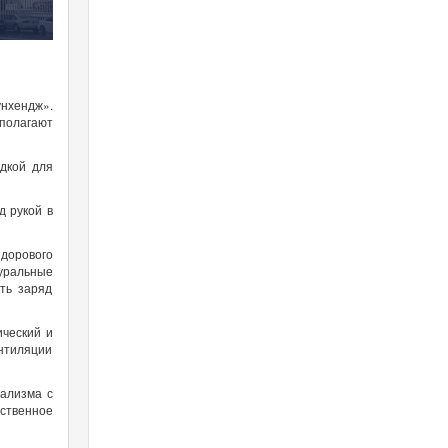
унхендж».
полагают
дкой для
д рукой в
дорового
туральные
ть заряд
ческий и
нтиляции
мализма с
ественное