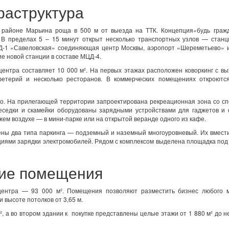
раструктура
 районе Марьина роща в 500 м от выезда на ТТК. Концепция«будь граж
 В пределах 5 – 15 минут открыт несколько транспортных узлов — станц
-1 «Савеловская» соединяющая центр Москвы, аэропорт «Шереметьево» и
е новой станции в составе МЦД-4.
ентра составляет 10 000 м². На первых этажах расположен коворкинг с в
фетерий и несколько ресторанов. В коммерческих помещениях откроютс
о. На прилегающей территории запроектирована рекреационная зона со с
еседки и скамейки оборудованы зарядными устройствами для гаджетов и 
жем воздухе — в мини-парке или на открытой веранде одного из кафе.
ены два типа паркинга — подземный и наземный многоуровневый. Их вмес
иями зарядки электромобилей. Рядом с комплексом выделена площадка под
ие помещения
центра — 93 000 м². Помещения позволяют разместить бизнес любого 
 высоте потолков от 3,65 м.
 а во втором здании к покупке представлены целые этажи от 1 880 м² до н