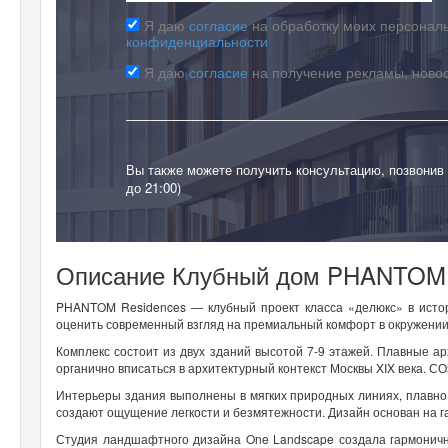
Я даю
согласие
на обработку моих персональ
конфиденциальности
Я даю
согласие
на получение рекламы, ново
Вы также можете получить консультацию, позвонив
до 21:00)
Описание Клубный дом PHANTOM R
PHANTOM Residences — клубный проект класса «делюкс» в исто
оценить современный взгляд на премиальный комфорт в окружении
Комплекс состоит из двух зданий высотой 7-9 этажей. Плавные 
органично вписаться в архитектурный контекст Москвы XIX века. С
Интерьеры здания выполнены в мягких природных линиях, плавно
создают ощущение легкости и безмятежности. Дизайн основан на г
Студия ландшафтного дизайна One Landscape создала гармонично