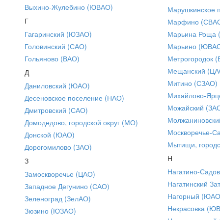
Выхино-Жулебино (ЮВАО)
Марушкинское 
Г
Марфино (СВА
Гагаринский (ЮЗАО)
Марьина Роща 
Головинский (САО)
Марьино (ЮВА
Гольяново (ВАО)
Метрогородок (
Мещанский (ЦА
Д
Митино (СЗАО)
Даниловский (ЮАО)
Михайлово-Ярце
Десеновское поселение (НАО)
Можайский (ЗА
Дмитровский (САО)
Молжаниновски
Домодедово, городской округ (МО)
Москворечье-С
Донской (ЮАО)
Мытищи, городс
Дорогомилово (ЗАО)
Н
З
Нагатино-Садо
Замоскворечье (ЦАО)
Нагатинский За
Западное Дегунино (САО)
Нагорный (ЮАО
Зеленоград (ЗелАО)
Некрасовка (Ю
Зюзино (ЮЗАО)