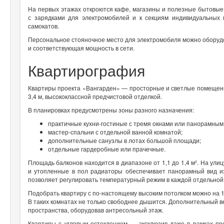
На первых этажах откроются кафе, магазины и полезные бытовые
с зарядками для электромобилей и к секциям индивидуальных 
самокатов.
Персональное стояночное место для электромобиля можно оборудо
и соответствующая мощность в сети.
Квартирография
Квартиры проекта «Вангарден» — просторные и светлые помещени
3,4 м, высококлассной предчистовой отделкой.
В планировках предусмотрены зоны разного назначения:
практичные кухни-гостиные с тремя окнами или панорамным
мастер-спальни с отдельной ванной комнатой;
дополнительные санузлы в лотах большой площади;
отдельные гардеробные или прачечные.
Площадь балконов находится в диапазоне от 1,1 до 1,4 м². На ули
и утопленные в пол радиаторы обеспечивает панорамный вид и
позволяет регулировать температурный режим в каждой отдельной
Подобрать квартиру с по-настоящему высоким потолком можно на 1 
В таких комнатах не только свободнее дышится. Дополнительный 
пространства, оборудовав антресольный этаж.
Квартиры с угловым остеклением — эксклюзив даже в рамках пр