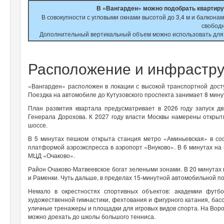
В «Вангарден» можно подобрать квартиру
В совокупности с угловыми окнами высотой до 3,4 м и балкона
свобод
Дополнительный вертикальный объем можно использовать для 
Расположение и инфрастру
«Вангарден» расположен в локации с высокой транспортной дост
Поездка на автомобиле до Кутузовского проспекта занимает 8 мину
План развития квартала предусматривает в 2026 году запуск 
Генерала Дорохова. К 2027 году власти Москвы намерены открыт
шоссе.
В 5 минутах пешком открыта станция метро «Аминьевская» в со
платформой аэроэкспресса в аэропорт «Внуково». В 6 минутах н
МЦД «Очаково».
Район Очаково-Матвеевское богат зелеными зонами. В 20 минутах
и Раменки. Чуть дальше, в пределах 15-минутной автомобильной п
Немало в окрестностях спортивных объектов: академии футбо
художественной гимнастики, фехтования и фигурного катания, басс
уличные тренажеры и площадки для игровых видов спорта. На Воро
можно доехать до школы большого тенниса.