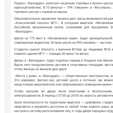
Рядом с «Вангарден» работает несколько торговых и бизнес-центр
офисный комплекс. В 10 минутах — ТРК «Океания» и «Фестиваль». 
торгового центра с парком на крыше.
Образовательное окружение проекта дает массу возможностей для
«Классический пансион МГУ». В соседнем квартале «Матвеевски
бассейном, музыкальным залом, атриумами для праздников. 
«Вангарден».
Школа на 775 мест в «Матвеевском парке» будет муниципальной.
современная медиатека. Вторая школа на 550 учеников — частная
Студенты оценят близость к крупным ВУЗам: до Академии ФСБ в
главного здания МГУ — порядка 30 минут на метро.
Дворы в «Вангарден» будут подобны паркам в Лондоне или Манче
Вдоль него предусмотрены детские и спортивные площадки, места
чтобы жильцы не мешали друг другу.
«Места у дома» в «Вангарден» — общественные пространства, к
Это коворкинг, фитнес-зал, детский центр и гостиная, где можн
предстоящих мероприятиях или забронировать помещение можно 
Чтобы прогулки во дворе были приятными и безопасными,
электросамокатов. В период с 07:00 до 24:00 их скорость автоматиче
Залог безопасности на территории квартала — домофоны с виде
смартфона и управлять доступом из любой точки земного шара, г
настроить систему распознавания лиц, и тогда двери парадных бу