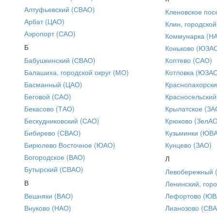
Алтуфьевский (СВАО)
Кленовское пос
Арбат (ЦАО)
Клин, городской
Аэропорт (САО)
Коммунарка (Н
Б
Коньково (ЮЗА
Бабушкинский (СВАО)
Коптево (САО)
Балашиха, городской округ (МО)
Котловка (ЮЗА
Басманный (ЦАО)
Краснопахорски
Беговой (САО)
Красносельский
Бекасово (ТАО)
Крылатское (ЗА
Бескудниковский (САО)
Крюково (ЗелАО
Бибирево (СВАО)
Кузьминки (ЮВ
Бирюлево Восточное (ЮАО)
Кунцево (ЗАО)
Богородское (ВАО)
Л
Бутырский (СВАО)
Левобережный 
В
Ленинский, горо
Вешняки (ВАО)
Лефортово (ЮВ
Внуково (НАО)
Лианозово (СВ