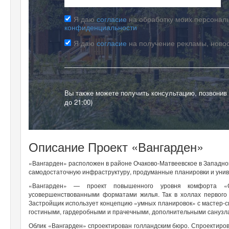
Я даю
согласие
на обработку моих персональ
конфиденциальности
Я даю
согласие
на получение рекламы, ново
Вы также можете получить консультацию, позвонив
до 21:00)
Описание Проект «Вангарден»
«Вангарден» расположен в районе Очаково-Матвеевское в Западно
самодостаточную инфраструктуру, продуманные планировки и уни
«Вангарден» — проект повышенного уровня комфорта «С
усовершенствованными форматами жилья. Так в холлах первого
Застройщик использует концепцию «умных планировок» с мастер-
гостиными, гардеробными и прачечными, дополнительными санузл
Облик «Вангарден» спроектирован голландским бюро. Спроектиро