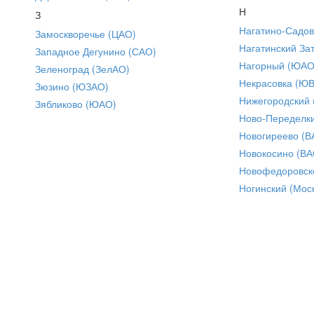
Н
З
Нагатино-Садо
Замоскворечье (ЦАО)
Нагатинский За
Западное Дегунино (САО)
Нагорный (ЮАО
Зеленоград (ЗелАО)
Некрасовка (Ю
Зюзино (ЮЗАО)
Нижегородский
Зябликово (ЮАО)
Ново-Переделки
Новогиреево (В
Новокосино (ВА
Новофедоровск
Ногинский (Моск