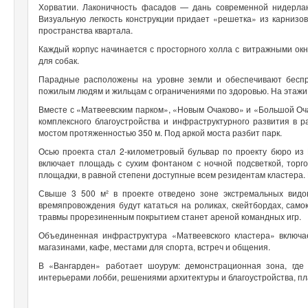
Хорватии. Лаконичность фасадов — дань современной нидерланд
Визуальную легкость конструкции придает «решетка» из карниз
пространства квартала.
Каждый корпус начинается с просторного холла с витражными окн
для собак.
Парадные расположены на уровне земли и обеспечивают беспр
пожилым людям и жильцам с ограничениями по здоровью. На этажи
Вместе с «Матвеевским парком», «Новым Очаково» и «Большой Оч
комплексного благоустройства и инфраструктурного развития в
мостом протяженностью 350 м. Под аркой моста разбит парк.
Осью проекта стал 2-километровый бульвар по проекту бюро из
включает площадь с сухим фонтаном с ночной подсветкой, тор
площадки, в равной степени доступные всем резидентам кластера. 
Свыше 3 500 м² в проекте отведено зоне экстремальных видо
времяпровождения будут кататься на роликах, скейтбордах, сам
травмы прорезиненным покрытием станет ареной командных игр.
Объединенная инфраструктура «Матвеевского кластера» включ
магазинами, кафе, местами для спорта, встреч и общения.
В «Вангарден» работает шоурум: демонстрационная зона, где
интерьерами лобби, решениями архитектуры и благоустройства, пл