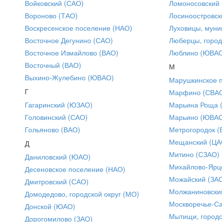
Войковский (САО)
Ломоносовский
Вороново (ТАО)
Лосиноостровск
Воскресенское поселение (НАО)
Луховицы, муни
Восточное Дегунино (САО)
Люберцы, город
Восточное Измайлово (ВАО)
Люблино (ЮВА
Восточный (ВАО)
М
Выхино-Жулебино (ЮВАО)
Марушкинское 
Г
Марфино (СВА
Гагаринский (ЮЗАО)
Марьина Роща 
Головинский (САО)
Марьино (ЮВА
Гольяново (ВАО)
Метрогородок (
Мещанский (ЦА
Д
Митино (СЗАО)
Даниловский (ЮАО)
Михайлово-Ярце
Десеновское поселение (НАО)
Можайский (ЗА
Дмитровский (САО)
Молжаниновски
Домодедово, городской округ (МО)
Москворечье-С
Донской (ЮАО)
Мытищи, городс
Дорогомилово (ЗАО)