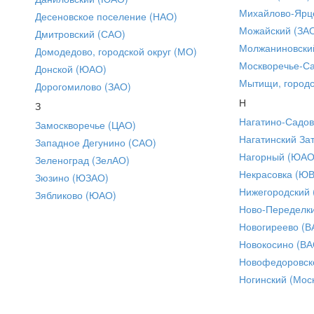
Михайлово-Ярце
Десеновское поселение (НАО)
Можайский (ЗА
Дмитровский (САО)
Молжаниновски
Домодедово, городской округ (МО)
Москворечье-С
Донской (ЮАО)
Мытищи, городс
Дорогомилово (ЗАО)
Н
З
Нагатино-Садо
Замоскворечье (ЦАО)
Нагатинский За
Западное Дегунино (САО)
Нагорный (ЮАО
Зеленоград (ЗелАО)
Некрасовка (Ю
Зюзино (ЮЗАО)
Нижегородский
Зябликово (ЮАО)
Ново-Переделки
Новогиреево (В
Новокосино (ВА
Новофедоровск
Ногинский (Моск