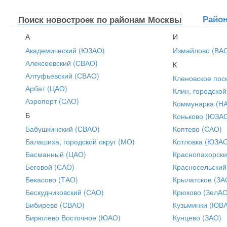
Райо
Поиск новостроек по районам Москвы
А
И
Академический (ЮЗАО)
Измайлово (ВА
Алексеевский (СВАО)
К
Алтуфьевский (СВАО)
Кленовское пос
Арбат (ЦАО)
Клин, городской
Аэропорт (САО)
Коммунарка (Н
Б
Коньково (ЮЗА
Бабушкинский (СВАО)
Коптево (САО)
Балашиха, городской округ (МО)
Котловка (ЮЗА
Басманный (ЦАО)
Краснопахорски
Беговой (САО)
Красносельский
Бекасово (ТАО)
Крылатское (ЗА
Бескудниковский (САО)
Крюково (ЗелАО
Бибирево (СВАО)
Кузьминки (ЮВ
Бирюлево Восточное (ЮАО)
Кунцево (ЗАО)