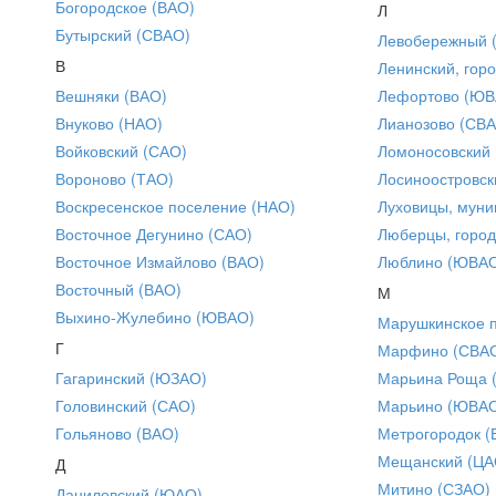
Богородское (ВАО)
Л
Бутырский (СВАО)
Левобережный 
В
Ленинский, горо
Вешняки (ВАО)
Лефортово (ЮВ
Внуково (НАО)
Лианозово (СВ
Войковский (САО)
Ломоносовский
Вороново (ТАО)
Лосиноостровск
Воскресенское поселение (НАО)
Луховицы, муни
Восточное Дегунино (САО)
Люберцы, город
Восточное Измайлово (ВАО)
Люблино (ЮВА
Восточный (ВАО)
М
Выхино-Жулебино (ЮВАО)
Марушкинское 
Г
Марфино (СВА
Гагаринский (ЮЗАО)
Марьина Роща 
Головинский (САО)
Марьино (ЮВА
Гольяново (ВАО)
Метрогородок (
Мещанский (ЦА
Д
Митино (СЗАО)
Даниловский (ЮАО)