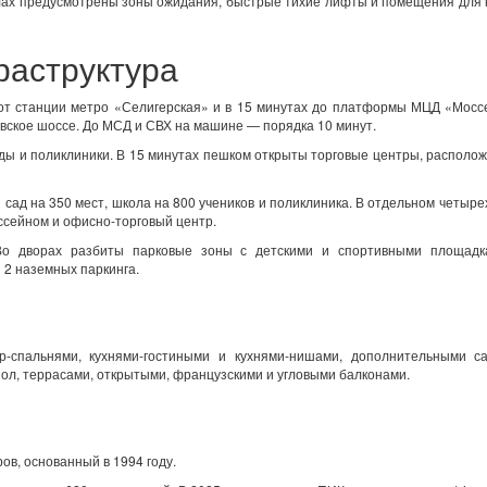
лах предусмотрены зоны ожидания, быстрые тихие лифты и помещения для 
раструктура
от станции метро «Селигерская» и в 15 минутах до платформы МЦД «Мосс
вское шоссе. До МСД и СВХ на машине — порядка 10 минут.
ды и поликлиники. В 15 минутах пешком открыты торговые центры, располо
 сад на 350 мест, школа на 800 учеников и поликлиника. В отдельном четыр
ссейном и офисно-торговый центр.
Во дворах разбиты парковые зоны с детскими и спортивными площадк
2 наземных паркинга.
-спальнями, кухнями-гостиными и кухнями-нишами, дополнительными са
ол, террасами, открытыми, французскими и угловыми балконами.
в, основанный в 1994 году.