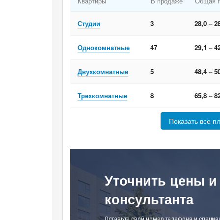
Квартиры
В продаже
Общая 
Студии
3
28,0
–
2
Однокомнатные
47
29,1
–
4
Двухкомнатные
5
48,4
–
5
Трехкомнатные
8
65,8
–
8
Показать все п
Уточнить цены и
консультанта
Оставьте свой номер телефона и специа