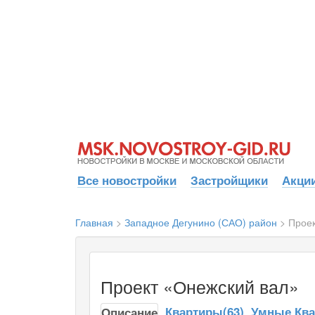
Все новостройки
Застройщики
Акции
Главная
>
Западное Дегунино (САО) район
>
Проек
Проект «Онежский вал»
Квартиры(63)
Умные Ква
Описание