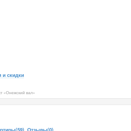
 и скидки
т «Онежский вал»
ртиры(59)
Отзывы(0)