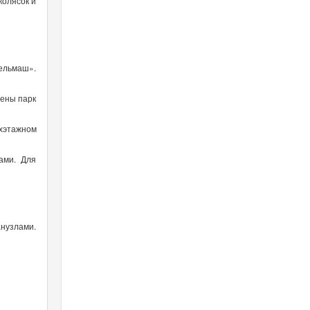
колясок и
ельмаш».
жены парк
ехэтажном
ами. Для
нузлами.