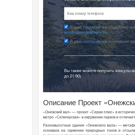
Я даю
согласие
на обработку мо
конфиденциальности
Я даю
согласие
на получение р
Вы также можете получить консульта
до 21:00)
Описание Проект «Онежск
«Онежский вал» — проект «Серии плюс» в историчес
метро «Селигерская» в окружении парков и отличае
Разновысотные здания «Онежского вала» — метафо
основана на гармонии природных тонов и отсылае