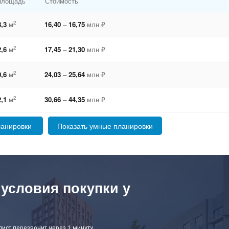
площадь
Стоимость
2
8,3
м
16,40
–
16,75
млн ₽
2
2,6
м
17,45
–
21,30
млн ₽
2
0,6
м
24,03
–
25,64
млн ₽
2
2,1
м
30,66
–
44,35
млн ₽
ланировки
Показать умные планировки
 условия покупки у
лист перезвонит через 1 минуту