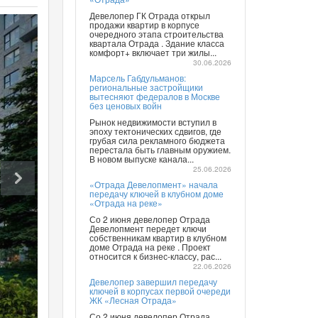
Девелопер ГК Отрада открыл
продажи квартир в корпусе
очередного этапа строительства
квартала Отрада . Здание класса
комфорт+ включает три жилы...
30.06.2026
Марсель Габдульманов:
региональные застройщики
вытесняют федералов в Москве
без ценовых войн
Рынок недвижимости вступил в
эпоху тектонических сдвигов, где
грубая сила рекламного бюджета
перестала быть главным оружием.
В новом выпуске канала...
25.06.2026
«Отрада Девелопмент» начала
передачу ключей в клубном доме
«Отрада на реке»
Со 2 июня девелопер Отрада
Девелопмент передет ключи
собственникам квартир в клубном
доме Отрада на реке . Проект
относится к бизнес-классу, рас...
22.06.2026
Девелопер завершил передачу
ключей в корпусах первой очереди
ЖК «Лесная Отрада»
Со 2 июня девелопер Отрада