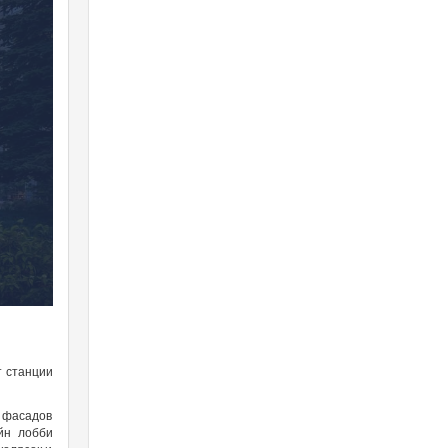
т станции
а фасадов
йн лобби