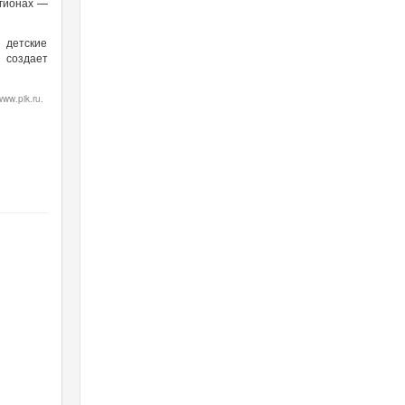
егионах —
 детские
 создает
w.pik.ru.