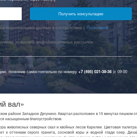
их персональных данных в соответствии с
Политикой
екламы, новостей, информационных рассылок
цию, позвонив самостоятельно по номеру
+7 (495) 021-38-36
(с 09:00
ий вал»
ком районе Западное Дегунино. Квартал расположен в 10 минутах пешком о
тся насыщенным благоустройством.
ра живописных северных скал и хвойных лесов Карелии. Цветовая палитр
т к оттенкам серого гранита, сосновой коры и водной глади озер. Диза