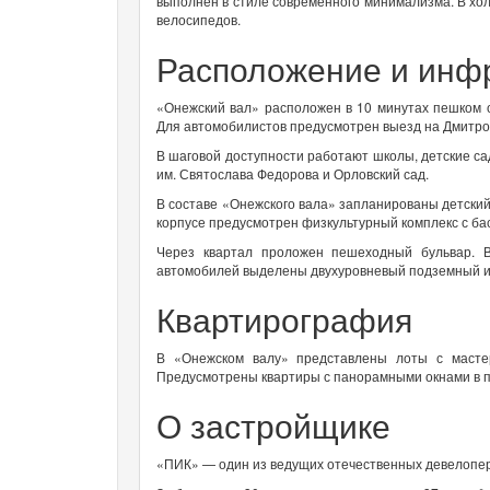
выполнен в стиле современного минимализма. В хо
велосипедов.
Расположение и инф
«Онежский вал» расположен в 10 минутах пешком 
Для автомобилистов предусмотрен выезд на Дмитро
В шаговой доступности работают школы, детские са
им. Святослава Федорова и Орловский сад.
В составе «Онежского вала» запланированы детский
корпусе предусмотрен физкультурный комплекс с ба
Через квартал проложен пешеходный бульвар. 
автомобилей выделены двухуровневый подземный и 
Квартирография
В «Онежском валу» представлены лоты с мастер
Предусмотрены квартиры с панорамными окнами в п
О застройщике
«ПИК» — один из ведущих отечественных девелоперо