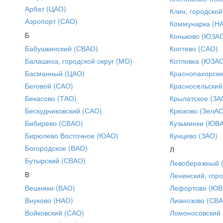
Арбат (ЦАО)
Клин, городской
Аэропорт (САО)
Коммунарка (Н
Б
Коньково (ЮЗА
Бабушкинский (СВАО)
Коптево (САО)
Балашиха, городской округ (МО)
Котловка (ЮЗА
Басманный (ЦАО)
Краснопахорски
Беговой (САО)
Красносельский
Бекасово (ТАО)
Крылатское (ЗА
Бескудниковский (САО)
Крюково (ЗелАО
Бибирево (СВАО)
Кузьминки (ЮВ
Бирюлево Восточное (ЮАО)
Кунцево (ЗАО)
Богородское (ВАО)
Л
Бутырский (СВАО)
Левобережный 
В
Ленинский, горо
Вешняки (ВАО)
Лефортово (ЮВ
Внуково (НАО)
Лианозово (СВ
Войковский (САО)
Ломоносовский