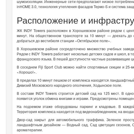
шумоизоляции. Инженерные сети предполагают низкое потребление
inHOME 3.0, технология утепления фасадов Термо-S и система з
Расположение и инфрастр
ЖК INDY Towers расположен в Хорошевском районе рядом с цен
минут. На общественном транспорте за 10 минут — доехать до
добраться до вестибюля станции «Октябрьское поле».
В Хорошевском районе сосредоточено множество учебных заведен
Рядом с INDY Towers работают несколько детских садов и школ, в 
французского языка. В пешей доступности частные развивающие ц
В соседнем Fiji Sport Club можно найти спортивные секции и 25
«Хорошо!».
В пределах 10 минут пешком от комплекса находятся ландшафтный 
Дивизий Московского народного ополчения, Ходынское поле.
В составе INDY Towers строится детский сад на 125 мест. В одно
появится уголок обмена книгами и играми. Предусмотрены помещен
На подземом этаже оборудованы паркинг и кладовые. В каждо
Территория комплекса находится под видеонаблюдением, на входа
Двор-сад закрыт для автомобильного траффика. Зеленое прост
ландшафтным дизайном — Водный сад, Сад цветущих сезонов, С
ароматерапии.