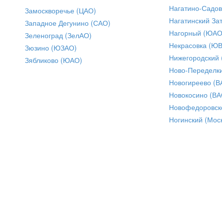
Нагатино-Садо
Замоскворечье (ЦАО)
Нагатинский За
Западное Дегунино (САО)
Нагорный (ЮАО
Зеленоград (ЗелАО)
Некрасовка (Ю
Зюзино (ЮЗАО)
Нижегородский
Зябликово (ЮАО)
Ново-Переделки
Новогиреево (В
Новокосино (ВА
Новофедоровск
Ногинский (Моск