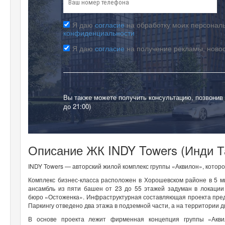
Я даю
согласие
на обработку моих персональ
конфиденциальности
Я даю
согласие
на получение рекламы, ново
Вы также можете получить консультацию, позвонив
до 21:00)
Описание ЖК INDY Towers (Инди Т
INDY Towers — авторский жилой комплекс группы «Аквилон», котор
Комплекс бизнес-класса расположен в Хорошевском районе в 5 
ансамбль из пяти башен от 23 до 55 этажей задуман в локации
бюро «Остоженка». Инфраструктурная составляющая проекта предп
Паркингу отведено два этажа в подземной части, а на территории 
В основе проекта лежит фирменная концепция группы «Акви