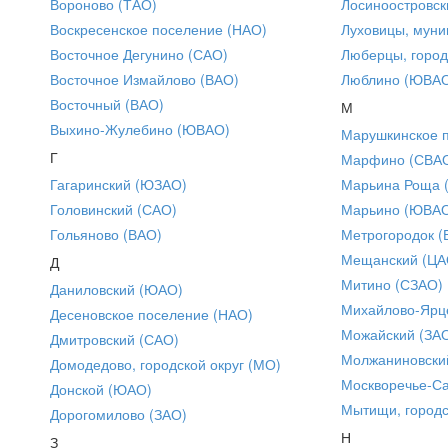
Вороново (ТАО)
Лосиноостровск
Воскресенское поселение (НАО)
Луховицы, муни
Восточное Дегунино (САО)
Люберцы, город
Восточное Измайлово (ВАО)
Люблино (ЮВА
Восточный (ВАО)
М
Выхино-Жулебино (ЮВАО)
Марушкинское 
Г
Марфино (СВА
Гагаринский (ЮЗАО)
Марьина Роща 
Головинский (САО)
Марьино (ЮВА
Гольяново (ВАО)
Метрогородок (
Мещанский (ЦА
Д
Митино (СЗАО)
Даниловский (ЮАО)
Михайлово-Ярце
Десеновское поселение (НАО)
Можайский (ЗА
Дмитровский (САО)
Молжаниновски
Домодедово, городской округ (МО)
Москворечье-С
Донской (ЮАО)
Мытищи, городс
Дорогомилово (ЗАО)
Н
З