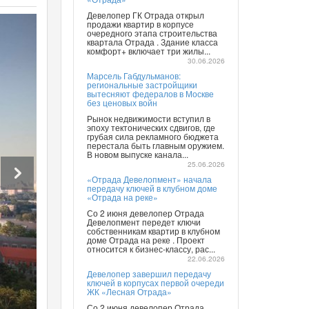
Девелопер ГК Отрада открыл
продажи квартир в корпусе
очередного этапа строительства
квартала Отрада . Здание класса
комфорт+ включает три жилы...
30.06.2026
Марсель Габдульманов:
региональные застройщики
вытесняют федералов в Москве
без ценовых войн
Рынок недвижимости вступил в
эпоху тектонических сдвигов, где
грубая сила рекламного бюджета
перестала быть главным оружием.
В новом выпуске канала...
25.06.2026
«Отрада Девелопмент» начала
передачу ключей в клубном доме
«Отрада на реке»
Со 2 июня девелопер Отрада
Девелопмент передет ключи
собственникам квартир в клубном
доме Отрада на реке . Проект
относится к бизнес-классу, рас...
22.06.2026
Девелопер завершил передачу
ключей в корпусах первой очереди
ЖК «Лесная Отрада»
Со 2 июня девелопер Отрада