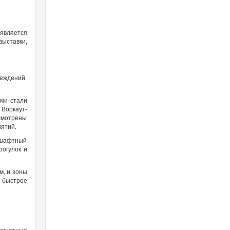
является
выставки,
реждений.
ами стали
 Воркаут-
усмотрены
иятий.
ндшафтный
рогулок и
м, и зоны
 быстрое
комнатные