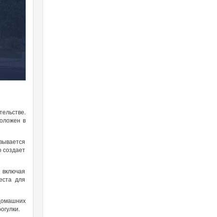
тельстве.
положен в
овывается
о создает
 включая
еста для
 домашних
огулки.