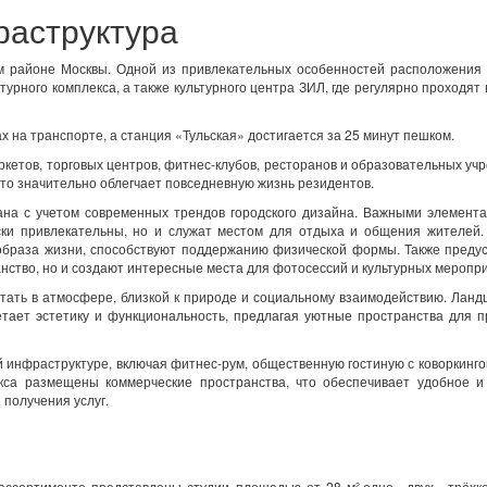
раструктура
м районе Москвы. Одной из привлекательных особенностей расположения 
турного комплекса, а также культурного центра ЗИЛ, где регулярно проходят 
 на транспорте, а станция «Тульская» достигается за 25 минут пешком.
етов, торговых центров, фитнес-клубов, ресторанов и образовательных уч
что значительно облегчает повседневную жизнь резидентов.
ана с учетом современных трендов городского дизайна. Важными элемент
ски привлекательны, но и служат местом для отдыха и общения жителей.
 образа жизни, способствуют поддержанию физической формы. Также пред
анство, но и создают интересные места для фотосессий и культурных меропр
отать в атмосфере, близкой к природе и социальному взаимодействию. Ла
етает эстетику и функциональность, предлагая уютные пространства для п
 инфраструктуре, включая фитнес-рум, общественную гостиную с коворкинго
кса размещены коммерческие пространства, что обеспечивает удобное и
 получения услуг.
ассортименте представлены студии площадью от 28 м²,одно-, двух-, трёх