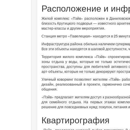
Расположение и инф
Жилой комплекс «Пэйв» расположен в Даниловско
близость Крутицкого подворья — известного архитек
мастер-классы и другие мероприятия.
Станция метро «Павелецкая» находится в 25 минутах
Инфраструктура района обильна наличием супермарк
Все эти объекты находятся в шаговой доступности, 
Территория жилого комплекса «Пэйв» спроектиров
зоны отдыха у воды, которые не только эстетиче
пространства, доступны для любителей активного
арт-объекты, которые не только декорируют простр
Уличный коворкинг позволяет жителям «Пэйв» раб
дизайн, реализованный в проекте, гармонично соч
общения.
«Пэйв» предлагает жителям доступ к разнообразной
для семейного отдыха. На первых этажах компле
решение для повседневных нужд: покупок, питания и
Квартирография
«Пэйв» предлагает широкий выбор планировок. В 