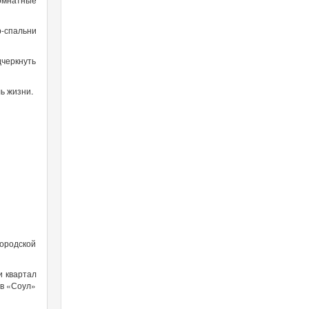
р-спальни
дчеркнуть
ь жизни.
городской
и квартал
ов «Соул»