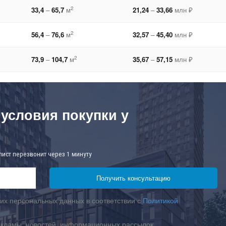
2
33,4
–
65,7
м
21,24
–
33,66
млн ₽
2
56,4
–
76,6
м
32,57
–
45,40
млн ₽
2
73,9
–
104,7
м
35,67
–
57,15
млн ₽
 условия покупки у
лист перезвонит через 1 минуту
их персональных данных в соответствии с
Политикой
екламы, новостей, информационных рассылок