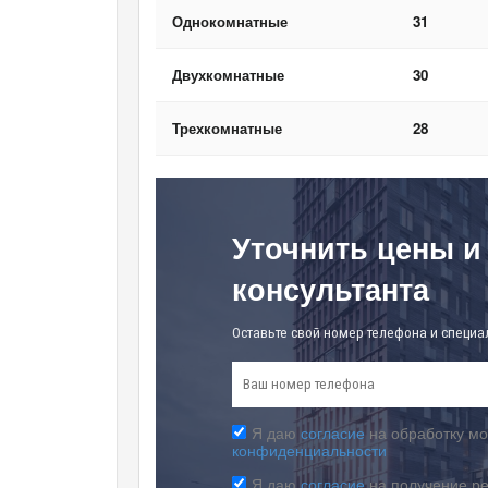
Однокомнатные
31
Двухкомнатные
30
Трехкомнатные
28
Уточнить цены и
консультанта
Оставьте свой номер телефона и специа
Я даю
согласие
на обработку мо
конфиденциальности
Я даю
согласие
на получение р