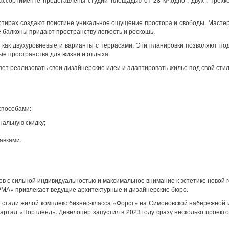
артирах создают поистине уникальное ощущение простора и свободы. Масте
 балконы придают пространству легкость и роскошь.
 как двухуровневые и варианты с террасами. Эти планировки позволяют по
ые пространства для жизни и отдыха.
яет реализовать свои дизайнерские идеи и адаптировать жилье под свой стил
способами:
нальную скидку;
авками.
 с сильной индивидуальностью и максимальное внимание к эстетике новой 
РМА» привлекает ведущие архитектурные и дизайнерские бюро.
 стали жилой комплекс бизнес-класса «Форст» на Симоновской набережной 
вартал «Портленд». Девелопер запустил в 2023 году сразу несколько проект