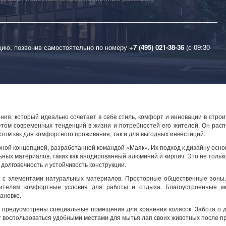
цию, позвонив самостоятельно по номеру
+7 (495) 021-38-36
(с 09:30
ния, который идеально сочетает в себе стиль, комфорт и инновации в строи
ётом современных тенденций в жизни и потребностей его жителей. Он рас
том как для комфортного проживания, так и для выгодных инвестиций.
ной концепцией, разработанной командой «Маяк». Их подход к дизайну осн
ьных материалов, таких как анодированный алюминий и кирпич. Это не тольк
долговечность и устойчивость конструкции.
 с элементами натуральных материалов. Просторные общественные зоны,
 жителям комфортные условия для работы и отдыха. Благоустроенные м
ановке.
те предусмотрены специальные помещения для хранения колясок. Забота о
т воспользоваться удобными местами для мытья лап своих животных после пр