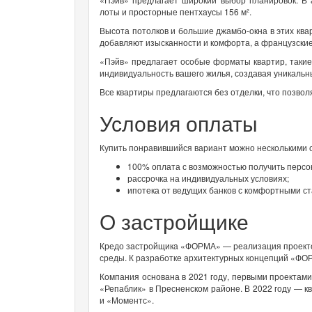
лоты и просторные пентхаусы 156 м².
Высота потолков и большие джамбо-окна в этих кв
добавляют изысканности и комфорта, а французские
«Пэйв» предлагает особые форматы квартир, такие
индивидуальность вашего жилья, создавая уникальн
Все квартиры предлагаются без отделки, что позвол
Условия оплаты
Купить понравившийся вариант можно несколькими 
100% оплата с возможностью получить персо
рассрочка на индивидуальных условиях;
ипотека от ведущих банков с комфортными ст
О застройщике
Кредо застройщика «ФОРМА» — реализация проектов
среды. К разработке архитектурных концепций «ФО
Компания основана в 2021 году, первыми проектами
«Репаблик» в Пресненском районе. В 2022 году — к
и «Моментс».