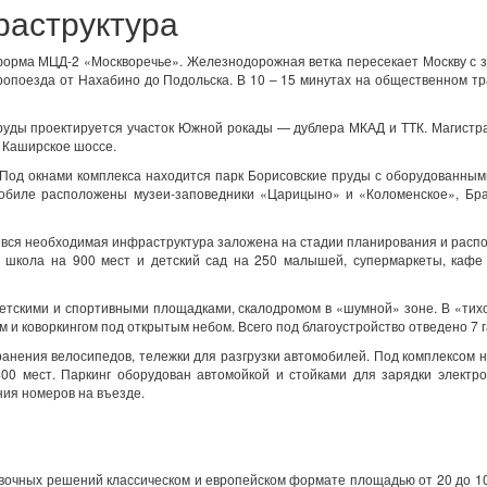
раструктура
форма МЦД-2 «Москворечье». Железнодорожная ветка пересекает Москву с 
тропоезда от Нахабино до Подольска. В 10 – 15 минутах на общественном т
руды проектируется участок Южной рокады — дублера МКАД и ТТК. Магистр
а Каширское шоссе.
. Под окнами комплекса находится парк Борисовские пруды с оборудованны
мобиле расположены музеи-заповедники «Царицыно» и «Коломенское», Бра
 вся необходимая инфраструктура заложена на стадии планирования и расп
и школа на 900 мест и детский сад на 250 малышей, супермаркеты, кафе
етскими и спортивными площадками, скалодромом в «шумной» зоне. В «тих
и коворкингом под открытым небом. Всего под благоустройство отведено 7 г
анения велосипедов, тележки для разгрузки автомобилей. Под комплексом 
00 мест. Паркинг оборудован автомойкой и стойками для зарядки электр
ия номеров на въезде.
вочных решений классическом и европейском формате площадью от 20 до 10