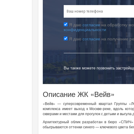
Я даю
согласие
на обработку мо
конфиденциальности
Я даю
согласие
на получение р
Вы также можете позвонить застройщ
Описание ЖК «Вейв»
«Вейв» — суперсовременный квартал Группы «ЛС
комплекса имеет выход к Москве-реке, вдоль кот
скверами и местами для прогулок с детьми и выгула
Архитектурный облик разработан в бюро «СПИЧ» 
обыгрываются оттенки синего — ключевого цвета бег