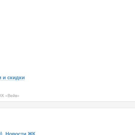
 и скидки
ЖК «Вейв»
)
Новости ЖК