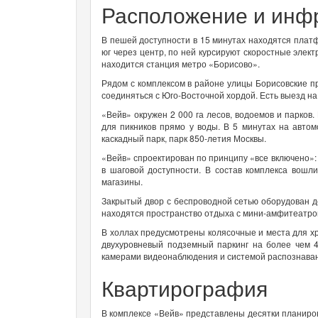
Расположение и инф
В пешей доступности в 15 минутах находятся плат
юг через центр, по ней курсируют скоростные элек
находится станция метро «Борисово».
Рядом с комплексом в районе улицы Борисовские п
соединяться с Юго-Восточной хордой. Есть выезд н
«Вейв» окружен 2 000 га лесов, водоемов и парков
для пикников прямо у воды. В 5 минутах на авто
каскадный парк, парк 850-летия Москвы.
«Вейв» спроектирован по принципу «все включено»:
в шаговой доступности. В состав комплекса вошл
магазины.
Закрытый двор с беспроводной сетью оборудован д
находятся пространство отдыха с мини-амфитеатром 
В холлах предусмотрены колясочные и места для хр
двухуровневый подземный паркинг на более чем 4
камерами видеонаблюдения и системой распознаван
Квартирография
В комплексе «Вейв» представлены десятки планиро