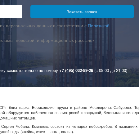
их персональных данных в соответствии с
Политикой
екламы, новостей, информационных рассылок
ику самостоятельно по номеру
+7 (495) 032-89-26
(с 09:00 до 21:00)
Р» близ парка Борисовские пруды в районе Москворечье-Сабурово. Те
орой оборудуется набережная со смотровой площадкой, беговыми и велод
 домашних питомцев.
Сергея Чобана. Комплекс состоит из четырех небоскребов. В названиях 
ущей воды («вейв», wave — англ., волна).