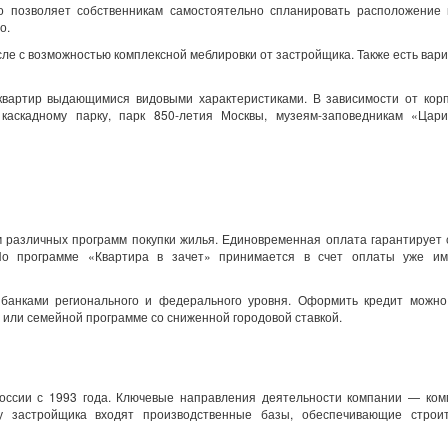
то позволяет собственникам самостоятельно спланировать расположение 
но.
сле с возможностью комплексной меблировки от застройщика. Также есть вар
квартир выдающимися видовыми характеристиками. В зависимости от корп
 каскадному парку, парк 850-летия Москвы, музеям-заповедникам «Цар
 различных программ покупки жилья. Единовременная оплата гарантирует 
По программе «Квартира в зачет» принимается в счет оплаты уже и
банками регионального и федерального уровня. Оформить кредит можно
 или семейной программе со сниженной городовой ставкой.
оссии с 1993 года. Ключевые направления деятельности компании — ком
ру застройщика входят производственные базы, обеспечивающие строи