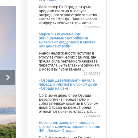
Девелопер ГК Отрада открыл
продажи квартир в корпусе
очередного этапа строительства
квартала Отрада . Здание класса
комфорт+ включает три жилы...
30.06.2026
Марсель Габдульманов:
региональные застройщики
вытесняют федералов в Москве
без ценовых войн
Рынок недвижимости вступил в
эпоху тектонических сдвигов, где
грубая сила рекламного бюджета
перестала быть главным оружием.
В новом выпуске канала...
25.06.2026
«Отрада Девелопмент» начала
передачу ключей в клубном доме
«Отрада на реке»
Со 2 июня девелопер Отрада
Девелопмент передет ключи
собственникам квартир в клубном
доме Отрада на реке . Проект
относится к бизнес-классу, рас...
22.06.2026
Девелопер завершил передачу
ключей в корпусах первой очереди
ЖК «Лесная Отрада»
Со 2 июня девелопер Отрада