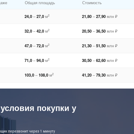
даже
Общая площадь
Стоимость
2
24,0
–
27,0
м
21,80
–
27,90
млн ₽
2
32,0
–
42,0
м
20,50
–
36,50
млн ₽
2
47,0
–
72,0
м
21,30
–
51,50
млн ₽
2
71,0
–
94,0
м
30,50
–
62,60
млн ₽
2
103,0
–
108,0
м
41,20
–
79,30
млн ₽
 условия покупки у
йщик перезвонит через 1 минуту