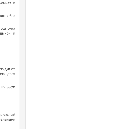
комнат и
ианты без
уса окна
ицыно» и
скидки от
меющаяся
 по двум
плексный
тельными