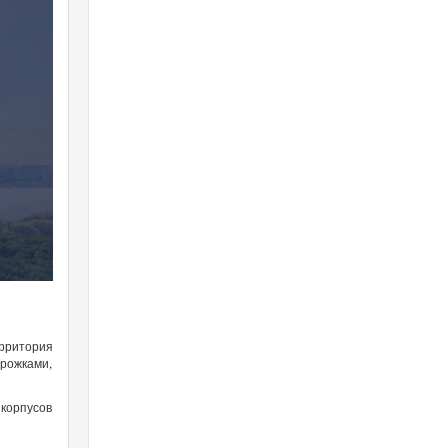
рритория
орожками,
корпусов