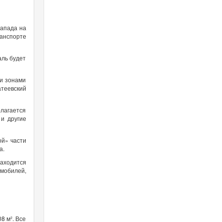
запада на
ранспорте
аль будет
ми зонами
теевский
олагается
 и другие
ой» части
а.
находится
омобилей,
8 м². Все