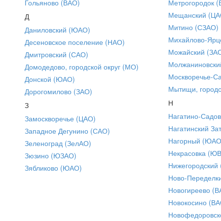
Гольяново (ВАО)
Метрогородок (
Мещанский (ЦА
Д
Митино (СЗАО)
Даниловский (ЮАО)
Михайлово-Ярце
Десеновское поселение (НАО)
Можайский (ЗА
Дмитровский (САО)
Молжаниновски
Домодедово, городской округ (МО)
Москворечье-С
Донской (ЮАО)
Мытищи, городс
Дорогомилово (ЗАО)
Н
З
Нагатино-Садо
Замоскворечье (ЦАО)
Нагатинский За
Западное Дегунино (САО)
Нагорный (ЮАО
Зеленоград (ЗелАО)
Некрасовка (Ю
Зюзино (ЮЗАО)
Нижегородский
Зябликово (ЮАО)
Ново-Переделки
Новогиреево (В
Новокосино (ВА
Новофедоровск