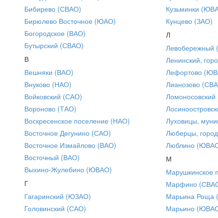
Бибирево (СВАО)
Кузьминки (ЮВ
Бирюлево Восточное (ЮАО)
Кунцево (ЗАО)
Богородское (ВАО)
Л
Бутырский (СВАО)
Левобережный 
В
Ленинский, горо
Вешняки (ВАО)
Лефортово (ЮВ
Внуково (НАО)
Лианозово (СВ
Войковский (САО)
Ломоносовский
Вороново (ТАО)
Лосиноостровск
Воскресенское поселение (НАО)
Луховицы, муни
Восточное Дегунино (САО)
Люберцы, город
Восточное Измайлово (ВАО)
Люблино (ЮВА
Восточный (ВАО)
М
Выхино-Жулебино (ЮВАО)
Марушкинское 
Г
Марфино (СВА
Гагаринский (ЮЗАО)
Марьина Роща 
Головинский (САО)
Марьино (ЮВА