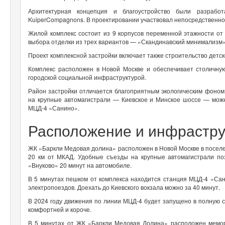
Архитектурная концепция и благоустройство были разработ
KuiperCompagnons. В проектировании участвовал непосредственно 
Жилой комплекс состоит из 9 корпусов переменной этажности от 
выбора отделки из трех вариантов — «Скандинавский минимализм
Проект комплексной застройки включает также строительство детск
Комплекс расположен в Новой Москве и обеспечивает столичну
городской социальной инфраструктурой.
Район застройки отличается благоприятным экологическим фоном
на крупные автомагистрали — Киевское и Минское шоссе — можн
МЦД-4 «Санино».
Расположение и инфрастру
ЖК «Баркли Медовая долина» расположен в Новой Москве в поселе
20 км от МКАД. Удобные съезды на крупные автомагистрали поз
«Внуково» 20 минут на автомобиле.
В 5 минутах пешком от комплекса находится станция МЦД-4 «Са
электропоездов. Доехать до Киевского вокзала можно за 40 минут.
В 2024 году движения по линии МЦД-4 будет запущено в полную с
комфортней и короче.
В 5 минутах от ЖК «Баркли Медовая Долина» расположен мемор