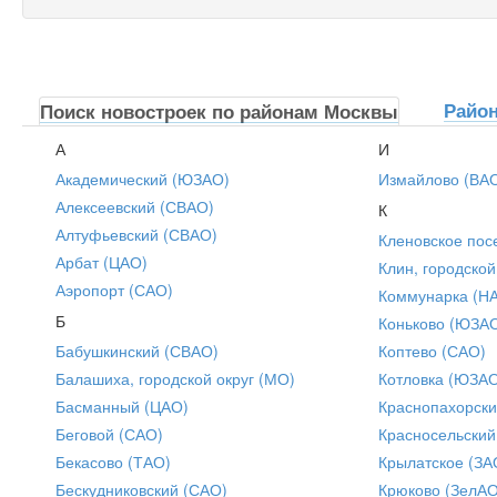
Райо
Поиск новостроек по районам Москвы
А
И
Академический (ЮЗАО)
Измайлово (ВА
Алексеевский (СВАО)
К
Алтуфьевский (СВАО)
Кленовское пос
Арбат (ЦАО)
Клин, городской
Аэропорт (САО)
Коммунарка (Н
Б
Коньково (ЮЗА
Бабушкинский (СВАО)
Коптево (САО)
Балашиха, городской округ (МО)
Котловка (ЮЗА
Басманный (ЦАО)
Краснопахорски
Беговой (САО)
Красносельский
Бекасово (ТАО)
Крылатское (ЗА
Бескудниковский (САО)
Крюково (ЗелАО