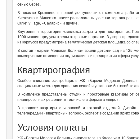
сенью берез.
В поселке Крекшино в пешей доступности от комплекса работаю
Киевского и Минского шоссе расположены десятки торгово-развл
Outlet Village, «Саларис» и другие.
Внутренняя территория комплекса закрыта для посторонних. П
1000 машин предусмотрены открытые паркинги. В дворы предназнач
из корпусов предусмотрена тематическая детская площадка со сп
В состав «Баркли Медовая Долина» вошли детский сад на 125 мес
коммерческие помещения под магазины и предприятия сферы услу
Квартирография
Особое внимание застройщик в ЖК «Баркли Медовая Долина» 
специальные места для хранения вещей и установки бытовой техн
В комплексе представлены студии и просторные квартиры от о
планировочных решений, в том числе и формата «евро».
В продаже квартиры с черновой и готовой отделкой. Дизайн
телепередачи «Квартирный вопрос», эксперт в создании ярких со
Условия оплаты
ЖК «Баркли Медовая Долина» аккредитован в более чем 10 банках