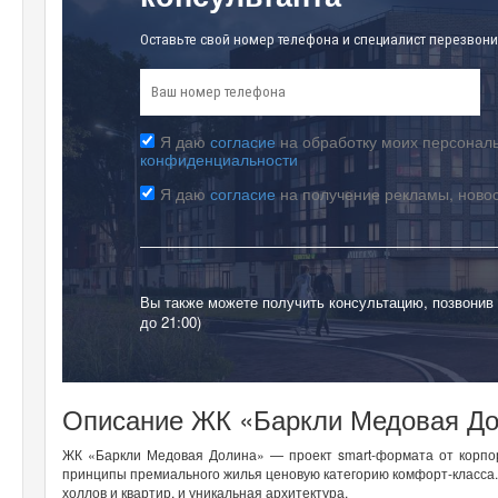
Оставьте свой номер телефона и специалист перезвони
Я даю
согласие
на обработку моих персональ
конфиденциальности
Я даю
согласие
на получение рекламы, ново
Вы также можете получить консультацию, позвонив
до 21:00)
Описание ЖК «Баркли Медовая Д
ЖК «Баркли Медовая Долина» — проект
s
mart-формата от корп
принципы премиального жилья ценовую категорию комфорт-класса.
холлов и квартир, и уникальная архитектура.