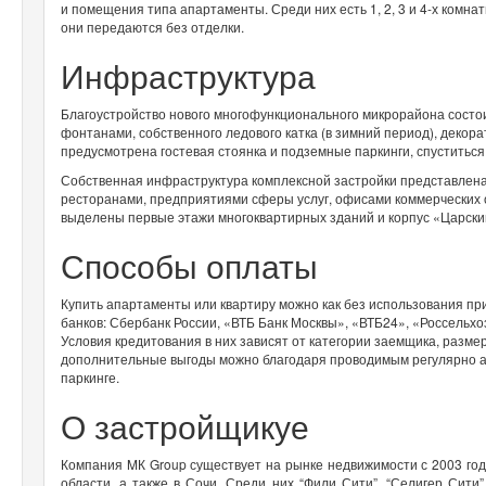
и помещения типа апартаменты. Среди них есть 1, 2, 3 и 4-х комна
они передаются без отделки.
Инфраструктура
Благоустройство нового многофункционального микрорайона состои
фонтанами, собственного ледового катка (в зимний период), деко
предусмотрена гостевая стоянка и подземные паркинги, спуститься
Собственная инфраструктура комплексной застройки представлена 
ресторанами, предприятиями сферы услуг, офисами коммерческих о
выделены первые этажи многоквартирных зданий и корпус «Царски
Способы оплаты
Купить апартаменты или квартиру можно как без использования при
банков: Сбербанк России, «ВТБ Банк Москвы», «ВТБ24», «Россельх
Условия кредитования в них зависят от категории заемщика, размер
дополнительные выгоды можно благодаря проводимым регулярно ак
паркинге.
О застройщикуе
Компания MК Group существует на рынке недвижимости с 2003 год
области, а также в Сочи. Среди них “Фили Сити”, “Селигер Сити”