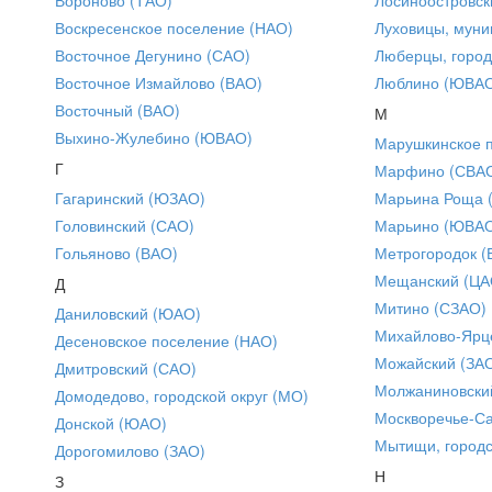
Воскресенское поселение (НАО)
Луховицы, муни
Восточное Дегунино (САО)
Люберцы, город
Восточное Измайлово (ВАО)
Люблино (ЮВА
Восточный (ВАО)
М
Выхино-Жулебино (ЮВАО)
Марушкинское 
Г
Марфино (СВА
Гагаринский (ЮЗАО)
Марьина Роща 
Головинский (САО)
Марьино (ЮВА
Гольяново (ВАО)
Метрогородок (
Мещанский (ЦА
Д
Митино (СЗАО)
Даниловский (ЮАО)
Михайлово-Ярце
Десеновское поселение (НАО)
Можайский (ЗА
Дмитровский (САО)
Молжаниновски
Домодедово, городской округ (МО)
Москворечье-С
Донской (ЮАО)
Мытищи, городс
Дорогомилово (ЗАО)
Н
З