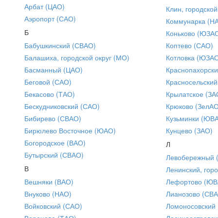
Арбат (ЦАО)
Клин, городской
Аэропорт (САО)
Коммунарка (Н
Б
Коньково (ЮЗА
Бабушкинский (СВАО)
Коптево (САО)
Балашиха, городской округ (МО)
Котловка (ЮЗА
Басманный (ЦАО)
Краснопахорски
Беговой (САО)
Красносельский
Бекасово (ТАО)
Крылатское (ЗА
Бескудниковский (САО)
Крюково (ЗелАО
Бибирево (СВАО)
Кузьминки (ЮВ
Бирюлево Восточное (ЮАО)
Кунцево (ЗАО)
Богородское (ВАО)
Л
Бутырский (СВАО)
Левобережный 
В
Ленинский, горо
Вешняки (ВАО)
Лефортово (ЮВ
Внуково (НАО)
Лианозово (СВ
Войковский (САО)
Ломоносовский
Вороново (ТАО)
Лосиноостровск