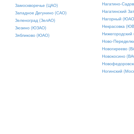
Нагатино-Садо
Замоскворечье (ЦАО)
Нагатинский За
Западное Дегунино (САО)
Нагорный (ЮАО
Зеленоград (ЗелАО)
Некрасовка (Ю
Зюзино (ЮЗАО)
Нижегородский
Зябликово (ЮАО)
Ново-Переделки
Новогиреево (В
Новокосино (ВА
Новофедоровск
Ногинский (Моск