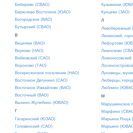
Бибирево (СВАО)
Кузьминки (ЮВ
Бирюлево Восточное (ЮАО)
Кунцево (ЗАО)
Богородское (ВАО)
Л
Бутырский (СВАО)
Левобережный 
В
Ленинский, горо
Вешняки (ВАО)
Лефортово (ЮВ
Внуково (НАО)
Лианозово (СВ
Войковский (САО)
Ломоносовский
Вороново (ТАО)
Лосиноостровск
Воскресенское поселение (НАО)
Луховицы, муни
Восточное Дегунино (САО)
Люберцы, город
Восточное Измайлово (ВАО)
Люблино (ЮВА
Восточный (ВАО)
М
Выхино-Жулебино (ЮВАО)
Марушкинское 
Г
Марфино (СВА
Гагаринский (ЮЗАО)
Марьина Роща 
Головинский (САО)
Марьино (ЮВА