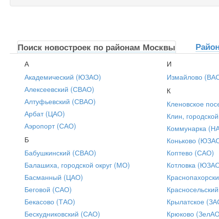
Райо
Поиск новостроек по районам Москвы
А
И
Академический (ЮЗАО)
Измайлово (ВА
Алексеевский (СВАО)
К
Алтуфьевский (СВАО)
Кленовское пос
Арбат (ЦАО)
Клин, городской
Аэропорт (САО)
Коммунарка (Н
Б
Коньково (ЮЗА
Бабушкинский (СВАО)
Коптево (САО)
Балашиха, городской округ (МО)
Котловка (ЮЗА
Басманный (ЦАО)
Краснопахорски
Беговой (САО)
Красносельский
Бекасово (ТАО)
Крылатское (ЗА
Бескудниковский (САО)
Крюково (ЗелАО