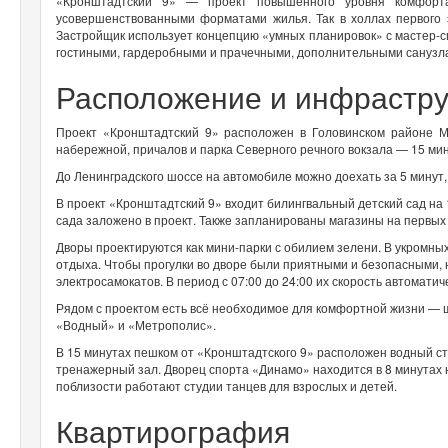
«Кронштадтский 9» — проект повышенного уровня комфорта
усовершенствованными форматами жилья. Так в холлах первого
Застройщик использует концепцию «умных планировок» с мастер-
гостиными, гардеробными и прачечными, дополнительными санузл
Расположение и инфрастру
Проект «Кронштадтский 9» расположен в Головинском районе М
набережной, причалов и парка Северного речного вокзала — 15 мин
До Ленинградского шоссе на автомобиле можно доехать за 5 минут, 
В проект «Кронштадтский 9» входит билингвальный детский сад на 
сада заложено в проект. Также запланированы магазины на первых
Дворы проектируются как мини-парки с обилием зелени. В укромны
отдыха.
Чтобы прогулки во дворе были приятными и безопасными,
электросамокатов. В период с 07:00 до 24:00 их скорость автоматиче
Рядом с проектом есть всё необходимое для комфортной жизни — ш
«Водный» и «Метрополис».
В 15 минутах пешком от «Кронштадтского 9» расположен водный с
тренажерный зал. Дворец спорта «Динамо» находится в 8 минутах н
поблизости работают студии танцев для взрослых и детей.
Квартирография