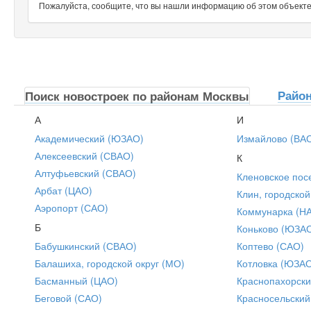
Пожалуйста, сообщите, что вы нашли информацию об этом объекте н
Райо
Поиск новостроек по районам Москвы
А
И
Академический (ЮЗАО)
Измайлово (ВА
Алексеевский (СВАО)
К
Алтуфьевский (СВАО)
Кленовское пос
Арбат (ЦАО)
Клин, городской
Аэропорт (САО)
Коммунарка (Н
Б
Коньково (ЮЗА
Бабушкинский (СВАО)
Коптево (САО)
Балашиха, городской округ (МО)
Котловка (ЮЗА
Басманный (ЦАО)
Краснопахорски
Беговой (САО)
Красносельский