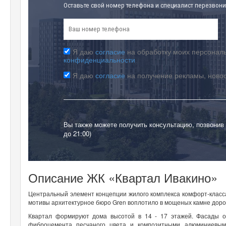
Оставьте свой номер телефона и специалист перезвони
Я даю
согласие
на обработку моих персональ
конфиденциальности
Я даю
согласие
на получение рекламы, ново
Вы также можете получить консультацию, позвонив
до 21:00)
Описание ЖК «Квартал Ивакино»
Центральный элемент концепции жилого комплекса комфорт-класс
мотивы архитектурное бюро Gren воплотило в мощеных камне доро
Квартал формируют дома высотой в 14 - 17 этажей. Фасады об
фиброцемента песчаного цвета и композитными алюминиевым