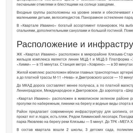
песчаными отмелями и блестящими на солнце заводями.
Входные группы расположены на уровне земли и обеспечивают
маленькими детьми, велосипедистов. Панорамное остекление парад
В «Квартале Ивакино» богатый ассортимент планировок. На вы
спальнями, дополнительными санузлами и большой гостиной. Поме
Расположение и инфрастру
ЖК «Квартал Ивакино» расположен в микрорайоне Клязьма-Стар
жильцов комплекса является линии МЦД-1 и МЦД-3 Платформа «Х
«Химки» — в 15 минутах. Станция метро «Ховрино» — в 30 минута
Жилой комплекс расположен вблизи главных транспортных артерий
а до платной трассы М-11 «Нева» и Дмитровского шоссе — 10 мину
До МКАД дорога составляет менее получаса, а по платной магис
Ленинградское, Международное и Дмитровское. До аэропорта «Ше
«Квартал Ивакино» расположен в живописном зеленом районе р
прогулки по набережным, пикники на берегу и водные виды спорта 
Район предлагает современную инфраструктуру для шопинга, от
прокат яхт и лодок, есть пляж. Рядом Химкинский лесопарк. Поездк
парка Яковлево на берегу реки Клязьмы — 5 минут. До ТРК «МЕГА Х
В состав квартала вошли 2 школы, 3 детских сада, поликлин