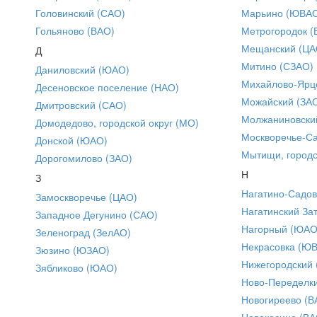
Головинский (САО)
Марьино (ЮВА
Гольяново (ВАО)
Метрогородок (
Мещанский (ЦА
Д
Митино (СЗАО)
Даниловский (ЮАО)
Михайлово-Ярце
Десеновское поселение (НАО)
Можайский (ЗА
Дмитровский (САО)
Молжаниновски
Домодедово, городской округ (МО)
Москворечье-С
Донской (ЮАО)
Мытищи, городс
Дорогомилово (ЗАО)
Н
З
Нагатино-Садо
Замоскворечье (ЦАО)
Нагатинский За
Западное Дегунино (САО)
Нагорный (ЮАО
Зеленоград (ЗелАО)
Некрасовка (Ю
Зюзино (ЮЗАО)
Нижегородский
Зябликово (ЮАО)
Ново-Переделки
Новогиреево (В
Новокосино (ВА