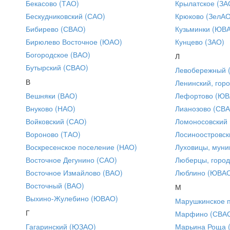
Бекасово (ТАО)
Крылатское (ЗА
Бескудниковский (САО)
Крюково (ЗелАО
Бибирево (СВАО)
Кузьминки (ЮВ
Бирюлево Восточное (ЮАО)
Кунцево (ЗАО)
Богородское (ВАО)
Л
Бутырский (СВАО)
Левобережный 
В
Ленинский, горо
Вешняки (ВАО)
Лефортово (ЮВ
Внуково (НАО)
Лианозово (СВ
Войковский (САО)
Ломоносовский
Вороново (ТАО)
Лосиноостровск
Воскресенское поселение (НАО)
Луховицы, муни
Восточное Дегунино (САО)
Люберцы, город
Восточное Измайлово (ВАО)
Люблино (ЮВА
Восточный (ВАО)
М
Выхино-Жулебино (ЮВАО)
Марушкинское 
Г
Марфино (СВА
Гагаринский (ЮЗАО)
Марьина Роща 