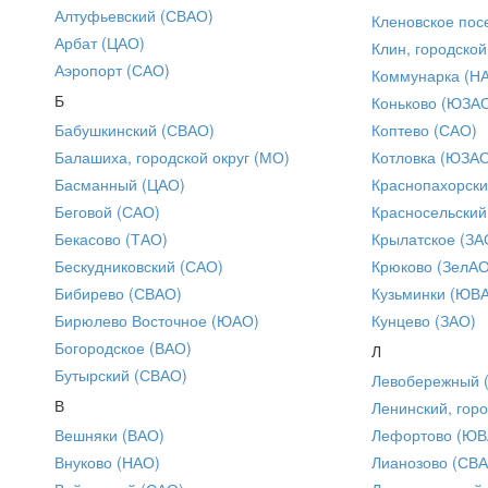
Алтуфьевский (СВАО)
Кленовское пос
Арбат (ЦАО)
Клин, городской
Аэропорт (САО)
Коммунарка (Н
Б
Коньково (ЮЗА
Бабушкинский (СВАО)
Коптево (САО)
Балашиха, городской округ (МО)
Котловка (ЮЗА
Басманный (ЦАО)
Краснопахорски
Беговой (САО)
Красносельский
Бекасово (ТАО)
Крылатское (ЗА
Бескудниковский (САО)
Крюково (ЗелАО
Бибирево (СВАО)
Кузьминки (ЮВ
Бирюлево Восточное (ЮАО)
Кунцево (ЗАО)
Богородское (ВАО)
Л
Бутырский (СВАО)
Левобережный 
В
Ленинский, горо
Вешняки (ВАО)
Лефортово (ЮВ
Внуково (НАО)
Лианозово (СВ