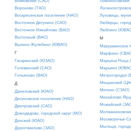
Войковский (САО)
Ломоносовский
Вороново (ТАО)
Лосиноостровск
Воскресенское поселение (НАО)
Луховицы, муни
Восточное Дегунино (САО)
Люберцы, город
Восточное Измайлово (ВАО)
Люблино (ЮВА
Восточный (ВАО)
М
Выхино-Жулебино (ЮВАО)
Марушкинское 
Г
Марфино (СВА
Гагаринский (ЮЗАО)
Марьина Роща 
Головинский (САО)
Марьино (ЮВА
Гольяново (ВАО)
Метрогородок (
Мещанский (ЦА
Д
Митино (СЗАО)
Даниловский (ЮАО)
Михайлово-Ярце
Десеновское поселение (НАО)
Можайский (ЗА
Дмитровский (САО)
Молжаниновски
Домодедово, городской округ (МО)
Москворечье-С
Донской (ЮАО)
Мытищи, городс
Дорогомилово (ЗАО)