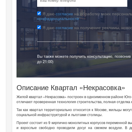
Я даю
согласие
на обработку моих персональ
конфиденциальности
Я даю
согласие
на получение рекламы, ново
Вы также можете получить консультацию, позвонив
до 21:00)
Описание Квартал «Некрасовка»
Жилой квартал «Некрасовка» построен в одноименном районе Юго-
отличают проверенная технология строительства, полная отделка к
Так как квартал территориально относится к Москве, жильцы мог
социальной инфраструктурой и льготами столицы.
Проект состоит из 9 кирпично-монолитных корпусов переменной вы
и взрослые свободно проводили досуг на свежем воздухе. В 