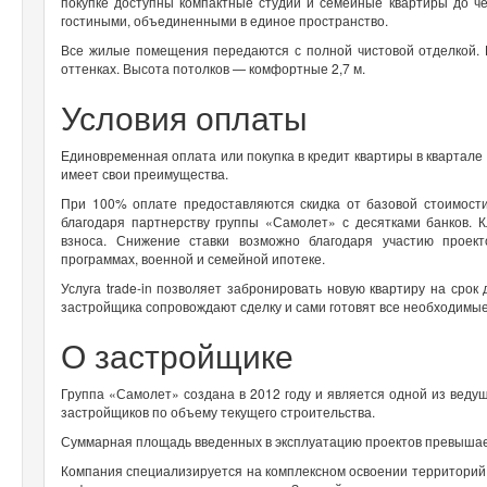
покупке доступны компактные студии и семейные квартиры до ч
гостиными, объединенными в единое пространство.
Все жилые помещения передаются с полной чистовой отделкой. 
оттенках. Высота потолков — комфортные 2,7 м.
Условия оплаты
Единовременная оплата или покупка в кредит квартиры в квартале
имеет свои преимущества.
При 100% оплате предоставляются скидка от базовой стоимост
благодаря партнерству группы «Самолет» с десятками банков. 
взноса. Снижение ставки возможно благодаря участию проек
программах, военной и семейной ипотеке.
Услуга trade-in позволяет забронировать новую квартиру на срок
застройщика сопровождают сделку и сами готовят все необходимы
О застройщике
Группа «Самолет» создана в 2012 году и является одной из ведущ
застройщиков по объему текущего строительства.
Суммарная площадь введенных в эксплуатацию проектов превышает
Компания специализируется на комплексном освоении территорий