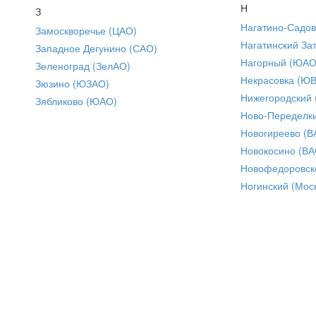
Н
З
Нагатино-Садо
Замоскворечье (ЦАО)
Нагатинский За
Западное Дегунино (САО)
Нагорный (ЮАО
Зеленоград (ЗелАО)
Некрасовка (Ю
Зюзино (ЮЗАО)
Нижегородский
Зябликово (ЮАО)
Ново-Переделки
Новогиреево (В
Новокосино (ВА
Новофедоровск
Ногинский (Моск