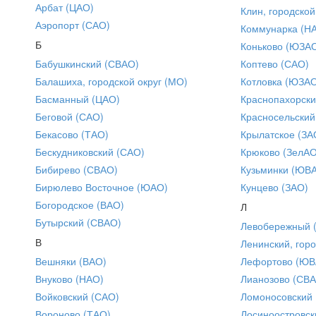
Арбат (ЦАО)
Клин, городской
Аэропорт (САО)
Коммунарка (Н
Б
Коньково (ЮЗА
Бабушкинский (СВАО)
Коптево (САО)
Балашиха, городской округ (МО)
Котловка (ЮЗА
Басманный (ЦАО)
Краснопахорски
Беговой (САО)
Красносельский
Бекасово (ТАО)
Крылатское (ЗА
Бескудниковский (САО)
Крюково (ЗелАО
Бибирево (СВАО)
Кузьминки (ЮВ
Бирюлево Восточное (ЮАО)
Кунцево (ЗАО)
Богородское (ВАО)
Л
Бутырский (СВАО)
Левобережный 
В
Ленинский, горо
Вешняки (ВАО)
Лефортово (ЮВ
Внуково (НАО)
Лианозово (СВ
Войковский (САО)
Ломоносовский
Вороново (ТАО)
Лосиноостровск