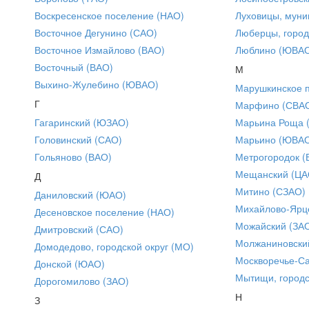
Воскресенское поселение (НАО)
Луховицы, муни
Восточное Дегунино (САО)
Люберцы, город
Восточное Измайлово (ВАО)
Люблино (ЮВА
Восточный (ВАО)
М
Выхино-Жулебино (ЮВАО)
Марушкинское 
Г
Марфино (СВА
Гагаринский (ЮЗАО)
Марьина Роща 
Головинский (САО)
Марьино (ЮВА
Гольяново (ВАО)
Метрогородок (
Мещанский (ЦА
Д
Митино (СЗАО)
Даниловский (ЮАО)
Михайлово-Ярце
Десеновское поселение (НАО)
Можайский (ЗА
Дмитровский (САО)
Молжаниновски
Домодедово, городской округ (МО)
Москворечье-С
Донской (ЮАО)
Мытищи, городс
Дорогомилово (ЗАО)
Н
З