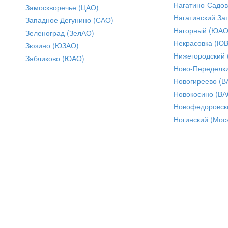
Нагатино-Садо
Замоскворечье (ЦАО)
Нагатинский За
Западное Дегунино (САО)
Нагорный (ЮАО
Зеленоград (ЗелАО)
Некрасовка (Ю
Зюзино (ЮЗАО)
Нижегородский
Зябликово (ЮАО)
Ново-Переделки
Новогиреево (В
Новокосино (ВА
Новофедоровск
Ногинский (Моск