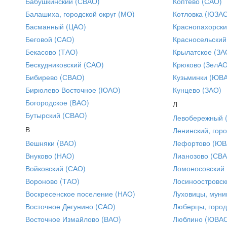
Бабушкинский (СВАО)
Коптево (САО)
Балашиха, городской округ (МО)
Котловка (ЮЗА
Басманный (ЦАО)
Краснопахорски
Беговой (САО)
Красносельский
Бекасово (ТАО)
Крылатское (ЗА
Бескудниковский (САО)
Крюково (ЗелАО
Бибирево (СВАО)
Кузьминки (ЮВ
Бирюлево Восточное (ЮАО)
Кунцево (ЗАО)
Богородское (ВАО)
Л
Бутырский (СВАО)
Левобережный 
В
Ленинский, горо
Вешняки (ВАО)
Лефортово (ЮВ
Внуково (НАО)
Лианозово (СВ
Войковский (САО)
Ломоносовский
Вороново (ТАО)
Лосиноостровск
Воскресенское поселение (НАО)
Луховицы, муни
Восточное Дегунино (САО)
Люберцы, город
Восточное Измайлово (ВАО)
Люблино (ЮВА