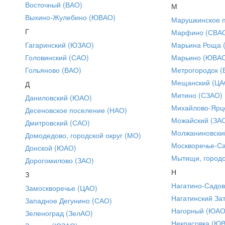
Восточный (ВАО)
М
Выхино-Жулебино (ЮВАО)
Марушкинское 
Г
Марфино (СВА
Гагаринский (ЮЗАО)
Марьина Роща 
Головинский (САО)
Марьино (ЮВА
Гольяново (ВАО)
Метрогородок (
Мещанский (ЦА
Д
Митино (СЗАО)
Даниловский (ЮАО)
Михайлово-Ярце
Десеновское поселение (НАО)
Можайский (ЗА
Дмитровский (САО)
Молжаниновски
Домодедово, городской округ (МО)
Москворечье-С
Донской (ЮАО)
Мытищи, городс
Дорогомилово (ЗАО)
Н
З
Нагатино-Садо
Замоскворечье (ЦАО)
Нагатинский За
Западное Дегунино (САО)
Нагорный (ЮАО
Зеленоград (ЗелАО)
Некрасовка (Ю