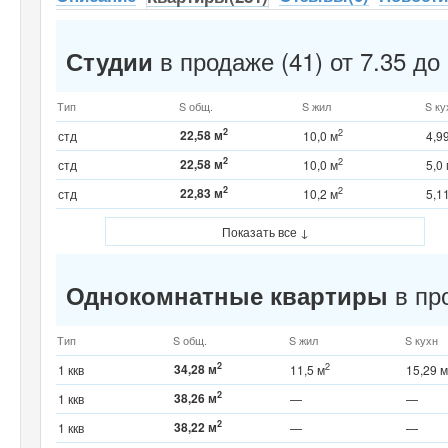
в продаже (41) от 7.35 до
Студии
Тип
S общ.
S жил
S ку
2
22,58 м
2
стд
10,0 м
4,9
2
22,58 м
2
стд
10,0 м
5,0
2
22,83 м
2
стд
10,2 м
5,1
Показать все ↓
в про
Однокомнатные квартиры
Тип
S общ.
S жил
S кухн
2
34,28 м
2
1 ккв
11,5 м
15,29 м
2
38,26 м
1 ккв
—
—
2
38,22 м
1 ккв
—
—