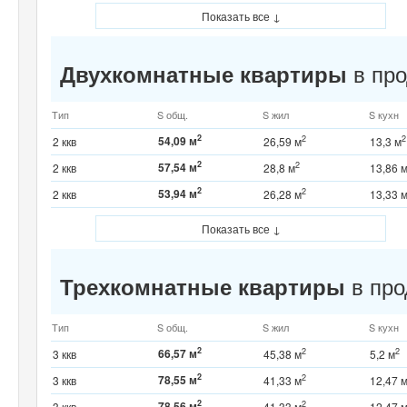
Показать все ↓
в про
Двухкомнатные квартиры
Тип
S общ.
S жил
S кухн
2
54,09 м
2
2
2 ккв
26,59 м
13,3 м
2
57,54 м
2
2 ккв
28,8 м
13,86 
2
53,94 м
2
2 ккв
26,28 м
13,33 
Показать все ↓
в про
Трехкомнатные квартиры
Тип
S общ.
S жил
S кухн
2
66,57 м
2
2
3 ккв
45,38 м
5,2 м
2
78,55 м
2
3 ккв
41,33 м
12,47 
2
78,56 м
2
3 ккв
41,33 м
12,47 