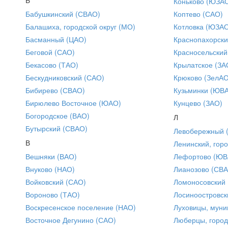
Коньково (ЮЗА
Бабушкинский (СВАО)
Коптево (САО)
Балашиха, городской округ (МО)
Котловка (ЮЗА
Басманный (ЦАО)
Краснопахорски
Беговой (САО)
Красносельский
Бекасово (ТАО)
Крылатское (ЗА
Бескудниковский (САО)
Крюково (ЗелАО
Бибирево (СВАО)
Кузьминки (ЮВ
Бирюлево Восточное (ЮАО)
Кунцево (ЗАО)
Богородское (ВАО)
Л
Бутырский (СВАО)
Левобережный 
В
Ленинский, горо
Вешняки (ВАО)
Лефортово (ЮВ
Внуково (НАО)
Лианозово (СВ
Войковский (САО)
Ломоносовский
Вороново (ТАО)
Лосиноостровск
Воскресенское поселение (НАО)
Луховицы, муни
Восточное Дегунино (САО)
Люберцы, город