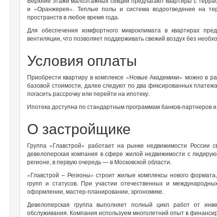
Верхние этажи малоэтажных секций предлагают квартиры с терра
и «Оранжерея». Теплые полы и система водоотведения на тер
пространств в любое время года.
Для обеспечения комфортного микроклимата в квартирах пре
вентиляции, что позволяет поддерживать свежий воздух без необх
Условия оплаты
Приобрести квартиру в комплексе «Новые Академики» можно в ра
базовой стоимости, далее следуют по два фиксированных платежа 
погасить рассрочку или перейти на ипотеку.
Ипотека доступна по стандартным программам банков-партнеров и 
О застройщике
Группа «Главстрой» работает на рынке недвижимости России 
девелоперская компания в сфере жилой недвижимости с лидиру
регионе, в первую очередь — в Московской области.
«Главстрой – Регионы» строит жилые комплексы нового формата
групп и статусов. При участии отечественных и международн
оформлении, мастер-планировании, эргономике.
Девелоперская группа выполняет полный цикл работ от инв
обслуживания. Компания используем многолетний опыт в финанси