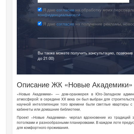
Я даю
согласие
на обработку моих персональ
конфиденциальности
Я даю
согласие
на получение рекламы, ново
Вы также можете получить консультацию, позвонив
до 21:00)
Описание ЖК «Новые Академики»
«Новые Академики» — дом-оранжерея в Юго-Западном админи
атмосферой: в середине XX века он был выбран для строительст
научной интеллигенции того времени были светлые квартиры с
кабинеты или домашние библиотеки.
Проект «Новые Академики» черпал вдохновение из традиций э
потолками и разнообразными планировками. В каждом лоте преду
для комфортного проживания.