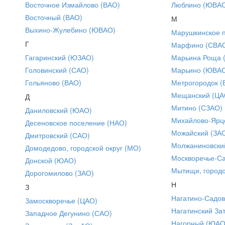
Восточное Измайлово (ВАО)
Люблино (ЮВА
Восточный (ВАО)
М
Выхино-Жулебино (ЮВАО)
Марушкинское 
Г
Марфино (СВА
Гагаринский (ЮЗАО)
Марьина Роща 
Головинский (САО)
Марьино (ЮВА
Гольяново (ВАО)
Метрогородок (
Мещанский (ЦА
Д
Митино (СЗАО)
Даниловский (ЮАО)
Михайлово-Ярце
Десеновское поселение (НАО)
Можайский (ЗА
Дмитровский (САО)
Молжаниновски
Домодедово, городской округ (МО)
Москворечье-С
Донской (ЮАО)
Мытищи, городс
Дорогомилово (ЗАО)
Н
З
Нагатино-Садо
Замоскворечье (ЦАО)
Нагатинский За
Западное Дегунино (САО)
Нагорный (ЮАО