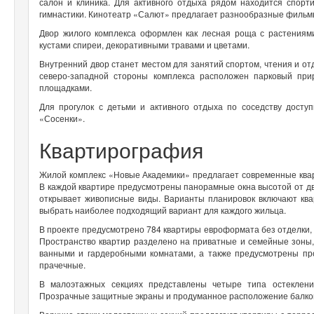
салон и клиника. Для активного отдыха рядом находится спор
гимнастики. Кинотеатр «Салют» предлагает разнообразные фильмы
Двор жилого комплекса оформлен как лесная роща с растения
кустами спиреи, декоративными травами и цветами.
Внутренний двор станет местом для занятий спортом, чтения и от
северо-западной стороны комплекса расположен парковый при
площадками.
Для прогулок с детьми и активного отдыха по соседству досту
«Сосенки».
Квартирография
Жилой комплекс «Новые Академики» предлагает современные квар
В каждой квартире предусмотрены панорамные окна высотой от дв
открывает живописные виды. Варианты планировок включают ква
выбрать наиболее подходящий вариант для каждого жильца.
В проекте предусмотрено 784 квартиры евроформата без отделки,
Пространство квартир разделено на приватные и семейные зоны,
ванными и гардеробными комнатами, а также предусмотрены пр
прачечные.
В малоэтажных секциях представлены четыре типа остекления
Прозрачные защитные экраны и продуманное расположение балкон