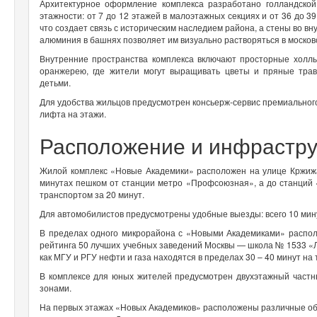
Архитектурное оформление комплекса разработано голландской
этажности: от 7 до 12 этажей в малоэтажных секциях и от 36 до 
что создает связь с историческим наследием района, а стены во в
алюминия в башнях позволяет им визуально растворяться в москов
Внутренние пространства комплекса включают просторные холлы
оранжерею, где жители могут выращивать цветы и пряные трав
детьми.
Для удобства жильцов предусмотрен консьерж-сервис премиального
лифта на этажи.
Расположение и инфрастр
Жилой комплекс «Новые Академики» расположен на улице Кржижан
минутах пешком от станции метро «Профсоюзная», а до станций
транспортом за 20 минут.
Для автомобилистов предусмотрены удобные выезды: всего 10 мину
В пределах одного микрорайона с «Новыми Академиками» распол
рейтинга 50 лучших учебных заведений Москвы — школа № 1533 «
как МГУ и РГУ нефти и газа находятся в пределах 30 – 40 минут на
В комплексе для юных жителей предусмотрен двухэтажный частн
зонами.
На первых этажах «Новых Академиков» расположены различные объ