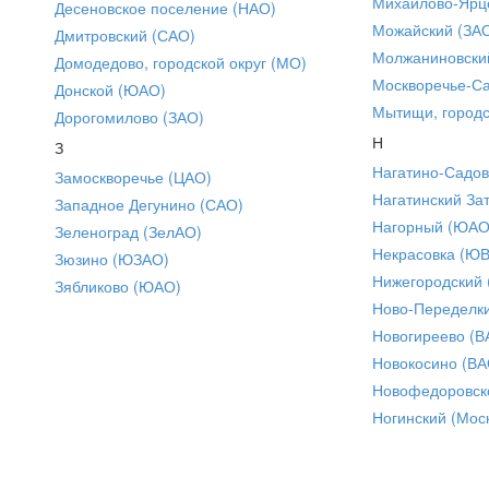
Михайлово-Ярце
Десеновское поселение (НАО)
Можайский (ЗА
Дмитровский (САО)
Молжаниновски
Домодедово, городской округ (МО)
Москворечье-С
Донской (ЮАО)
Мытищи, городс
Дорогомилово (ЗАО)
Н
З
Нагатино-Садо
Замоскворечье (ЦАО)
Нагатинский За
Западное Дегунино (САО)
Нагорный (ЮАО
Зеленоград (ЗелАО)
Некрасовка (Ю
Зюзино (ЮЗАО)
Нижегородский
Зябликово (ЮАО)
Ново-Переделки
Новогиреево (В
Новокосино (ВА
Новофедоровск
Ногинский (Моск