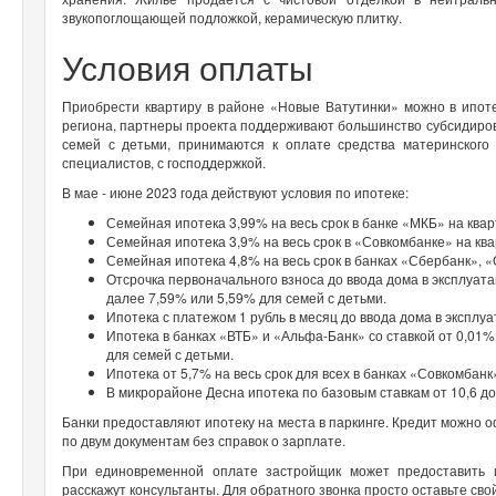
звукопоглощающей подложкой, керамическую плитку.
Условия оплаты
Приобрести квартиру в районе «Новые Ватутинки» можно в ипотек
региона, партнеры проекта поддерживают большинство субсидиров
семей с детьми, принимаются к оплате средства материнского 
специалистов, с господдержкой.
В мае - июне 2023 года действуют условия по ипотеке:
Семейная ипотека 3,99% на весь срок в банке «МКБ» на ква
Семейная ипотека 3,9% на весь срок в «Совкомбанке» на кв
Семейная ипотека 4,8% на весь срок в банках «Сбербанк», 
Отсрочка первоначального взноса до ввода дома в эксплуата
далее 7,59% или 5,59% для семей с детьми.
Ипотека с платежом 1 рубль в месяц до ввода дома в эксплу
Ипотека в банках «ВТБ» и «Альфа-Банк» со ставкой от 0,01%
для семей с детьми.
Ипотека от 5,7% на весь срок для всех в банках «Совкомбан
В микрорайоне Десна ипотека по базовым ставкам от 10,6 д
Банки предоставляют ипотеку на места в паркинге. Кредит можно о
по двум документам без справок о зарплате.
При единовременной оплате застройщик может предоставить 
расскажут консультанты. Для обратного звонка просто оставьте св