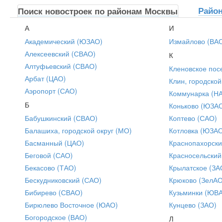
Райо
Поиск новостроек по районам Москвы
А
И
Академический (ЮЗАО)
Измайлово (ВА
Алексеевский (СВАО)
К
Алтуфьевский (СВАО)
Кленовское пос
Арбат (ЦАО)
Клин, городской
Аэропорт (САО)
Коммунарка (Н
Б
Коньково (ЮЗА
Бабушкинский (СВАО)
Коптево (САО)
Балашиха, городской округ (МО)
Котловка (ЮЗА
Басманный (ЦАО)
Краснопахорски
Беговой (САО)
Красносельский
Бекасово (ТАО)
Крылатское (ЗА
Бескудниковский (САО)
Крюково (ЗелАО
Бибирево (СВАО)
Кузьминки (ЮВ
Бирюлево Восточное (ЮАО)
Кунцево (ЗАО)
Богородское (ВАО)
Л