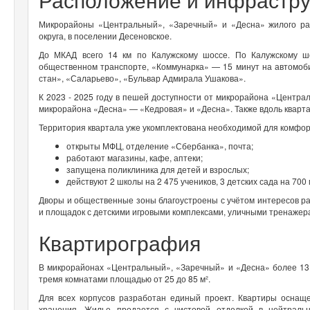
Микрорайоны «Центральный», «Заречный» и «Десна» жилого ра
округа, в поселении Десеновское.
До МКАД всего 14 км по Калужскому шоссе. По Калужскому ш
общественном транспорте, «Коммунарка» — 15 минут на автомоби
стан», «Саларьево», «Бульвар Адмирала Ушакова».
К 2023 - 2025 году в пешей доступности от микрорайона «Центра
микрорайона «Десна» — «Кедровая» и «Десна». Также вдоль кварт
Территория квартала уже укомплектована необходимой для комфо
открыты МФЦ, отделение «Сбербанка», почта;
работают магазины, кафе, аптеки;
запущена поликлиника для детей и взрослых;
действуют 2 школы на 2 475 учеников, 3 детских сада на 700 
Дворы и общественные зоны благоустроены с учётом интересов раз
и площадок с детскими игровыми комплексами, уличными тренажер
Квартирография
В микрорайонах «Центральный», «Заречный» и «Десна» более 13 0
тремя комнатами площадью от 25 до 85 м².
Для всех корпусов разработан единый проект. Квартиры оснащ
хранения. Жилье продается с чистовой отделкой в нейтраль