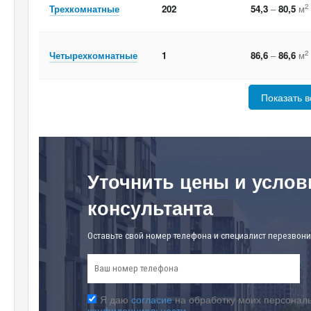
2
Трехкомнатные
202
54,3
–
80,5
м
2
Четырехкомнатные
1
86,6
–
86,6
м
Показать в
Уточнить цены и услов
консультанта
Оставьте свой номер телефона и специалист перезвони
Я даю
согласие
на обработку моих персональ
конфиденциальности