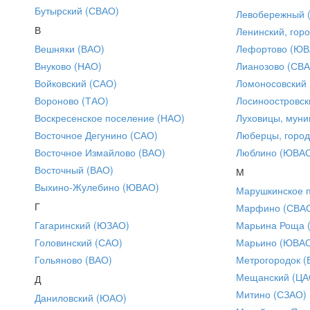
Бутырский (СВАО)
Левобережный 
В
Ленинский, горо
Вешняки (ВАО)
Лефортово (ЮВ
Внуково (НАО)
Лианозово (СВ
Войковский (САО)
Ломоносовский
Вороново (ТАО)
Лосиноостровск
Воскресенское поселение (НАО)
Луховицы, муни
Восточное Дегунино (САО)
Люберцы, город
Восточное Измайлово (ВАО)
Люблино (ЮВА
Восточный (ВАО)
М
Выхино-Жулебино (ЮВАО)
Марушкинское 
Г
Марфино (СВА
Гагаринский (ЮЗАО)
Марьина Роща 
Головинский (САО)
Марьино (ЮВА
Гольяново (ВАО)
Метрогородок (
Мещанский (ЦА
Д
Митино (СЗАО)
Даниловский (ЮАО)