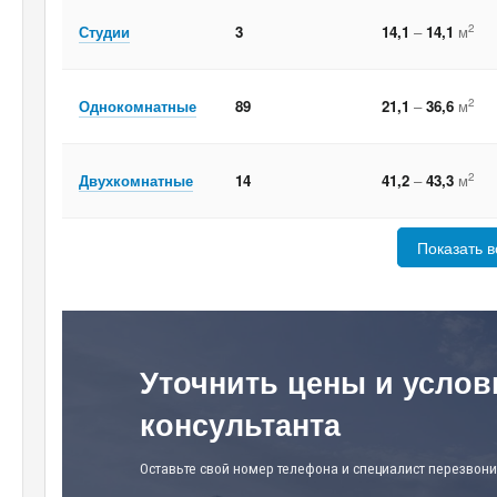
2
Студии
3
14,1
–
14,1
м
2
Однокомнатные
89
21,1
–
36,6
м
2
Двухкомнатные
14
41,2
–
43,3
м
Показать в
Уточнить цены и услов
консультанта
Оставьте свой номер телефона и специалист перезвони