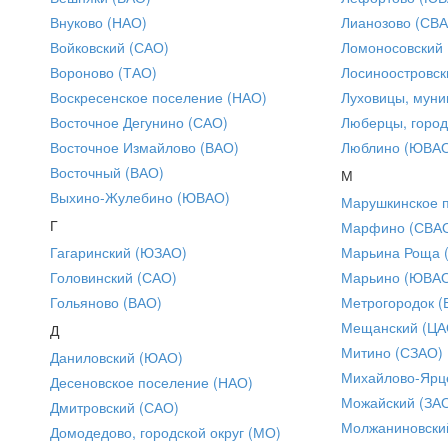
Внуково (НАО)
Лианозово (СВ
Войковский (САО)
Ломоносовский
Вороново (ТАО)
Лосиноостровск
Воскресенское поселение (НАО)
Луховицы, муни
Восточное Дегунино (САО)
Люберцы, город
Восточное Измайлово (ВАО)
Люблино (ЮВА
Восточный (ВАО)
М
Выхино-Жулебино (ЮВАО)
Марушкинское 
Г
Марфино (СВА
Гагаринский (ЮЗАО)
Марьина Роща 
Головинский (САО)
Марьино (ЮВА
Гольяново (ВАО)
Метрогородок (
Мещанский (ЦА
Д
Митино (СЗАО)
Даниловский (ЮАО)
Михайлово-Ярце
Десеновское поселение (НАО)
Можайский (ЗА
Дмитровский (САО)
Молжаниновски
Домодедово, городской округ (МО)