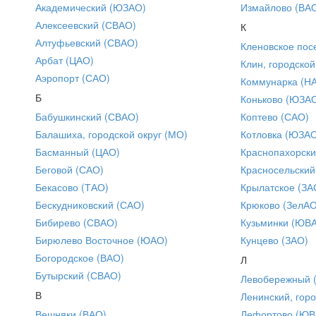
Академический (ЮЗАО)
Измайлово (ВА
Алексеевский (СВАО)
К
Алтуфьевский (СВАО)
Кленовское пос
Арбат (ЦАО)
Клин, городской
Аэропорт (САО)
Коммунарка (Н
Б
Коньково (ЮЗА
Бабушкинский (СВАО)
Коптево (САО)
Балашиха, городской округ (МО)
Котловка (ЮЗА
Басманный (ЦАО)
Краснопахорски
Беговой (САО)
Красносельский
Бекасово (ТАО)
Крылатское (ЗА
Бескудниковский (САО)
Крюково (ЗелАО
Бибирево (СВАО)
Кузьминки (ЮВ
Бирюлево Восточное (ЮАО)
Кунцево (ЗАО)
Богородское (ВАО)
Л
Бутырский (СВАО)
Левобережный 
В
Ленинский, горо
Вешняки (ВАО)
Лефортово (ЮВ