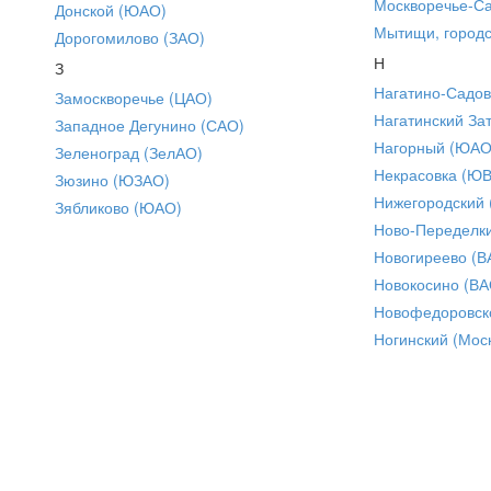
Москворечье-С
Донской (ЮАО)
Мытищи, городс
Дорогомилово (ЗАО)
Н
З
Нагатино-Садо
Замоскворечье (ЦАО)
Нагатинский За
Западное Дегунино (САО)
Нагорный (ЮАО
Зеленоград (ЗелАО)
Некрасовка (Ю
Зюзино (ЮЗАО)
Нижегородский
Зябликово (ЮАО)
Ново-Переделки
Новогиреево (В
Новокосино (ВА
Новофедоровск
Ногинский (Моск