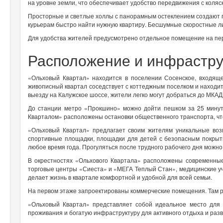
на уровне земли, что обеспечивает удобство передвижения с коляс
Просторные и светлые холлы с панорамным остеклением создают 
курьерам быстро найти нужную квартиру. Бесшумные скоростные 
Для удобства жителей предусмотрено отдельное помещение на пер
Расположение и инфрастру
«Ольховый Квартал» находится в поселении Сосенское, входяще
живописный квартал соседствует с коттеджным поселком и находит
выезду на Калужское шоссе, жители легко могут добраться до МКАД
До станции метро «Прокшино» можно дойти пешком за 25 минут
Кварталом» расположены остановки общественного транспорта, чт
«Ольховый Квартал» предлагает своим жителям уникальные возм
спортивные площадки, площадки для детей с безопасным покрыти
любое время года. Прогуляться после трудного рабочего дня можно
В окрестностях «Ольхового Квартала» расположены современны
торговые центры «Сиеста» и «МЕГА Теплый Стан», медицинские уч
делает жизнь в квартале комфортной и удобной для всей семьи.
На первом этаже запроектированы коммерческие помещения. Там ра
«Ольховый Квартал» представляет собой идеальное место для 
проживания и богатую инфраструктуру для активного отдыха и разв