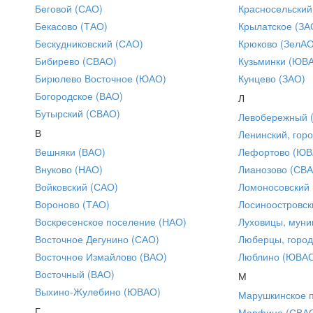
Беговой (САО)
Красносельский
Бекасово (ТАО)
Крылатское (ЗА
Бескудниковский (САО)
Крюково (ЗелАО
Бибирево (СВАО)
Кузьминки (ЮВ
Бирюлево Восточное (ЮАО)
Кунцево (ЗАО)
Богородское (ВАО)
Л
Бутырский (СВАО)
Левобережный 
В
Ленинский, горо
Вешняки (ВАО)
Лефортово (ЮВ
Внуково (НАО)
Лианозово (СВ
Войковский (САО)
Ломоносовский
Вороново (ТАО)
Лосиноостровск
Воскресенское поселение (НАО)
Луховицы, муни
Восточное Дегунино (САО)
Люберцы, город
Восточное Измайлово (ВАО)
Люблино (ЮВА
Восточный (ВАО)
М
Выхино-Жулебино (ЮВАО)
Марушкинское 
Г
Марфино (СВА