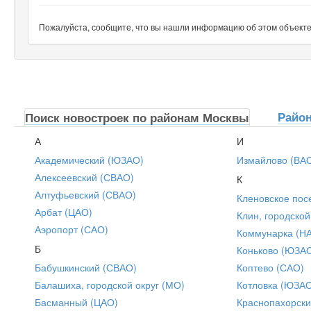
Пожалуйста, сообщите, что вы нашли информацию об этом объекте н
Райо
Поиск новостроек по районам Москвы
А
И
Академический (ЮЗАО)
Измайлово (ВА
Алексеевский (СВАО)
К
Алтуфьевский (СВАО)
Кленовское пос
Арбат (ЦАО)
Клин, городской
Аэропорт (САО)
Коммунарка (Н
Б
Коньково (ЮЗА
Бабушкинский (СВАО)
Коптево (САО)
Балашиха, городской округ (МО)
Котловка (ЮЗА
Басманный (ЦАО)
Краснопахорски