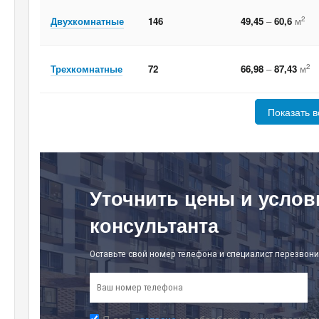
2
Двухкомнатные
146
49,45
–
60,6
м
2
Трехкомнатные
72
66,98
–
87,43
м
Показать в
Уточнить цены и услов
консультанта
Оставьте свой номер телефона и специалист перезвони
Я даю
согласие
на обработку моих персональ