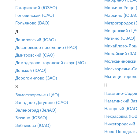
Гагаринский (ЮЗАО)
Марьина Роща 
Головинский (САО)
Марьино (ЮВА
Гольяново (ВАО)
Метрогородок (
Мещанский (ЦА
Д
Митино (СЗАО)
Даниловский (ЮАО)
Михайлово-Ярце
Десеновское поселение (НАО)
Можайский (ЗА
Дмитровский (САО)
Молжаниновски
Домодедово, городской округ (МО)
Москворечье-С
Донской (ЮАО)
Мытищи, городс
Дорогомилово (ЗАО)
Н
З
Нагатино-Садо
Замоскворечье (ЦАО)
Нагатинский За
Западное Дегунино (САО)
Нагорный (ЮАО
Зеленоград (ЗелАО)
Некрасовка (Ю
Зюзино (ЮЗАО)
Нижегородский
Зябликово (ЮАО)
Ново-Переделки