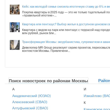
Кейс: как молодой семье снизила ипотечную ставку до 6% и ве
Покупка квартиры в 2025 году — это не только тщательный по
«правильной ипотеке»...
Квартира или пентхаус? Выбор жилья в доступном ценовом с
Квартира с видом на парк или пентхаус с террасой над город
млн рублей, рынок бли...
Трансформация Москвы: экоурбанистика, супрематизм и аванг
Девелопер MR Group реализует серию проектов, переосмысл
контекстом Москвы. Привлечени...
Райо
Поиск новостроек по районам Москвы
А
И
Академический (ЮЗАО)
Измайлово (ВА
Алексеевский (СВАО)
К
Алтуфьевский (СВАО)
Кленовское пос