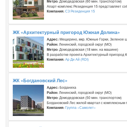
Метро:
Домодедовская (60 мин. транспортом)
Апарт-комплекс Резиденция 15 представляет соб
Компания:
СЗ Резиденция 15
ЖК «Архитектурный пригород Южная Долина»
Адрес:
Мещерино, мкр. Южные Горки, Зеленое ш
Район:
Ленинский, городской округ (МО)
Метро:
Домодедовская (18 мин. на машине)
В разработке проекта Архитектурный пригород Ю
Компания:
Ар Ди Ай (RDI)
ЖК «Богдановский Лес»
Адрес:
Богданиха
Район:
Ленинский, городской округ (МО)
Метро:
Домодедовская (50 мин. транспортом)
Богдановский Лес жилой квартал с комплексным 
Компания:
Группа «Самолет»