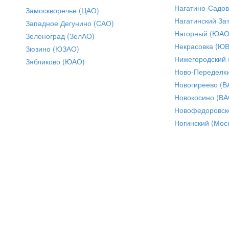
Нагатино-Садо
Замоскворечье (ЦАО)
Нагатинский За
Западное Дегунино (САО)
Нагорный (ЮАО
Зеленоград (ЗелАО)
Некрасовка (Ю
Зюзино (ЮЗАО)
Нижегородский
Зябликово (ЮАО)
Ново-Переделки
Новогиреево (В
Новокосино (ВА
Новофедоровск
Ногинский (Моск