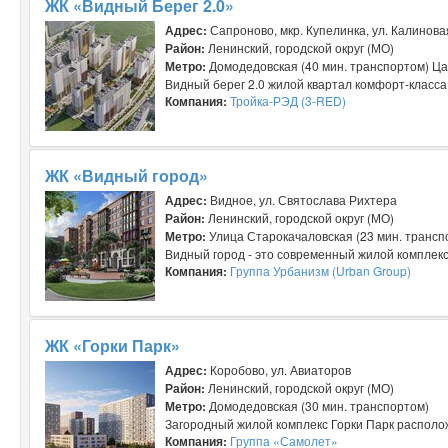
ЖК «Видный Берег 2.0»
Адрес:
Сапроново, мкр. Купелинка, ул. Калинова
Район:
Ленинский, городской округ (МО)
Метро:
Домодедовская (40 мин. транспортом) Ца
Видный берег 2.0 жилой квартал комфорт-класса 
Компания:
Тройка-РЭД (3-RED)
ЖК «Видный город»
Адрес:
Видное, ул. Святослава Рихтера
Район:
Ленинский, городской округ (МО)
Метро:
Улица Старокачаловская (23 мин. трансп
Видный город - это современный жилой комплекс,
Компания:
Группа Урбанизм (Urban Group)
ЖК «Горки Парк»
Адрес:
Коробово, ул. Авиаторов
Район:
Ленинский, городской округ (МО)
Метро:
Домодедовская (30 мин. транспортом)
Загородный жилой комплекс Горки Парк располож
Компания:
Группа «Самолет»