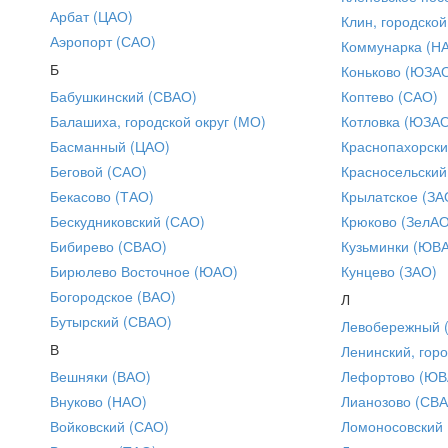
Арбат (ЦАО)
Клин, городской
Аэропорт (САО)
Коммунарка (Н
Б
Коньково (ЮЗА
Бабушкинский (СВАО)
Коптево (САО)
Балашиха, городской округ (МО)
Котловка (ЮЗА
Басманный (ЦАО)
Краснопахорски
Беговой (САО)
Красносельский
Бекасово (ТАО)
Крылатское (ЗА
Бескудниковский (САО)
Крюково (ЗелАО
Бибирево (СВАО)
Кузьминки (ЮВ
Бирюлево Восточное (ЮАО)
Кунцево (ЗАО)
Богородское (ВАО)
Л
Бутырский (СВАО)
Левобережный 
В
Ленинский, горо
Вешняки (ВАО)
Лефортово (ЮВ
Внуково (НАО)
Лианозово (СВ
Войковский (САО)
Ломоносовский