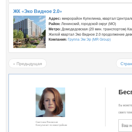
ЖК «Эко Видное 2.0»
Адрес:
микрорайон Купелинка, квартал Центра
Район:
Ленинский, городской округ (МО)
Метро:
Домодедовская (20 мин. транспортом) Ка
Жилой квартал Эко Видное 2.0 продолжение деве
Компания:
Группа Эм Эр (MR Group)
« Предыдущая
Стран
Бес
Вы можете 
своего тел
Светлана Янковская
Консультант по новостройкам