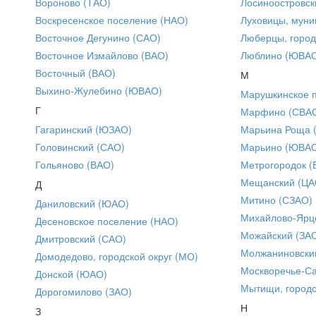
Вороново (ТАО)
Лосиноостровск
Воскресенское поселение (НАО)
Луховицы, муни
Восточное Дегунино (САО)
Люберцы, город
Восточное Измайлово (ВАО)
Люблино (ЮВА
Восточный (ВАО)
М
Выхино-Жулебино (ЮВАО)
Марушкинское 
Г
Марфино (СВА
Гагаринский (ЮЗАО)
Марьина Роща 
Головинский (САО)
Марьино (ЮВА
Гольяново (ВАО)
Метрогородок (
Мещанский (ЦА
Д
Митино (СЗАО)
Даниловский (ЮАО)
Михайлово-Ярце
Десеновское поселение (НАО)
Можайский (ЗА
Дмитровский (САО)
Молжаниновски
Домодедово, городской округ (МО)
Москворечье-С
Донской (ЮАО)
Мытищи, городс
Дорогомилово (ЗАО)
Н
З