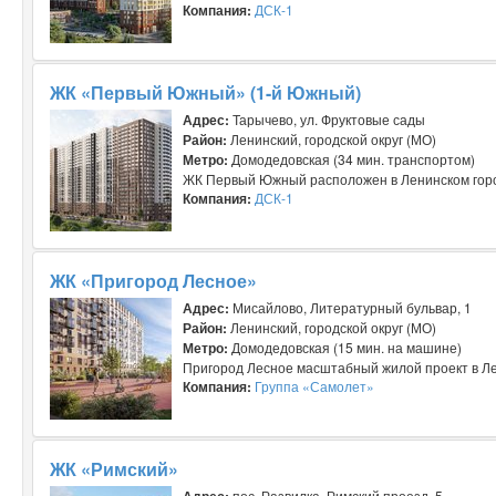
Компания:
ДСК-1
ЖК «Первый Южный» (1-й Южный)
Адрес:
Тарычево, ул. Фруктовые сады
Район:
Ленинский, городской округ (МО)
Метро:
Домодедовская (34 мин. транспортом)
ЖК Первый Южный расположен в Ленинском городск
Компания:
ДСК-1
ЖК «Пригород Лесное»
Адрес:
Мисайлово, Литературный бульвар, 1
Район:
Ленинский, городской округ (МО)
Метро:
Домодедовская (15 мин. на машине)
Пригород Лесное масштабный жилой проект в Лени
Компания:
Группа «Самолет»
ЖК «Римский»
Адрес:
пос. Развилка, Римский проезд, 5