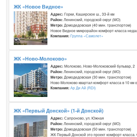
ЖК «Новое Видное»
Адрес:
Горки, Каширское ш., 33-й км
Район:
Ленинский, городской округ (МО)
Метро:
Домодедовская (40 мин. транспортом)
Новое Видное микрорайон комфорт-класса недале
Компания:
Группа «Самолет»
ЖК «Ново-Молоково»
Адрес:
Молоково, Ново-Молоковский бульвар, 2
Район:
Ленинский, городской округ (МО)
Метро:
Домодедовская (30 мин. транспортом)
Ново-Молоково квартал комфорт-класса в 10 км о
Компания:
Ар Ди Ай (RDI)
ЖК «Первый Донской» (1-й Донской)
Адрес:
Сапроново, ул. Южная
Район:
Ленинский, городской округ (МО)
Метро:
Домодедовская (50 мин. транспортом)
ЖК Первый Донской это проект комфорт-класса. С