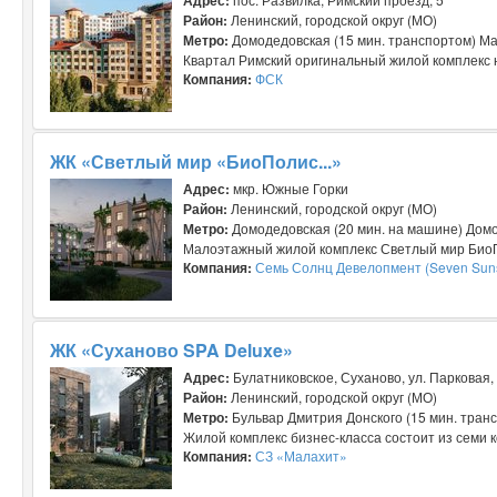
Район:
Ленинский, городской округ (МО)
Метро:
Домодедовская (15 мин. транспортом) Ма
Квартал Римский оригинальный жилой комплекс на
Компания:
ФСК
ЖК «Светлый мир «БиоПолис...»
Адрес:
мкр. Южные Горки
Район:
Ленинский, городской округ (МО)
Метро:
Домодедовская (20 мин. на машине) Домо
Малоэтажный жилой комплекс Светлый мир БиоПол
Компания:
Семь Солнц Девелопмент (Seven Sun
ЖК «Суханово SPA Deluxe»
Адрес:
Булатниковское, Суханово, ул. Парковая,
Район:
Ленинский, городской округ (МО)
Метро:
Бульвар Дмитрия Донского (15 мин. транс
Жилой комплекс бизнес-класса состоит из семи к
Компания:
СЗ «Малахит»