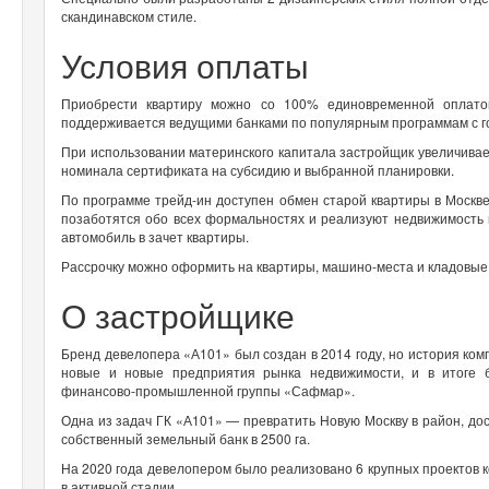
скандинавском стиле.
Условия оплаты
Приобрести квартиру можно со 100% единовременной оплато
поддерживается ведущими банками по популярным программам с гос
При использовании материнского капитала застройщик увеличивает
номинала сертификата на субсидию и выбранной планировки.
По программе трейд-ин доступен обмен старой квартиры в Москв
позаботятся обо всех формальностях и реализуют недвижимость 
автомобиль в зачет квартиры.
Рассрочку можно оформить на квартиры, машино-места и кладовые
О застройщике
Бренд девелопера «А101» был создан в 2014 году, но история комп
новые и новые предприятия рынка недвижимости, и в итоге 
финансово-промышленной группы «Сафмар».
Одна из задач ГК «А101» — превратить Новую Москву в район, до
собственный земельный банк в 2500 га.
На 2020 года девелопером было реализовано 6 крупных проектов 
в активной стадии.