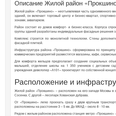
Описание Жилой район «Прокшин
Жилой район «Прокшино» – неотъемлемая часть одноименного мно
зданий, он включает торговый центр и бизнес-квартал, спортивн
зонами, аквапарком.
Район состоит из домов комфорт- и бизнес-класса. Корпуса спр
группы зданий разработаны индивидуальные фасадные решения за 
Комплекс строится по монолитной технологии. Стены дополни
фасадной плиткой.
Инфраструктура района «Прокшино» сформирована по принципу
коммерческих предприятий разместятся магазины, кафе, сервисны
Для комфорта жильцов предполагает создание социальных объек
малышей, отделение школы на 1 350 учеников с детскеим сад
учреждения девелопер «А101» проектирует по собственной концеп
Расположение и инфрастр
Жилой район «Прокшино» – расположен на юго-западе Москвы в эк
Сосенка. С другой – лесопарк Хованская дубрава.
От «Прокшино» легко проехать сразу к двум крупным транспор
расположены на расстоянии 3 – 5 км. До МКАД – около 8 - 10 км.
Рядом с жилым районом расположена станция метро «Прокшино» «