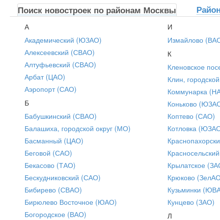
Райо
Поиск новостроек по районам Москвы
А
И
Академический (ЮЗАО)
Измайлово (ВА
Алексеевский (СВАО)
К
Алтуфьевский (СВАО)
Кленовское пос
Арбат (ЦАО)
Клин, городской
Аэропорт (САО)
Коммунарка (Н
Б
Коньково (ЮЗА
Бабушкинский (СВАО)
Коптево (САО)
Балашиха, городской округ (МО)
Котловка (ЮЗА
Басманный (ЦАО)
Краснопахорски
Беговой (САО)
Красносельский
Бекасово (ТАО)
Крылатское (ЗА
Бескудниковский (САО)
Крюково (ЗелАО
Бибирево (СВАО)
Кузьминки (ЮВ
Бирюлево Восточное (ЮАО)
Кунцево (ЗАО)
Богородское (ВАО)
Л