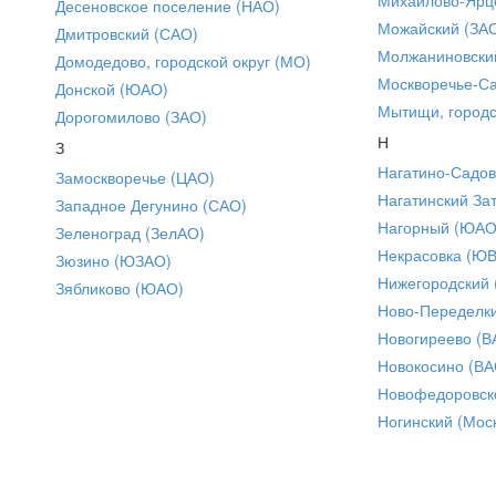
Десеновское поселение (НАО)
Можайский (ЗА
Дмитровский (САО)
Молжаниновски
Домодедово, городской округ (МО)
Москворечье-С
Донской (ЮАО)
Мытищи, городс
Дорогомилово (ЗАО)
Н
З
Нагатино-Садо
Замоскворечье (ЦАО)
Нагатинский За
Западное Дегунино (САО)
Нагорный (ЮАО
Зеленоград (ЗелАО)
Некрасовка (Ю
Зюзино (ЮЗАО)
Нижегородский
Зябликово (ЮАО)
Ново-Переделки
Новогиреево (В
Новокосино (ВА
Новофедоровск
Ногинский (Моск