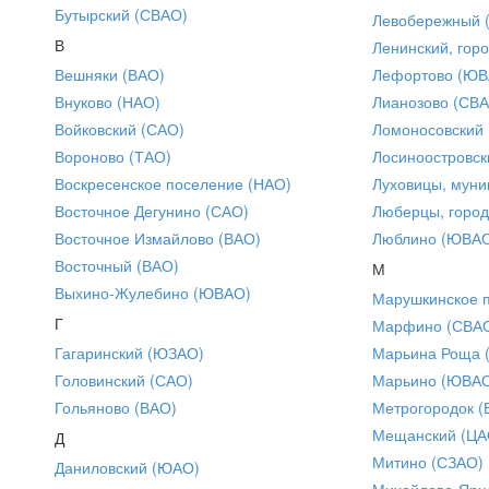
Бутырский (СВАО)
Левобережный 
В
Ленинский, горо
Вешняки (ВАО)
Лефортово (ЮВ
Внуково (НАО)
Лианозово (СВ
Войковский (САО)
Ломоносовский
Вороново (ТАО)
Лосиноостровск
Воскресенское поселение (НАО)
Луховицы, муни
Восточное Дегунино (САО)
Люберцы, город
Восточное Измайлово (ВАО)
Люблино (ЮВА
Восточный (ВАО)
М
Выхино-Жулебино (ЮВАО)
Марушкинское 
Г
Марфино (СВА
Гагаринский (ЮЗАО)
Марьина Роща 
Головинский (САО)
Марьино (ЮВА
Гольяново (ВАО)
Метрогородок (
Мещанский (ЦА
Д
Митино (СЗАО)
Даниловский (ЮАО)
Михайлово-Ярце