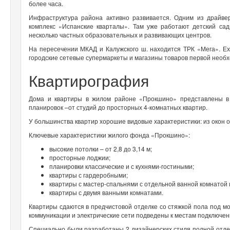
более часа.
Инфраструктура района активно развивается. Одним из драйв
комплекс «Испанские кварталы». Там уже работают детский са
несколько частных образовательных и развивающих центров.
На пересечении МКАД и Калужского ш. находится ТРК «Мега». Ех
городские сетевые супермаркеты и магазины товаров первой необ
Квартирография
Дома и квартиры в жилом районе «Прокшино» представлены в 
планировок –от студий до просторных 4-комнатных квартир.
У большинства квартир хорошие видовые характеристики: из окон от
Ключевые характеристики жилого фонда «Прокшино»:
высокие потолки – от 2,8 до 3,14 м;
просторные лоджии;
планировки классические и с кухнями-гостиными;
квартиры с гардеробными;
квартиры с мастер-спальнями с отдельной ванной комнатой 
квартиры с двумя ванными комнатами.
Квартиры сдаются в предчистовой отделке со стяжкой пола под м
коммуникации и электрические сети подведены к местам подключен
Специально были разработаны 2 дизайнерских стиля полной отде