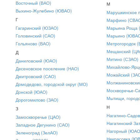
Восточный (ВАО)
М
Выхино-Жулебино (ЮВАО)
Марушкинское 
Г
Марфино (СВА
Гагаринский (ЮЗАО)
Марьина Роща 
Головинский (САО)
Марьино (ЮВА
Гольяново (ВАО)
Метрогородок (
Мещанский (ЦА
Д
Митино (СЗАО)
Даниловский (ЮАО)
Михайлово-Ярце
Десеновское поселение (НАО)
Можайский (ЗА
Дмитровский (САО)
Молжаниновски
Домодедово, городской округ (МО)
Москворечье-С
Донской (ЮАО)
Мытищи, городс
Дорогомилово (ЗАО)
Н
З
Нагатино-Садо
Замоскворечье (ЦАО)
Нагатинский За
Западное Дегунино (САО)
Нагорный (ЮАО
Зеленоград (ЗелАО)
Некрасовка (Ю