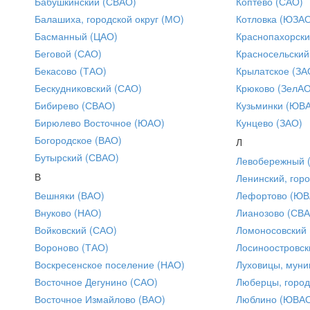
Бабушкинский (СВАО)
Коптево (САО)
Балашиха, городской округ (МО)
Котловка (ЮЗА
Басманный (ЦАО)
Краснопахорски
Беговой (САО)
Красносельский
Бекасово (ТАО)
Крылатское (ЗА
Бескудниковский (САО)
Крюково (ЗелАО
Бибирево (СВАО)
Кузьминки (ЮВ
Бирюлево Восточное (ЮАО)
Кунцево (ЗАО)
Богородское (ВАО)
Л
Бутырский (СВАО)
Левобережный 
В
Ленинский, горо
Вешняки (ВАО)
Лефортово (ЮВ
Внуково (НАО)
Лианозово (СВ
Войковский (САО)
Ломоносовский
Вороново (ТАО)
Лосиноостровск
Воскресенское поселение (НАО)
Луховицы, муни
Восточное Дегунино (САО)
Люберцы, город
Восточное Измайлово (ВАО)
Люблино (ЮВА