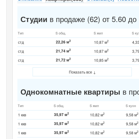
в продаже (62) от 5.60 до 
Студии
Тип
S общ.
S жил
S ку
2
22,26 м
2
стд
10,87 м
4,3
2
21,74 м
2
стд
10,87 м
3,7
2
21,72 м
2
стд
10,85 м
3,7
Показать все ↓
в про
Однокомнатные квартиры
Тип
S общ.
S жил
S кухн
2
35,97 м
2
2
1 ккв
10,82 м
9,58 м
2
35,97 м
2
2
1 ккв
10,82 м
9,58 м
2
35,97 м
2
2
1 ккв
10,82 м
9,58 м