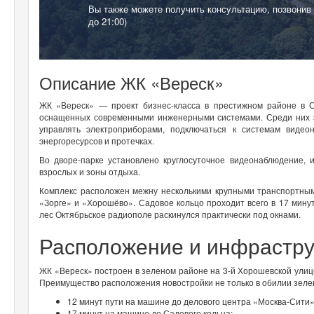
Вы также можете получить консультацию, позвонив
до 21:00)
Описание ЖК «Вереск»
ЖК «Вереск» — проект бизнес-класса в престижном районе в С
оснащенных современными инженерными системами. Среди них 
управлять электроприборами, подключаться к системам виде
энергоресурсов и протечках.
Во дворе-парке установлено круглосуточное видеонаблюдение, 
взрослых и зоны отдыха.
Комплекс расположен межну несколькими крупными транспортны
«Зорге» и «Хорошёво». Садовое кольцо проходит всего в 17 мину
лес Октябрьское радиополе раскинулся практически под окнами.
Расположение и инфрастру
ЖК «Вереск» построен в зеленом районе на 3-й Хорошевской улице 
Преимущество расположения новостройки не только в обилии зелен
12 минут пути на машине до делового центра «Москва-Сити»
17 минут на машине до Садового кольца;