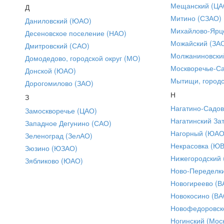
Мещанский (ЦА
Д
Митино (СЗАО)
Даниловский (ЮАО)
Михайлово-Ярце
Десеновское поселение (НАО)
Можайский (ЗА
Дмитровский (САО)
Молжаниновски
Домодедово, городской округ (МО)
Москворечье-С
Донской (ЮАО)
Мытищи, городс
Дорогомилово (ЗАО)
Н
З
Нагатино-Садо
Замоскворечье (ЦАО)
Нагатинский За
Западное Дегунино (САО)
Нагорный (ЮАО
Зеленоград (ЗелАО)
Некрасовка (Ю
Зюзино (ЮЗАО)
Нижегородский
Зябликово (ЮАО)
Ново-Переделки
Новогиреево (В
Новокосино (ВА
Новофедоровск
Ногинский (Моск