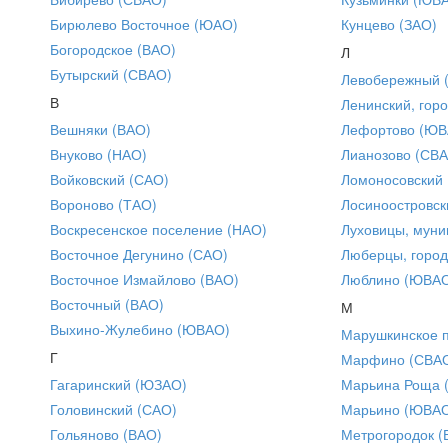
Бирюлево Восточное (ЮАО)
Кунцево (ЗАО)
Богородское (ВАО)
Л
Бутырский (СВАО)
Левобережный 
В
Ленинский, горо
Вешняки (ВАО)
Лефортово (ЮВ
Внуково (НАО)
Лианозово (СВ
Войковский (САО)
Ломоносовский
Вороново (ТАО)
Лосиноостровск
Воскресенское поселение (НАО)
Луховицы, муни
Восточное Дегунино (САО)
Люберцы, город
Восточное Измайлово (ВАО)
Люблино (ЮВА
Восточный (ВАО)
М
Выхино-Жулебино (ЮВАО)
Марушкинское 
Г
Марфино (СВА
Гагаринский (ЮЗАО)
Марьина Роща 
Головинский (САО)
Марьино (ЮВА
Гольяново (ВАО)
Метрогородок (