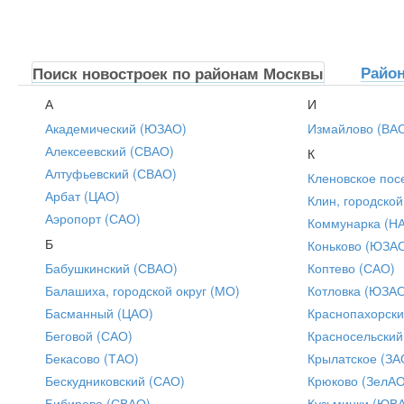
Райо
Поиск новостроек по районам Москвы
А
И
Академический (ЮЗАО)
Измайлово (ВА
Алексеевский (СВАО)
К
Алтуфьевский (СВАО)
Кленовское пос
Арбат (ЦАО)
Клин, городской
Аэропорт (САО)
Коммунарка (Н
Б
Коньково (ЮЗА
Бабушкинский (СВАО)
Коптево (САО)
Балашиха, городской округ (МО)
Котловка (ЮЗА
Басманный (ЦАО)
Краснопахорски
Беговой (САО)
Красносельский
Бекасово (ТАО)
Крылатское (ЗА
Бескудниковский (САО)
Крюково (ЗелАО
Бибирево (СВАО)
Кузьминки (ЮВ