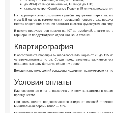
до МКАД 22 минут на машине, 15 минут до ТТК;
станция метро «Октябрьское Поле» в 15 минутах пешком, п
На территории жилого комплекса разбит внутренний парк с малы
crossfit. В одном из коммерческих помещений первого этажа преду
местах общего пользования работает система круглосуточного ви
В цоколе предусмотрен паркинг на 407 автомобилей, а также гос
каршеринга предусмотрена отдельная зона стоянки.
Квартирография
В ассортименте квартиры бизнес-класса площадью от 25 до 125 м².
четырехкомнатных лотов. Среди представленных вариантов ес
объединить в одну большую обеденную зону.
Большинство помещений оснащены лоджиями, на некоторые из них 
Условия оплаты
Единовременная оплата, рассрочка или покупка квартиры в креди
преимущества.
При 100% оплате предоставляются скидка от базовой стоимост
Минимальный первый взнос — 10%.
Комфортные условия ипотечного кредитования доступны благода