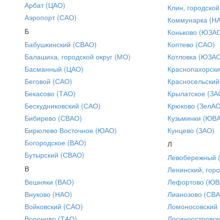
Арбат (ЦАО)
Клин, городской
Аэропорт (САО)
Коммунарка (Н
Б
Коньково (ЮЗА
Бабушкинский (СВАО)
Коптево (САО)
Балашиха, городской округ (МО)
Котловка (ЮЗА
Басманный (ЦАО)
Краснопахорски
Беговой (САО)
Красносельский
Бекасово (ТАО)
Крылатское (ЗА
Бескудниковский (САО)
Крюково (ЗелАО
Бибирево (СВАО)
Кузьминки (ЮВ
Бирюлево Восточное (ЮАО)
Кунцево (ЗАО)
Богородское (ВАО)
Л
Бутырский (СВАО)
Левобережный 
В
Ленинский, горо
Вешняки (ВАО)
Лефортово (ЮВ
Внуково (НАО)
Лианозово (СВ
Войковский (САО)
Ломоносовский
Вороново (ТАО)
Лосиноостровск