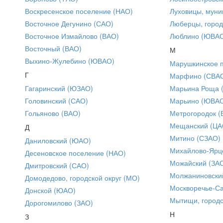
Воскресенское поселение (НАО)
Луховицы, муни
Восточное Дегунино (САО)
Люберцы, город
Восточное Измайлово (ВАО)
Люблино (ЮВА
Восточный (ВАО)
М
Выхино-Жулебино (ЮВАО)
Марушкинское 
Г
Марфино (СВА
Гагаринский (ЮЗАО)
Марьина Роща 
Головинский (САО)
Марьино (ЮВА
Гольяново (ВАО)
Метрогородок (
Мещанский (ЦА
Д
Митино (СЗАО)
Даниловский (ЮАО)
Михайлово-Ярце
Десеновское поселение (НАО)
Можайский (ЗА
Дмитровский (САО)
Молжаниновски
Домодедово, городской округ (МО)
Москворечье-С
Донской (ЮАО)
Мытищи, городс
Дорогомилово (ЗАО)
Н
З