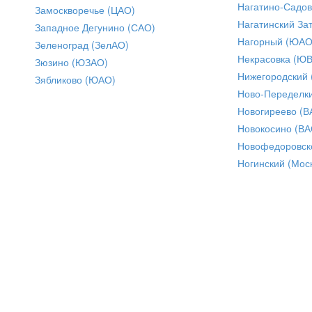
Нагатино-Садо
Замоскворечье (ЦАО)
Нагатинский За
Западное Дегунино (САО)
Нагорный (ЮАО
Зеленоград (ЗелАО)
Некрасовка (Ю
Зюзино (ЮЗАО)
Нижегородский
Зябликово (ЮАО)
Ново-Переделки
Новогиреево (В
Новокосино (ВА
Новофедоровск
Ногинский (Моск