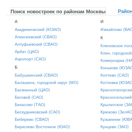
Райо
Поиск новостроек по районам Москвы
А
И
Академический (ЮЗАО)
Измайлово (ВА
Алексеевский (СВАО)
К
Алтуфьевский (СВАО)
Кленовское пос
Арбат (ЦАО)
Клин, городской
Аэропорт (САО)
Коммунарка (Н
Б
Коньково (ЮЗА
Бабушкинский (СВАО)
Коптево (САО)
Балашиха, городской округ (МО)
Котловка (ЮЗА
Басманный (ЦАО)
Краснопахорски
Беговой (САО)
Красносельский
Бекасово (ТАО)
Крылатское (ЗА
Бескудниковский (САО)
Крюково (ЗелАО
Бибирево (СВАО)
Кузьминки (ЮВ
Бирюлево Восточное (ЮАО)
Кунцево (ЗАО)