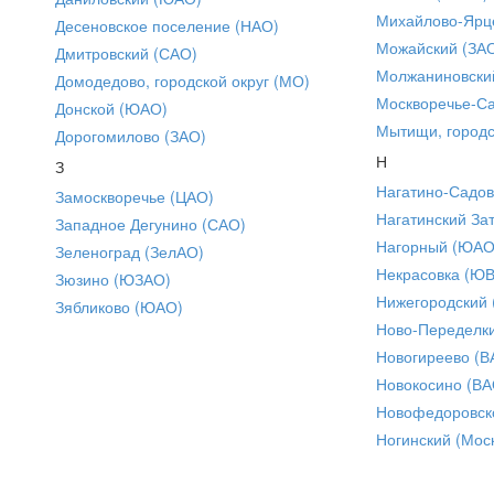
Михайлово-Ярце
Десеновское поселение (НАО)
Можайский (ЗА
Дмитровский (САО)
Молжаниновски
Домодедово, городской округ (МО)
Москворечье-С
Донской (ЮАО)
Мытищи, городс
Дорогомилово (ЗАО)
Н
З
Нагатино-Садо
Замоскворечье (ЦАО)
Нагатинский За
Западное Дегунино (САО)
Нагорный (ЮАО
Зеленоград (ЗелАО)
Некрасовка (Ю
Зюзино (ЮЗАО)
Нижегородский
Зябликово (ЮАО)
Ново-Переделки
Новогиреево (В
Новокосино (ВА
Новофедоровск
Ногинский (Моск