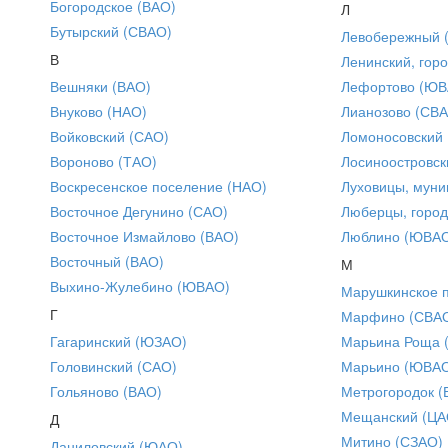
Богородское (ВАО)
Л
Бутырский (СВАО)
Левобережный 
В
Ленинский, горо
Вешняки (ВАО)
Лефортово (ЮВ
Внуково (НАО)
Лианозово (СВ
Войковский (САО)
Ломоносовский
Вороново (ТАО)
Лосиноостровск
Воскресенское поселение (НАО)
Луховицы, муни
Восточное Дегунино (САО)
Люберцы, город
Восточное Измайлово (ВАО)
Люблино (ЮВА
Восточный (ВАО)
М
Выхино-Жулебино (ЮВАО)
Марушкинское 
Г
Марфино (СВА
Гагаринский (ЮЗАО)
Марьина Роща 
Головинский (САО)
Марьино (ЮВА
Гольяново (ВАО)
Метрогородок (
Мещанский (ЦА
Д
Митино (СЗАО)
Даниловский (ЮАО)