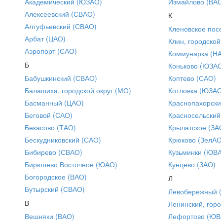
Академический (ЮЗАО)
Измайлово (ВА
Алексеевский (СВАО)
К
Алтуфьевский (СВАО)
Кленовское пос
Арбат (ЦАО)
Клин, городской
Аэропорт (САО)
Коммунарка (Н
Б
Коньково (ЮЗА
Бабушкинский (СВАО)
Коптево (САО)
Балашиха, городской округ (МО)
Котловка (ЮЗА
Басманный (ЦАО)
Краснопахорски
Беговой (САО)
Красносельский
Бекасово (ТАО)
Крылатское (ЗА
Бескудниковский (САО)
Крюково (ЗелАО
Бибирево (СВАО)
Кузьминки (ЮВ
Бирюлево Восточное (ЮАО)
Кунцево (ЗАО)
Богородское (ВАО)
Л
Бутырский (СВАО)
Левобережный 
В
Ленинский, горо
Вешняки (ВАО)
Лефортово (ЮВ