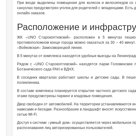
При входе выделены помещения для колясок и велосипедов со с
санузлах предусмотрен уголок для родителей с младенцами. Есть 
онлайн-заказов.
Расположение и инфрастру
ЖК «UNO Старокоптевский» расположен в 5 минутах пешко
противоположном конце города можно оказаться за 30 – 40 минут
«Войковская» Замоскворецкой линии.
В 5 минутах от комплекса находятся удобные выезды на Ленинградс
Рядом с «UNO Старокоптевский» находятся парки Головинские п
Ботанического сада РАН и ВДНХ.
В соседних кварталах работают школы и детские сады. В пешей
поликлиника.
В составе комплекса планируется открытие частного детского сад
этаже предусмотрены паркинг и кладовые помещения.
Двор свободен от автомобилей. На территории устанавливаются ин
навесами и беседки. Разнообразие в ландшафт вносят искусствен
сетью Wi-Fi.
Доступ к системе «умный дом» осуществляется через мобильное пр
распознавания лиц авторизированных пользователей.