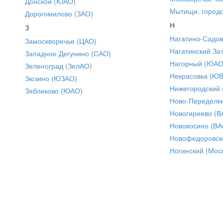
Донской (ЮАО)
Мытищи, городс
Дорогомилово (ЗАО)
Н
З
Нагатино-Садо
Замоскворечье (ЦАО)
Нагатинский За
Западное Дегунино (САО)
Нагорный (ЮАО
Зеленоград (ЗелАО)
Некрасовка (Ю
Зюзино (ЮЗАО)
Нижегородский
Зябликово (ЮАО)
Ново-Переделки
Новогиреево (В
Новокосино (ВА
Новофедоровск
Ногинский (Моск