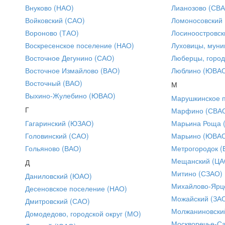
Внуково (НАО)
Лианозово (СВ
Войковский (САО)
Ломоносовский
Вороново (ТАО)
Лосиноостровск
Воскресенское поселение (НАО)
Луховицы, муни
Восточное Дегунино (САО)
Люберцы, город
Восточное Измайлово (ВАО)
Люблино (ЮВА
Восточный (ВАО)
М
Выхино-Жулебино (ЮВАО)
Марушкинское 
Г
Марфино (СВА
Гагаринский (ЮЗАО)
Марьина Роща 
Головинский (САО)
Марьино (ЮВА
Гольяново (ВАО)
Метрогородок (
Мещанский (ЦА
Д
Митино (СЗАО)
Даниловский (ЮАО)
Михайлово-Ярце
Десеновское поселение (НАО)
Можайский (ЗА
Дмитровский (САО)
Молжаниновски
Домодедово, городской округ (МО)
Москворечье-С