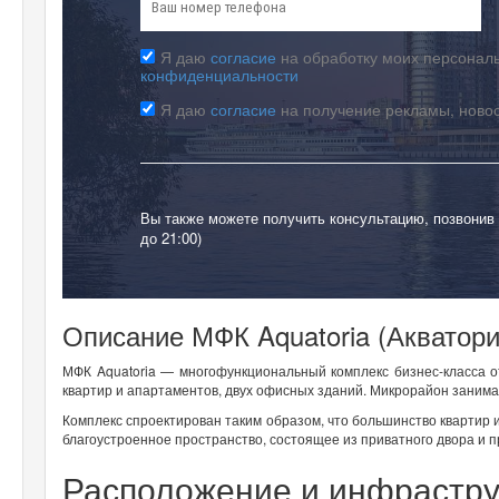
Я даю
согласие
на обработку моих персональ
конфиденциальности
Я даю
согласие
на получение рекламы, ново
Вы также можете получить консультацию, позвонив
до 21:00)
Описание МФК Aquatoria (Акватори
МФК Aquatoria — многофункциональный комплекс бизнес-класса о
квартир и апартаментов, двух офисных зданий. Микрорайон занимае
Комплекс спроектирован таким образом, что большинство квартир 
благоустроенное пространство, состоящее из приватного двора и п
Расположение и инфрастру