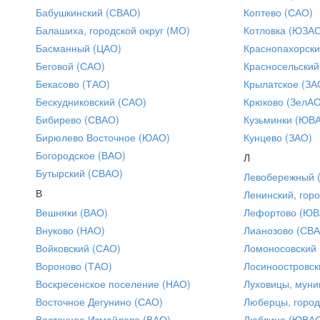
Бабушкинский (СВАО)
Коптево (САО)
Балашиха, городской округ (МО)
Котловка (ЮЗА
Басманный (ЦАО)
Краснопахорски
Беговой (САО)
Красносельский
Бекасово (ТАО)
Крылатское (ЗА
Бескудниковский (САО)
Крюково (ЗелАО
Бибирево (СВАО)
Кузьминки (ЮВ
Бирюлево Восточное (ЮАО)
Кунцево (ЗАО)
Богородское (ВАО)
Л
Бутырский (СВАО)
Левобережный 
В
Ленинский, горо
Вешняки (ВАО)
Лефортово (ЮВ
Внуково (НАО)
Лианозово (СВ
Войковский (САО)
Ломоносовский
Вороново (ТАО)
Лосиноостровск
Воскресенское поселение (НАО)
Луховицы, муни
Восточное Дегунино (САО)
Люберцы, город
Восточное Измайлово (ВАО)
Люблино (ЮВА