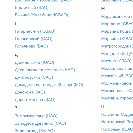
Восточный (ВАО)
М
Выхино-Жулебино (ЮВАО)
Марушкинское 
Г
Марфино (СВА
Гагаринский (ЮЗАО)
Марьина Роща 
Головинский (САО)
Марьино (ЮВА
Гольяново (ВАО)
Метрогородок (
Мещанский (ЦА
Д
Митино (СЗАО)
Даниловский (ЮАО)
Михайлово-Ярце
Десеновское поселение (НАО)
Можайский (ЗА
Дмитровский (САО)
Молжаниновски
Домодедово, городской округ (МО)
Москворечье-С
Донской (ЮАО)
Мытищи, городс
Дорогомилово (ЗАО)
Н
З
Нагатино-Садо
Замоскворечье (ЦАО)
Нагатинский За
Западное Дегунино (САО)
Нагорный (ЮАО
Зеленоград (ЗелАО)