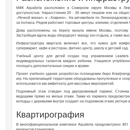
МФК Aquatoria расположен в Северном округе Москвы в Лев
доступностью. Нарасстоянии 20 - 30 минут пешком или на обще
«Речной вокзал» и «Ховрино». На автомобиле по Ленинградскому ш
за полчаса. Рядом работают торговые центры, клиники, отделения 
Дома расположены на берегу канала имени Москвы, поэтому 
Застройщик вдоль воды оборудоует череду зон отдыха, а также выс
Инфраструктура квартала включает все, что нужно для комф
супермаркет, кафе и ресторан, фитнес-центр, школу и детский сад.
Учебный центр для детей создан под управлением Leaders I
индивидуальных талантов каждого ребенка. Учащиеся углублен
посещать дополнительные секции и кружки.
Проект учебного здания разработан голландским бюро Kraaijvange
игр. На прилегающей территории оборудованы прогулочные и спор
использоватся как амфитеатр для массовых мероприятий.
Подземный этаж отведен под двухуровневый паркинг. Стоянк
ведущими прямо на жилые этажи. Также из паркинга предусмотре
колодцы с деревьями внутри создают на подземном этаже уютную 
Квартирография
В многофукнциональном комплексе Aquatoria предусмотрено 851 
вариантов планировок.