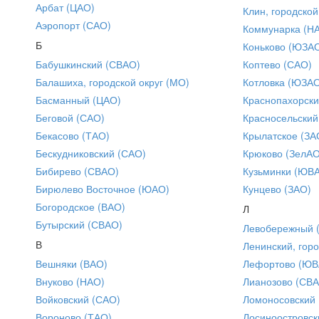
Арбат (ЦАО)
Клин, городской
Аэропорт (САО)
Коммунарка (Н
Б
Коньково (ЮЗА
Бабушкинский (СВАО)
Коптево (САО)
Балашиха, городской округ (МО)
Котловка (ЮЗА
Басманный (ЦАО)
Краснопахорски
Беговой (САО)
Красносельский
Бекасово (ТАО)
Крылатское (ЗА
Бескудниковский (САО)
Крюково (ЗелАО
Бибирево (СВАО)
Кузьминки (ЮВ
Бирюлево Восточное (ЮАО)
Кунцево (ЗАО)
Богородское (ВАО)
Л
Бутырский (СВАО)
Левобережный 
В
Ленинский, горо
Вешняки (ВАО)
Лефортово (ЮВ
Внуково (НАО)
Лианозово (СВ
Войковский (САО)
Ломоносовский
Вороново (ТАО)
Лосиноостровск