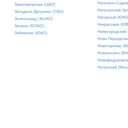
Нагатино-Садо
Замоскворечье (ЦАО)
Нагатинский За
Западное Дегунино (САО)
Нагорный (ЮАО
Зеленоград (ЗелАО)
Некрасовка (Ю
Зюзино (ЮЗАО)
Нижегородский
Зябликово (ЮАО)
Ново-Переделки
Новогиреево (В
Новокосино (ВА
Новофедоровск
Ногинский (Моск