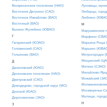
Воскресенское поселение (НАО)
Луховицы, муни
Восточное Дегунино (САО)
Люберцы, город
Восточное Измайлово (ВАО)
Люблино (ЮВА
Восточный (ВАО)
М
Выхино-Жулебино (ЮВАО)
Марушкинское 
Г
Марфино (СВА
Гагаринский (ЮЗАО)
Марьина Роща 
Головинский (САО)
Марьино (ЮВА
Гольяново (ВАО)
Метрогородок (
Мещанский (ЦА
Д
Митино (СЗАО)
Даниловский (ЮАО)
Михайлово-Ярце
Десеновское поселение (НАО)
Можайский (ЗА
Дмитровский (САО)
Молжаниновски
Домодедово, городской округ (МО)
Москворечье-С
Донской (ЮАО)
Мытищи, городс
Дорогомилово (ЗАО)
Н
З