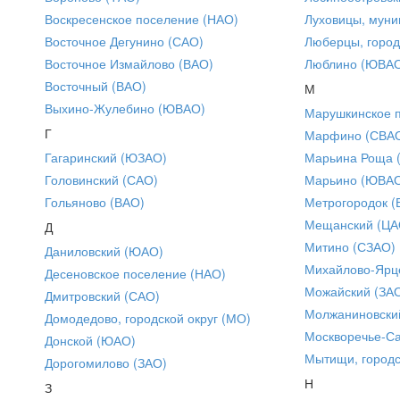
Воскресенское поселение (НАО)
Луховицы, муни
Восточное Дегунино (САО)
Люберцы, город
Восточное Измайлово (ВАО)
Люблино (ЮВА
Восточный (ВАО)
М
Выхино-Жулебино (ЮВАО)
Марушкинское 
Г
Марфино (СВА
Гагаринский (ЮЗАО)
Марьина Роща 
Головинский (САО)
Марьино (ЮВА
Гольяново (ВАО)
Метрогородок (
Мещанский (ЦА
Д
Митино (СЗАО)
Даниловский (ЮАО)
Михайлово-Ярце
Десеновское поселение (НАО)
Можайский (ЗА
Дмитровский (САО)
Молжаниновски
Домодедово, городской округ (МО)
Москворечье-С
Донской (ЮАО)
Мытищи, городс
Дорогомилово (ЗАО)
Н
З