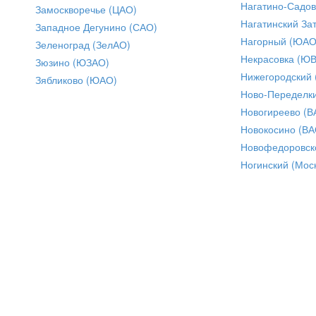
Нагатино-Садо
Замоскворечье (ЦАО)
Нагатинский За
Западное Дегунино (САО)
Нагорный (ЮАО
Зеленоград (ЗелАО)
Некрасовка (Ю
Зюзино (ЮЗАО)
Нижегородский
Зябликово (ЮАО)
Ново-Переделки
Новогиреево (В
Новокосино (ВА
Новофедоровск
Ногинский (Моск