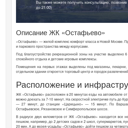
Вы также можете получить консультацию, позвонив
до 21:00)
Описание ЖК «Остафьево»
«Остафьево» — жилой комплекс комфорт класса в Новой Москве. Пр
и паркового пространства между корпусами.
Под благоустройство рекреационной зоны на участке выделено 6
спокойного отдыха и детские игровые комплексы.
Помещения на первых этажах выделены под магазины, пекарни, 
отдельном здании откроется торговый центр и городок развлечений
Расположение и инфрастру
ЖК «Остафьево» расположен в 20 минутах езды на автомобиле о
можно доехать за 7-10 минут. На скоростной электричке путь до К
— 27 минут, до станции «Царицыно» — 15 минут. По Варша
Остафьевское, Рязановское и Симферопольское шоссе.
В радиусе двух километров от ЖК «Остафьево» находится все н
пешком, например, до 2 детских садов и 2 школ, супермаркетов, п
20 мин. А до музея-усадьбы «Остафьево» дойти пешком за четверть