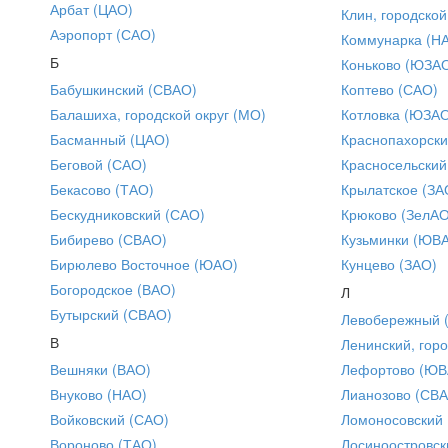
Арбат (ЦАО)
Клин, городской
Аэропорт (САО)
Коммунарка (Н
Б
Коньково (ЮЗА
Бабушкинский (СВАО)
Коптево (САО)
Балашиха, городской округ (МО)
Котловка (ЮЗА
Басманный (ЦАО)
Краснопахорски
Беговой (САО)
Красносельский
Бекасово (ТАО)
Крылатское (ЗА
Бескудниковский (САО)
Крюково (ЗелАО
Бибирево (СВАО)
Кузьминки (ЮВ
Бирюлево Восточное (ЮАО)
Кунцево (ЗАО)
Богородское (ВАО)
Л
Бутырский (СВАО)
Левобережный 
В
Ленинский, горо
Вешняки (ВАО)
Лефортово (ЮВ
Внуково (НАО)
Лианозово (СВ
Войковский (САО)
Ломоносовский
Вороново (ТАО)
Лосиноостровск